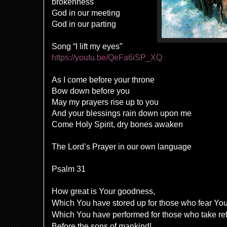
brokenness
God in our meeting
God in our parting
Song “I lift my eyes”
https://youtu.be/QeFa6iSP_XQ
As I come before your throne
Bow down before you
May my prayers rise up to you
And your blessings rain down upon me
Come Holy Spirit, dry bones awaken
The Lord’s Prayer in our own language
Psalm 31
How great is Your
goodness,
Which You have stored up for those who fear You
Which You have performed for those who
take re
Before the sons of mankind!