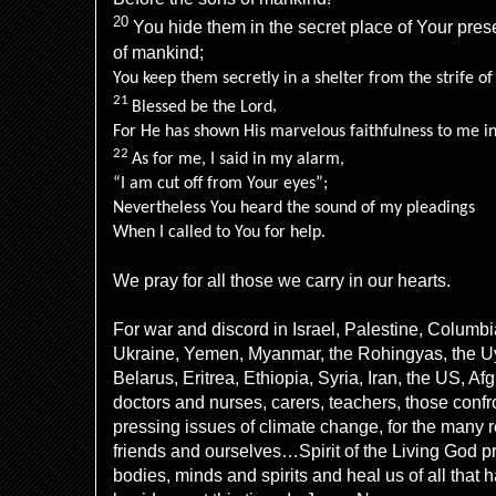
20
You hide them in the
secret place of Your pres
of mankind;
You keep them secretly in a
shelter from the
strife o
21
Blessed be the
Lord
,
For He has shown His
marvelous faithfulness to me i
22
As for me,
I said in my alarm,
“I am
cut off from Your eyes”;
Nevertheless You
heard the sound of my pleadings
When I called to You for help.
We pray for all those we carry in our hearts.
For war and discord in Israel, Palestine, Columbia
Ukraine, Yemen, Myanmar, the Rohingyas, the U
Belarus, Eritrea, Ethiopia, Syria, Iran, the US, A
doctors and nurses, carers, teachers, those confro
pressing issues of climate change, for the many r
friends and ourselves…Spirit of the Living God p
bodies, minds and spirits and heal us of all that 