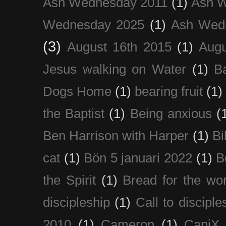
Ash Wednesday 2011
(1)
Ash 
Wednesday 2025
(1)
Ash Wed
(3)
August 16th 2015
(1)
Augu
Jesus walking on Water
(1)
B
Dogs Home
(1)
bearing fruit
(1)
the Baptist
(1)
Being anxious
(
Ben Harrison with Harper
(1)
Bi
cat
(1)
Bön 5 januari 2022
(1)
B
the Spirit
(1)
Bread for the wor
discipleship
(1)
Call to disciple
2010
(1)
Cameron
(1)
CaniX