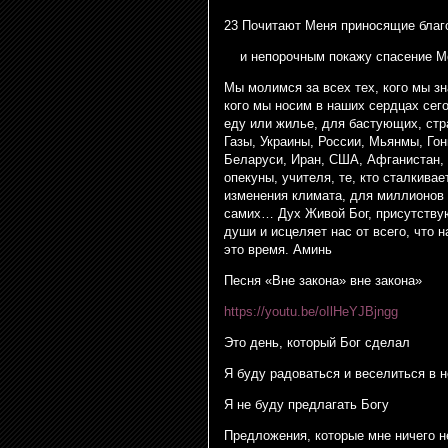
23 Почитают Меня приносящие благ
и непорочным покажу спасение М
Мы молимся за всех тех, кого мы з
кого мы носим в наших сердцах сего
еду или жилье, для бастующих, ст
Газы, Украины, России, Мьянмы, Гон
Беларуси, Иран, США, Афганистан, 
опекуны, учителя, те, кто сталкив
изменения климата, для миллионов 
самих… Дух Живой Бог, присутствую
души и исцеляет нас от всего, что 
это время. Аминь
Песня «Вне закона» вне закона»
https://youtu.be/oIlHeYJBjngg
Это день, который Бог сделал
Я буду радоваться и веселиться в 
Я не буду предлагать Богу
Предложения, которые мне ничего н