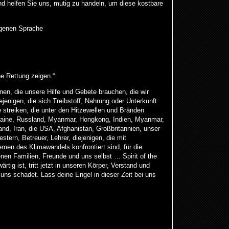
und helfen Sie uns, mutig zu handeln, um diese kostbare
igenen Sprache
 Rettung zeigen.“
ennen, die unsere Hilfe und Gebete brauchen, die wir
ejenigen, die sich Treibstoff, Nahrung oder Unterkunft
ie streiken, die unter den Hitzewellen und Bränden
Ukraine, Russland, Myanmar, Hongkong, Indien, Myanmar,
and, Iran, die USA, Afghanistan, Großbritannien, unser
ern, Betreuer, Lehrer, diejenigen, die mit
men des Klimawandels konfrontiert sind, für die
enen Familien, Freunde und uns selbst … Spirit of the
rtig ist, tritt jetzt in unseren Körper, Verstand und
 uns schadet. Lass deine Engel in dieser Zeit bei uns