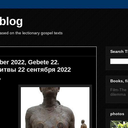
blog
ased on the lectionary gospel texts
Search T
er 2022, Gebete 22.
литвы 22 сентября 2022
,
Books, fi
Film-The 
dilemma
photos