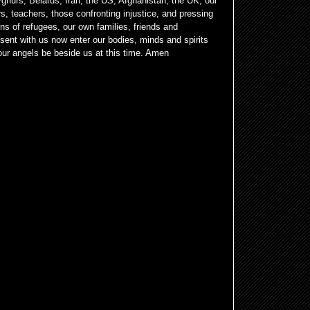
ghurs, Belarus, Iran, the US, Afghanistan, the UK, our
s, teachers, those confronting injustice, and pressing
ons of refugees, our own families, friends and
sent with us now enter our bodies, minds and spirits
your angels be beside us at this time. Amen