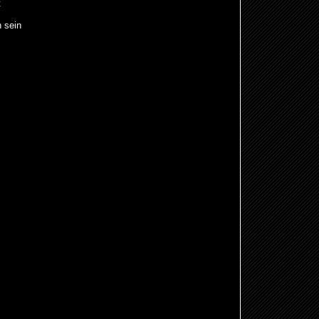
t
h sein