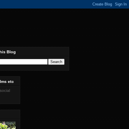
his Blog
lms etc
social