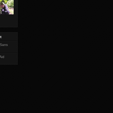
t
 Sans
Aid