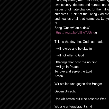
India, Myanmar, the Rohingyas, the Uy
own country, doctors and nurses, carer
issues of climate change, for the milli
ourselves…Spirit of the Living God pre
and heal us of all that harms us. Let 
N
Song “Outlaw”
an outlaw”
https://youtu.be/oIlHeYJBjng
g
This is the day that God has made
I will rejoice and be glad in it
I will not offer to God
Offerings that cost me nothing
I will go in Peace
To love and serve the Lord
Amen
Wir stellen uns gegen den Hunger
Gegen Unrecht
Und wir hoffen auf eine bessere Welt
Wo alle untergebracht sind