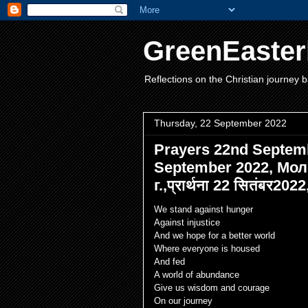
GreenEaster
Reflections on the Christian journey b
Thursday, 22 September 2022
Prayers 22nd Septemb
September 2022, Мо
г.,प्रार्थना 22 सितंबर2022
We stand against hunger
Against injustice
And we hope for a better world
Where everyone is housed
And fed
A world of abundance
Give us wisdom and courage
On our journey