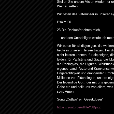
Stellen Sie unsere Vision wieder her 
Welt zu retten
Wir beten das Vaterunser in unserer e
Psalm 50
23 Die Dankopfer ehren mich,
und den Untadeligen werde ich meine
Wir beten für all diejenigen, die wir k
heute in unseren Herzen tragen. Für di
nicht leisten können, für diejenigen, d
leiden, für Palästina und Gaza, die 
die Rohingyas, die Uiguren, Weißrussl
eigenes Land, Ärzte und Krankenschwest
Ungerechtigkeit und drängenden Proble
Millionen von Flüchtlingen, unsere eig
Der lebendige Gott, der mit uns gegenwä
Geist ein und heilt uns von allem, was
sein. Amen
Song „Outlaw“ ein Gesetzloser“
https://youtu.be/oIlHeYJBjngg