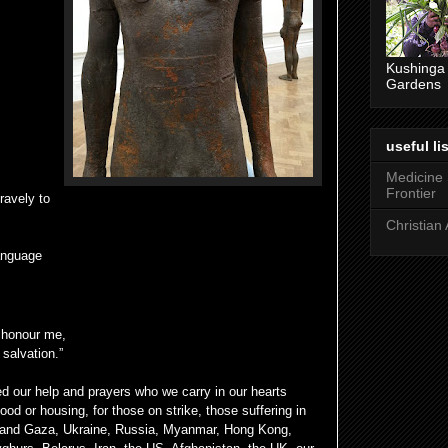
Kushinga
Gardens
useful lis
Medicine
Frontier
ravely to
Christian 
anguage
s honour me,
salvation.”
d our help and prayers who we carry in our hearts
ood or housing, for those on strike, those suffering in
ne and Gaza, Ukraine, Russia, Myanmar, Hong Kong,