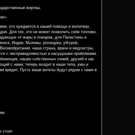
одарственные жертвы,
ое».
наем, кто нуждается в нашей помощи и молитвах,
дня. Для тех, кто не может позволить себе топливо,
радающих от жары и пожаров, для Палестины и
конга, Индии, Мьянмы, рохинджа, уйгуров,
Великобритания, наша страна, врачи и медсестры,
ается с несправедливостью и насущными проблемами
беженцев, наших собственных семей, друзей и нас
щий с нами, теперь входит в наши тела, умы и
нам вредит. Пусть ваши ангелы будут рядом с нами в
нем
е стоят