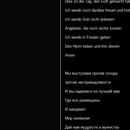
Dies ist der Tag, den Gott gemacht ha
Ich werde mich darüber freuen und fro
Ich werde Gott nicht anbieten
Angebote, die mich nichts kosten
Ich werde in Frieden gehen
Den Herrn lieben und ihm dienen
Amen
Мы выступаем против голода
против несправедливости
И мы надеемся на лучший мир
Где все размещены
И накормил
Мир изобилия
Дай нам мудрости и мужества