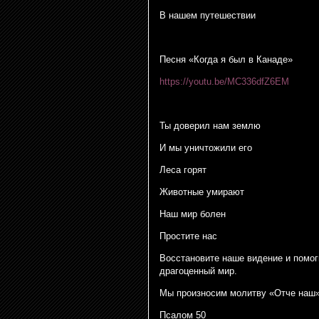
В нашем путешествии
Песня «Когда я был в Канаде»
https://youtu.be/MC336dfZ6EM
Ты доверил нам землю
И мы уничтожили его
Леса горят
Животные умирают
Наш мир болен
Простите нас
Восстановите наше видение и помог
драгоценный мир.
Мы произносим молитву «Отче наш»
Псалом 50