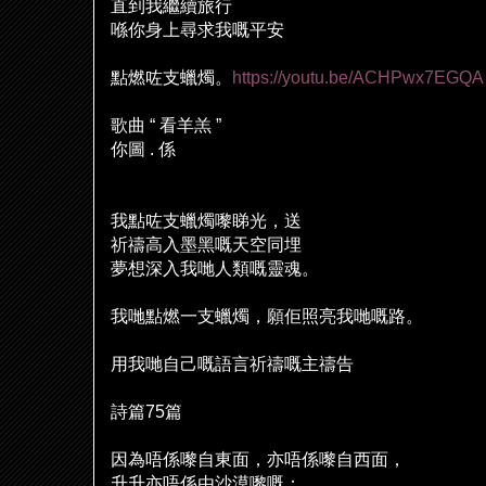
直到我繼續旅行
喺
你身上尋求我嘅平安
點燃
咗
支蠟燭。
https://youtu.be/ACHPwx7EGQA
歌曲
“
看羊羔
”
你圖
.
係
我點
咗
支蠟燭嚟睇光，送
祈禱高入墨黑嘅天空同埋
夢想深入我
哋
人類嘅靈魂。
我
哋
點燃一支蠟燭，願
佢
照亮我
哋
嘅路。
用我
哋
自己嘅語言祈禱嘅主禱告
詩篇
75
篇
因為唔係嚟自東面，亦唔係嚟自西面，
升升亦唔係由沙漠嚟嘅；