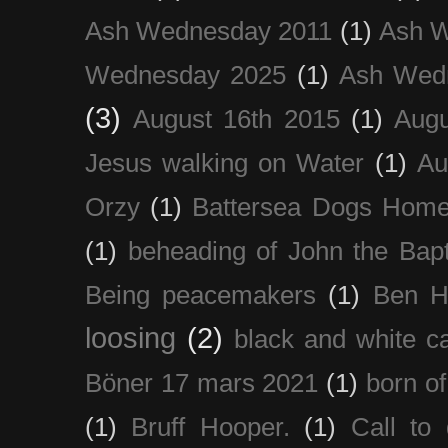
Ash Wednesday 2011
(1)
Ash 
Wednesday 2025
(1)
Ash Wed
(3)
August 16th 2015
(1)
Augu
Jesus walking on Water
(1)
Au
Orzy
(1)
Battersea Dogs Hom
(1)
beheading of John the Bapt
Being peacemakers
(1)
Ben H
loosing
(2)
black and white c
Böner 17 mars 2021
(1)
born of
(1)
Bruff Hooper.
(1)
Call to 