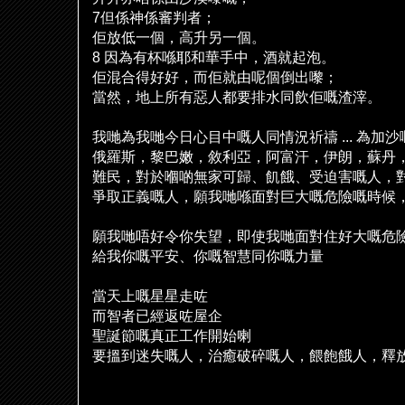
7
但係神係審判者；
佢
放低一個，高升另一個。
8
因為有杯
喺
耶和華手中，酒就起泡。
佢
混合得好好，而
佢
就由呢個倒出嚟；
當然，地上所有惡人都要排水同飲
佢
嘅渣滓。
我
哋
為我
哋
今日心目中嘅人同情況祈禱
...
為加沙
俄羅斯，黎巴嫩，敘利亞，阿富汗，伊朗，蘇丹
難民，對於
嗰啲
無家可歸、飢餓、受迫害嘅人，
爭取正義嘅人，願我
哋喺
面對巨大嘅危險嘅時候
願我
哋
唔好令你失望，即使我
哋
面對住好大嘅危
給我你嘅平安、你嘅智慧同你嘅力量
當天上嘅星星走
咗
而智者已經返
咗
屋企
聖誕節嘅真正工作開始喇
要搵到迷失嘅人，治癒破碎嘅人，餵飽餓人，釋