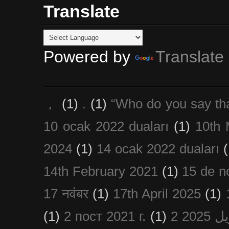
Translate
Powered by
Translate
，
(1)
.
(1)
“Who do you say th
10 ocak 2022 duaları
(1)
10th 
2024
(1)
14 ocak 2022 duaları
(
14th February 2021
(1)
15 de n
17 नवंबर
(1)
17th April 2025
(1)
(1)
2 пост 2021 г.
(1)