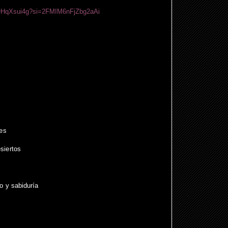
COHqXsui4g?si=2FMIM6nFjZbg2aAi
des
siertos
o y sabiduría