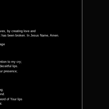
lives, by creating love and
it has been broken. In Jesus Name, Amen.
uage
ntion to my cry;
deceitful lips.
ur presence;
ng;
end.
word of Your lips
t.