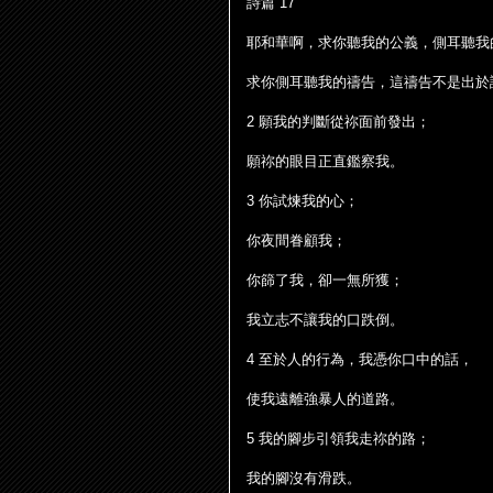
詩篇
17
耶和華啊，求你聽我的公義，側耳聽我
求你側耳聽我的禱告，這禱告不是出於
2
願我的判斷從祢面前發出；
願祢的眼目正直鑑察我。
3
你試煉我的心；
你夜間眷顧我；
你篩了我，卻一無所獲；
我立志不讓我的口跌倒。
4
至於人的行為，我憑你口中的話，
使我遠離強暴人的道路。
5
我的
腳
步引領我走祢的路；
我的
腳
沒有滑跌。