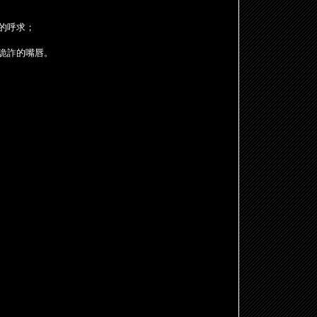
的呼求；
詭詐的嘴唇。