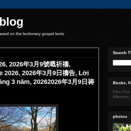
blog
ased on the lectionary gospel texts
Search T
 2026, 2026年3月9號嘅祈禱,
 de 2026, 2026年3月9日禱告, Lời
tháng 3 năm, 20262026年3月9日祷
Books, fi
Film-The 
dilemma
photos