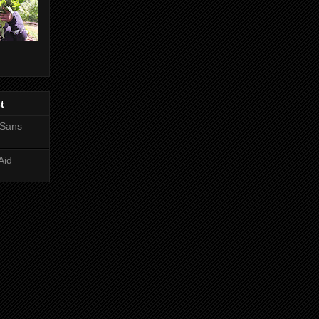
t
 Sans
Aid