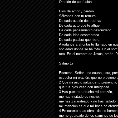
Oración de confesión
Dios de amor y perdón
Sálvanos con tu ternura
De cada acción destructiva
De cada acto que te aflige
De cada pensamiento descuidado
De cada idea desamorada
De cada palabra que hiere.
Ayúdanos a afrontar tu llamado en nu
sociedad donde se ha roto. En el no
roto. En el nombre de Jesús, amén. R
Salmo 17
Escucha, Señor, una causa justa, pres
escucha mi oración, que no proviene 
2 Que mi juicio salga de tu presencia;
que tus ojos vean con integridad.
3 Has puesto a prueba mi corazón;
me has visitado de noche;
me has zarandeado y no has hallado 
mi intención es que mi boca no ofend
4 En cuanto a las obras de los hombres
me he guardado de los caminos de los