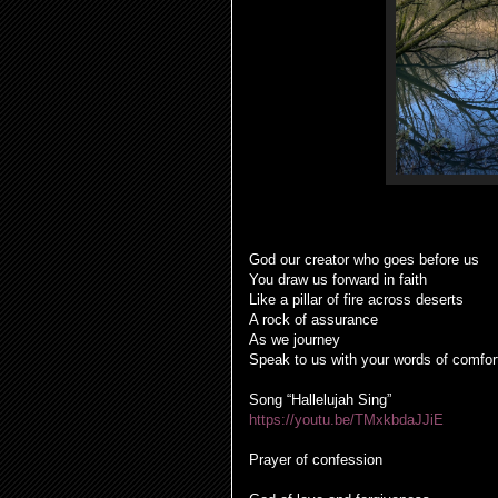
God our creator who goes before us
You draw us forward in faith
Like a pillar of fire across deserts
A rock of assurance
As we journey
Speak to us with your words of comfo
Song “Hallelujah Sing”
https://youtu.be/TMxkbdaJJiE
Prayer of confession