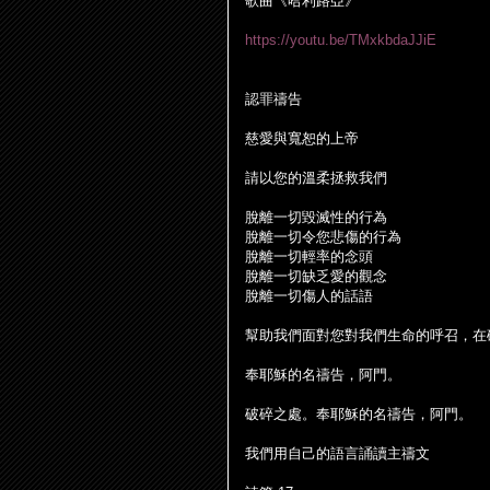
歌曲《哈利路亞》
https://youtu.be/TMxkbdaJJiE
認罪禱告
慈愛與寬恕的上帝
請以您的溫柔拯救我們
脫
離一切毀滅性的行為
脫
離一切令您悲傷的行為
脫
離一切輕率的念頭
脫
離一切缺乏愛的觀念
脫
離一切傷人的話語
幫助我們面對您對我們生命的呼召，在
奉耶穌的名禱告，阿門。
破碎之處。奉耶穌的名禱告，阿門。
我們用自己的語言誦讀主禱文