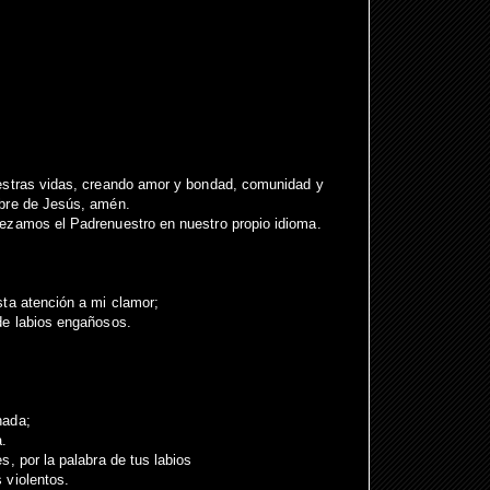
estras vidas, creando amor y bondad, comunidad y
mbre de Jesús, amén.
ezamos el Padrenuestro en nuestro propio idioma.
ta atención a mi clamor;
de labios engañosos.
nada;
a.
, por la palabra de tus labios
 violentos.