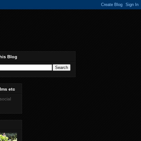
his Blog
lms etc
social