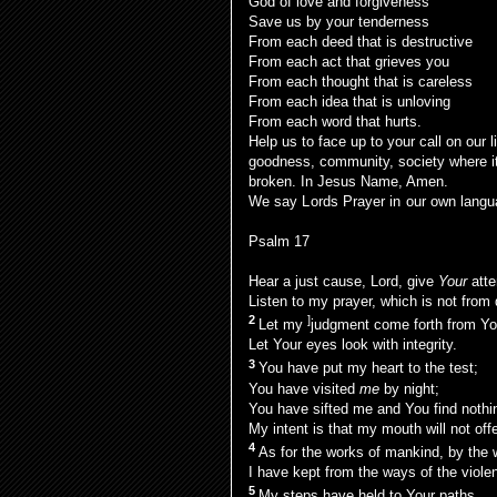
God of love and forgiveness
Save us by your tenderness
From each deed that is destructive
From each act that grieves you
From each thought that is careless
From each idea that is unloving
From each word that hurts.
Help us to face up to your call on our 
goodness, community, society where 
broken. In Jesus Name, Amen.
We say Lords Prayer in our own lang
Psalm 17
Hear a
just cause,
Lord
,
give
Your
atte
Listen to my prayer, which is not from
2
]
Let
my
judgment come forth from Yo
Let Your eyes look with
integrity.
3
You have
put my heart to the test;
You have visited
me
by night;
You have
sifted me and
You find
nothi
My
intent is that my mouth will not off
4
As for the works of mankind,
by the 
I have kept from the
ways of the violen
5
My
steps have held to Your
paths.