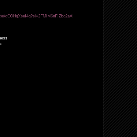
tu.be/qCOHqXsui4g?si=2FMIM6nFjZbg2aAi
ness
ls