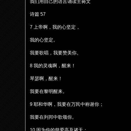
我
们
用自己的
语
言
诵读
主祷文
诗
篇
57
7
上帝啊，我的心
坚
定，
我的心
坚
定。
我要歌唱，我要
赞
美你。
8
我的灵魂啊，醒来！
琴瑟啊，醒来！
我要在黎明醒来。
9
耶和
华
啊，我要在万民中称
谢
你；
我要在列邦中歌
颂
你。
10
因
为
你的慈
爱
高及
诸
天；