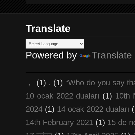
Translate
Powered by
Translate
，
(1)
.
(1)
“Who do you say th
10 ocak 2022 duaları
(1)
10th 
2024
(1)
14 ocak 2022 duaları
(
14th February 2021
(1)
15 de n