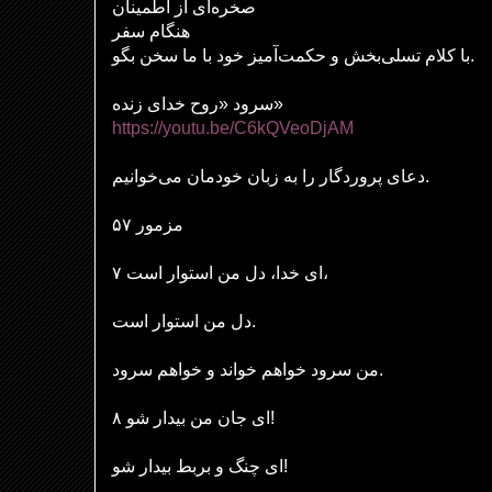
صخره‌ای از اطمینان
هنگام سفر
با کلام تسلی‌بخش و حکمت‌آمیز خود با ما سخن بگو.
سرود «روح خدای زنده»
https://youtu.be/C6kQVeoDjAM
دعای پروردگار را به زبان خودمان می‌خوانیم.
مزمور ۵۷
۷ ای خدا، دل من استوار است،
دل من استوار است.
من سرود خواهم خواند و خواهم سرود.
۸ ای جان من بیدار شو!
ای چنگ و بربط بیدار شو!