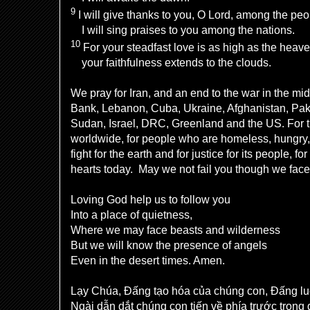
9
I will give thanks to you, O Lord, among the peo
I will sing praises to you among the nations.
10
For your steadfast love is as high as the heav
your faithfulness extends to the clouds.
We pray for Iran, and an end to the war in the mi
Bank, Lebanon, Cuba, Ukraine, Afghanistan, Paki
Sudan, Israel, DRC, Greenland and the US. For t
worldwide, for people who are homeless, hungry,
fight for the earth and for justice for its people, fo
hearts today. May we not fail you though we fa
Loving God help us to follow you
Into a place of quietness,
Where we may face beasts and wilderness
But we will know the presence of angels
Even in the desert times. Amen.
Lạy Chúa, Đấng tạo hóa của chúng con, Đấng lu
Ngài dẫn dắt chúng con tiến về phía trước trong 