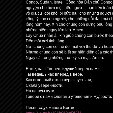
Congo, Sudan, Israel, Cộng hòa Dân chủ Congo
nguyện cho hơn một triệu người tị nạn trên toàn
vô gia cư, đói khổ, bị bức hại, cho những người đấ
công lý cho con người, cho những nỗi đau mà c
lòng hôm nay. Xin cho chúng con đừng phụ lòng 
những hiểm nguy lớn lao. Amen.
Lạy Chúa nhân ái, xin giúp chúng con bước the
Đến một nơi tĩnh lặng,
Nơi chúng con có thể đối mặt với thú dữ và hoa
Nhưng chúng con sẽ biết sự hiện diện của các t
Ngay cả trong những thời kỳ sa mạc. Amen.
Боже, наш Творец, идущий перед нами,
Ты ведёшь нас вперёд в вере,
Как огненный столп через пустыни,
Скала уверенности,
На нашем пути,
Говори с нами словами утешения и мудрости.
Песня «Дух живого Бога»