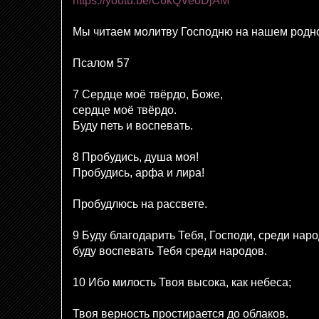
https://youtu.be/C6kQVeoDjAM
Мы читаем молитву Господню на нашем родн
Псалом 57
7 Сердце моё твёрдо, Боже,
сердце моё твёрдо.
Буду петь и воспевать.
8 Пробудись, душа моя!
Пробудись, арфа и лира!
Пробудлюсь на рассвете.
9 Буду благодарить Тебя, Господи, среди наро
буду воспевать Тебя среди народов.
10 Ибо милость Твоя высока, как небеса;
Твоя верность простирается до облаков.