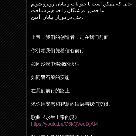
جایی که ممکن است با حیوانات و بیابان روبرو شویم
اما حضور فرشتگان را خواهیم شناخت
حتی در دوران بیابان. آمین.
上帝，我
们
的
创
造者，走在我
们
前面
你引
领
我
们
凭着信心前行
如同沙漠中燃
烧
的火柱
如同磐石般的安慰
在我
们
前行的路上
求你用安慰和智慧的
话语
与我
们
交
谈
。
歌曲《永生上帝的灵》
https://youtu.be/C6kQVeoDjAM