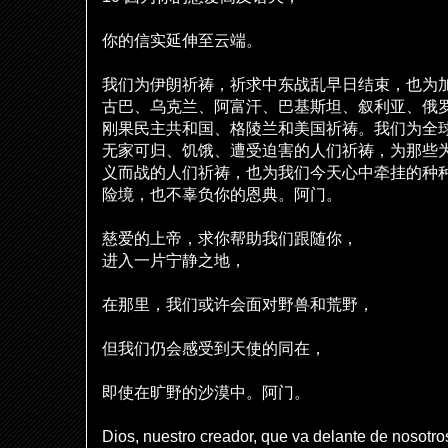
你的信
实
延伸至云端。
我
们为
伊朗祈祷，祈求中
东战
乱早日
结
束，也
为
古巴、
乌
克
兰
、阿富汗、巴基斯坦、叙利
亚
、俄
刚
果民主共和国、格陵
兰
和美国祈祷。我
们为
全
无家可
归
、
饥饿
、遭受迫害的人
们
祈祷，
为
那些
义
而
战
的人
们
祈祷，也
为
我
们
今天心中
牵
挂的种
险
境，也不辜
负
你的恩典。阿
门
。
慈
爱
的上帝，求你帮助我
们
跟随你，
进
入一片宁静之地，
在那里，我
们
或
许
会面
对
野
兽
和荒野，
但我
们
仍会感受到天使的同在，
即使在
旷
野的沙漠中。阿
门
。
Dios, nuestro creador, que va delante de nosotro