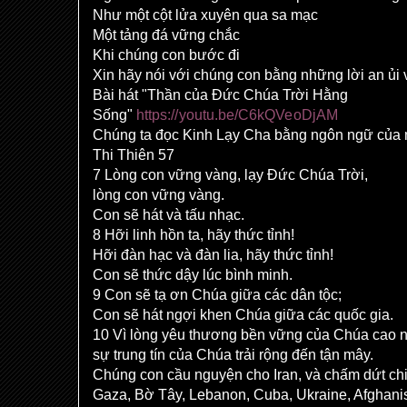
Như một cột lửa xuyên qua sa mạc
Một tảng đá vững chắc
Khi chúng con bước đi
Xin hãy nói với chúng con bằng những lời an ủi
Bài hát "Thần của Đức Chúa Trời Hằng
Sống"
https://youtu.be/C6kQVeoDjAM
Chúng ta đọc Kinh Lạy Cha bằng ngôn ngữ của
Thi Thiên 57
7 Lòng con vững vàng, lạy Đức Chúa Trời,
lòng con vững vàng.
Con sẽ hát và tấu nhạc.
8 Hỡi linh hồn ta, hãy thức tỉnh!
Hỡi đàn hạc và đàn lia, hãy thức tỉnh!
Con sẽ thức dậy lúc bình minh.
9 Con sẽ tạ ơn Chúa giữa các dân tộc;
Con sẽ hát ngợi khen Chúa giữa các quốc gia.
10 Vì lòng yêu thương bền vững của Chúa cao n
sự trung tín của Chúa trải rộng đến tận mây.
Chúng con cầu nguyện cho Iran, và chấm dứt ch
Gaza, Bờ Tây, Lebanon, Cuba, Ukraine, Afghanist