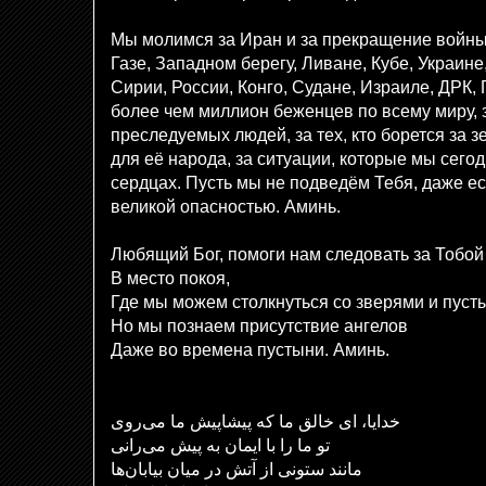
Мы молимся за Иран и за прекращение войны
Газе, Западном берегу, Ливане, Кубе, Украине
Сирии, России, Конго, Судане, Израиле, ДРК,
более чем миллион беженцев по всему миру, 
преследуемых людей, за тех, кто борется за 
для её народа, за ситуации, которые мы сего
сердцах. Пусть мы не подведём Тебя, даже е
великой опасностью. Аминь.
Любящий Бог, помоги нам следовать за Тобой
В место покоя,
Где мы можем столкнуться со зверями и пуст
Но мы познаем присутствие ангелов
Даже во времена пустыни. Аминь.
خدایا، ای خالق ما که پیشاپیش ما می‌روی
تو ما را با ایمان به پیش می‌رانی
مانند ستونی از آتش در میان بیابان‌ها