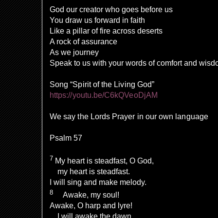
God our creator who goes before us
You draw us forward in faith
Like a pillar of fire across deserts
A rock of assurance
As we journey
Speak to us with your words of comfort and wisd
Song “Spirit of the Living God”
https://youtu.be/C6kQVeoDjAM
We say the Lords Prayer in our own language
Psalm 57
7
My heart is steadfast, O God,
my heart is steadfast.
I will sing and make melody.
8
Awake, my soul!
Awake, O harp and lyre!
I will awake the dawn.