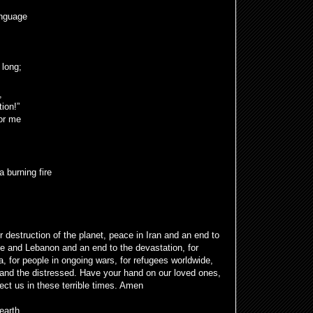
anguage
 long;
,
ion!”
or me
.
a burning fire
 destruction of the planet, peace in Iran and an end to
ne and Lebanon and an end to the devastation, for
a, for people in ongoing wars, for refugees worldwide,
 and the distressed. Have your hand on our loved ones,
ct us in these terrible times. Amen
earth