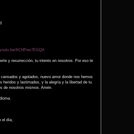
d.
//youtu.be/ACHPwx7EGQA
erte y resurrección, tu interés en nosotros. Por eso te
 cansados ​​y agotados, nuevo amor donde nos hemos
heridos y lastimados, y la alegría y la libertad de tu
ros de nosotros mismos. Amén.
dioma.
 el día;