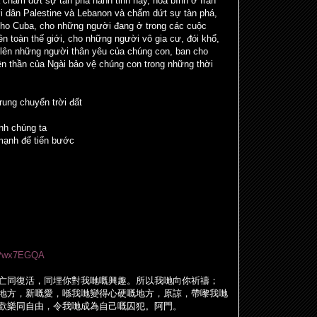
 chấm dứt sự tàn phá hành tinh này, hòa bình ở Iran
 dân Palestine và Lebanon và chấm dứt sự tàn phá,
cho Cuba, cho những người đang ở trong các cuộc
ên toàn thế giới, cho những người vô gia cư, đói khổ,
 lên những người thân yêu của chúng con, ban cho
ên thần của Ngài bảo vệ chúng con trong những thời
ung chuyển trời đất
nh chúng ta
mạnh để tiến bước
CHPwx7EGQA
亡同復活，同埋你對我
哋
嘅興趣。所以我
哋
向你祈禱；
地方，新嘅愛，
喺
我
哋
變得心硬嘅地方，原諒，帶嚟我
哋
歡樂同自由，令我
哋
成為自己嘅囚犯。阿門。