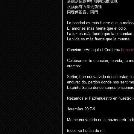
邊個活係為
咗
打擾同治癒我
哋
祝福你有力量去前進
同埋傳福音。阿門
La bondad es más fuerte que la malda
El amor es más fuerte que el odio.
La luz es más fuerte que la oscuridad.
La vida es más fuerte que la muerte.
Canción: «He aquí el Cordero»
https:
Celebramos tu creación, tu vida, tu mu
oramos:
Señor, trae nueva vida donde estamos
endurecido, perdón donde nos sentimos 
Espíritu Santo donde somos prisione
Rezamos el Padrenuestro en nuestro i
Jeremías 20:7-9
Me he convertido en el hazmerreír todo
todos se burlan de mí.