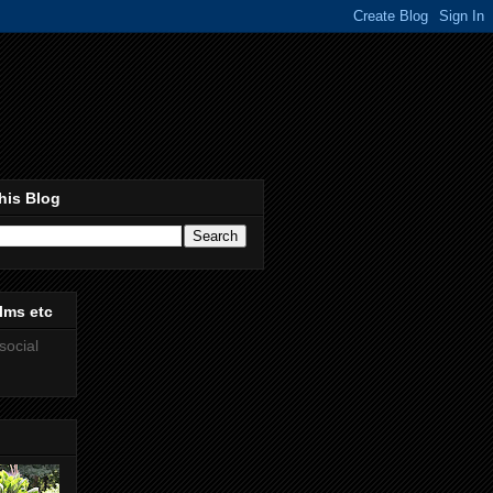
his Blog
lms etc
social