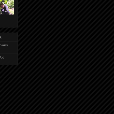
t
 Sans
Aid