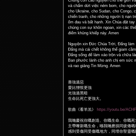
Chúng con cầu nguyện cho thế giới và
và chấm dứt việc ném bom, cho người
cho Ukraine, cho Sudan, cho Congo, 
chiến tranh, cho những người tị nạn tr
ốm đau và bất hạnh. Xin Chúa đặt tay
chúng con sự khôn ngoan, xin các thi
điểm khủng khiếp này. Amen
Nguyện xin Đức Chúa Trời, Đấng làm r
Đấng mà cái chết không thể giam cầm
Đấng sống để làm xáo trộn và chữa là
Ban phước lành cho anh chị em sức 
và rao giảng Tin Mừng. Amen
善強過惡
愛比憎恨更強
光強過黑暗
生命比死亡更強大。
歌曲《看羊羔》
https://youtu.be/A
我
哋
慶祝你嘅創造、你嘅生命、你嘅死
主帶嚟新嘅生命，
喺
我
哋
磨損同疲倦嘅
感到受傷同受傷嘅地方，同埋你聖靈嘅