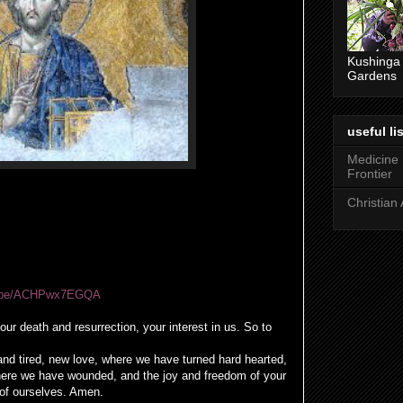
Kushinga
Gardens
useful lis
Medicine
Frontier
Christian 
tu.be/ACHPwx7EGQA
our death and resurrection, your interest in us. So to
and tired, new love, where we have turned hard hearted,
here we have wounded, and the joy and freedom of your
 of ourselves. Amen.