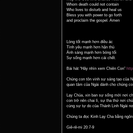
Whom death could not contain
Who lives to disturb and heal us
Bless you with power to go forth
and proclaim the gospel. Amen
Lòng tốt mạnh hơn điều ác
Tình yêu mạnh hơn hận thù
Ánh sáng mạnh hơn bóng tối
Sự sống mạnh hơn cái chết.
Bài hát “Hãy nhìn xem Chiên Con”
htt
Chúng con tôn vinh sự sáng tạo của N
quan tâm của Ngài dành cho chúng co
Lạy Chúa, xin ban sự sống mới nơi ch
con trở nên chai lì, sự tha thứ nơi c
cùng sự tự do của Thánh Linh Ngài nơ
Chúng ta đọc Kinh Lạy Cha bằng ngô
Giê-rê-mi 20:7-9