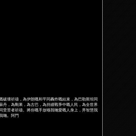
嘅破壞祈禱，為伊朗嘅和平同轟炸嘅結束，為巴勒斯坦同
蘇丹，為剛果，為古巴，為持續戰爭中嘅人民，為全世界
同受苦者祈禱。將你嘅手放
喺
我
哋
愛嘅人身上，畀智慧我
我
哋
。阿門