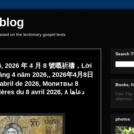
blog
ased on the lectionary gospel texts
Search T
2026, 2026 年 4 月 8 號嘅祈禱，Lời
háng 4 năm 2026,, 2026年4月8日
abril de 2026, Молитвы 8
Books, fi
 du 8 avril 2026, دعاها ۸
Film-The 
dilemma
photos