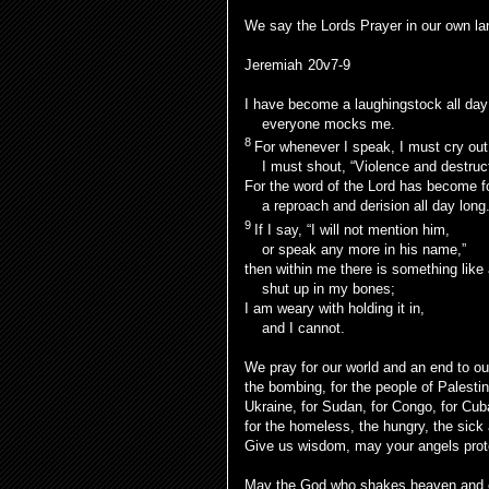
We say the Lords Prayer in our own l
Jeremiah 20v7-9
I have become a laughingstock all day
everyone mocks me.
8
For whenever I speak, I must cry out
I must shout, “Violence and destruct
For the word of the Lord has become f
a reproach and derision all day long
9
If I say, “I will not mention him,
or speak any more in his name,”
then within me there is something like 
shut up in my bones;
I am weary with holding it in,
and I cannot.
We pray for our world and an end to our
the bombing, for the people of Palesti
Ukraine, for Sudan, for Congo, for Cub
for the homeless, the hungry, the sick
Give us wisdom, may your angels prote
May the God who shakes heaven and 