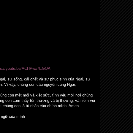
ps://youtu.be/ACHPwx7EGQA
gài, sự sống, cái chết và sự phục sinh của Ngài, sự
n. Vì vậy, chúng con cầu nguyện cùng Ngài;
úng con mệt mỏi và kiệt sức, tình yêu mới nơi chúng
húng con cảm thấy tổn thương và bị thương, và niềm vui
i chúng con là tù nhân của chính mình. Amen.
n ngữ của mình