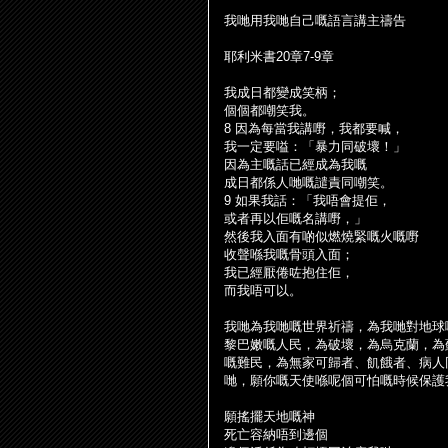
我
哋
用我
哋
自己嘅語言講主禱告
耶利米書
20
章
7-9
章
我成日都變成笑柄；
個個都嘲笑我。
8
因為每當我講
嘢
，我都要喊，
我一定要嗌：「暴力同破壞！」
因為主嘅話已經成為我嘅
成日都係人
哋
嘅譴責同嘲笑。
9
如果我話：「我唔會提
佢
，
或者再以
佢
嘅名講
嘢
，」
然後我入面有
啲
似燃燒緊嘅火嘅
嘢
收聲
喺
我嘅骨頭入面；
我已經厭倦
咗
抱住
佢
，
而我唔可以。
我
哋
為我
哋
嘅世界祈禱，為我
哋
對地球
黎巴嫩嘅人民，為破壞，為烏克蘭，為
嘅難民，為無家可歸者、飢餓者、病人
哋
，願你嘅天使
喺
呢個可怕嘅時候保護
願搖擺天地嘅神
死亡容納唔到邊個