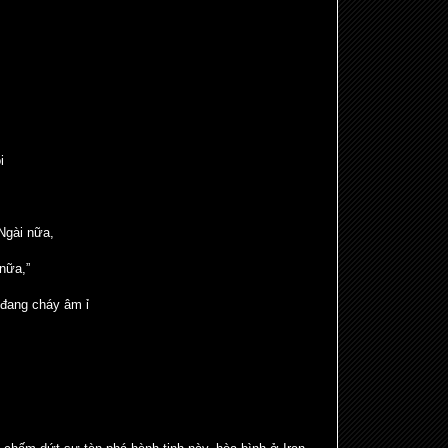
i
 Ngài nữa,
nữa,”
a đang cháy âm ỉ