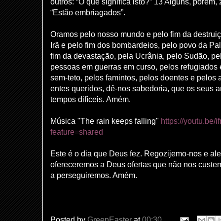
outros: “O que significa isto?” 13 Alguns, porém
“Estão embriagados”.
Oramos pelo nosso mundo e pelo fim da destruiç
Irã e pelo fim dos bombardeios, pelo povo da Pal
fim da devastação, pela Ucrânia, pelo Sudão, pe
pessoas em guerras em curso, pelos refugiados
sem-teto, pelos famintos, pelos doentes e pelos a
entes queridos, dê-nos sabedoria, que os seus a
tempos difíceis. Amém.
Música "The rain keeps falling"
https://youtu.b
feature=shared
Este é o dia que Deus fez. Regozijemo-nos e al
ofereceremos a Deus ofertas que não nos custe
a perseguiremos. Amém.
Posted by
GreenEaster
at
00:30