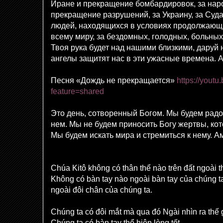
Иране и прекращение бомбардировок, за нар
прекращение разрушений, за Украину, за Судан,
людей, находящихся в условиях продолжающи
всему миру, за бездомных, голодных, больны
Твоя рука будет над нашими близкими, даруй 
ангелы защитят нас в эти ужасные времена. 
Песня «Дождь не прекращается»
https://yout
feature=shared
Это день, сотворенный Богом. Мы будем радо
нем. Мы не будем приносить Богу жертвы, кот
Мы будем искать мира и стремиться к нему. А
Chúa Kitô không có thân thể nào trên đất ngoài t
Không có bàn tay nào ngoài bàn tay của chúng t
ngoài đôi chân của chúng ta.
Chúng ta có đôi mắt mà qua đó Ngài nhìn ra thế 
Chúng ta có bàn tay thể hiện lòng tốt