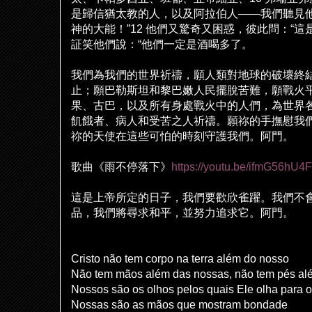
是歸信猶太教的人，以及阿拉伯人——我們聽見
神的大能！
”12
他們又驚奇又困惑，彼此問：“這
証笑他們
說
：“他們一定是酒喝多了。
我們為我們的世界祈禱，願人類對地球的破壞終
止；願巴勒斯坦和黎巴嫩人民擺
脫
苦難，願戰火
果、古巴，以及所有身處戰火中的人們，為世界
飢餓者、病人和受苦之人祈禱。願祢的手撫慰我
祢的天使在這些可怕的時刻守護我們。阿門。
歌曲《雨不停落下》
https://youtu.be/ifmG56hU4
這是上帝所定的日子，我們要歡欣雀躍。我們不
品，我們將尋求和平，並努力追求它。阿門。
Cristo não tem corpo na terra além do nosso
Não tem mãos além das nossas, não tem pés al
Nossos são os olhos pelos quais Ele olha para
Nossas são as mãos que mostram bondade