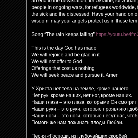
an end to the devastation, for Ukraine, for Sudan,
people in ongoing wars, for refugees worldwide, 
the sick and the distressed, Have your hand on o
wisdom, may your angels protect us in these terr
Song “The rain keeps falling”
https://youtu.be/
This is the day God has made
We will rejoice and be glad in it
We will not offer to God
Offerings that cost us nothing
We will seek peace and pursue it. Amen
У Христа нет тела на земле, кроме нашего.
Нет рук, кроме наших, нет ног, кроме наших.
Наши глаза – это глаза, которыми Он смотрит 
Наши руки – это руки, которые проявляют доб
Наши ноги – это ноги, которые несут нас, чтоб
Помоги же нам пожинать плоды Любви.
Песня «Господи, из глубочайших скорбей