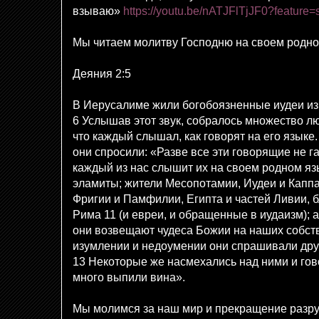
взываю»
https://youtu.be/nATJFlTjJF0?feature=
Мы читаем молитву Господню на своем родно
Деяния 2:5
В Иерусалиме жили богобоязненные иудеи из
6 Услышав этот звук, собралось множество л
что каждый слышал, как говорят на его языке
они спросили: «Разве все эти говорящие не г
каждый из нас слышит их на своем родном яз
эламиты; жители Месопотамии, Иудеи и Каппа
Фригии и Памфилии, Египта и частей Ливии, 
Рима 11 (и евреи, и обращенные в иудаизм);
они возвещают чудеса Божии на наших собст
изумлении и недоумении они спрашивали друг
13 Некоторые же насмехались над ними и го
много выпили вина».
Мы молимся за наш мир и прекращение разру