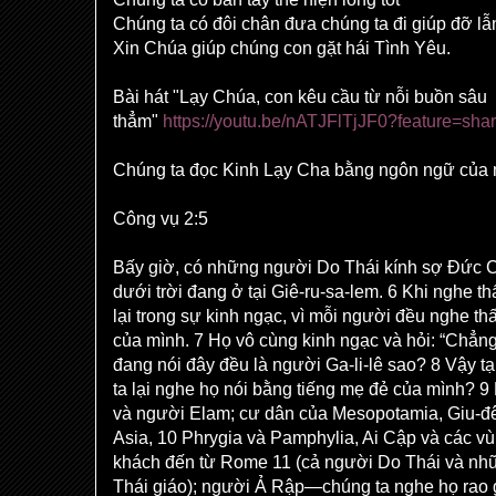
Chúng ta có đôi chân đưa chúng ta đi giúp đỡ l
Xin Chúa giúp chúng con gặt hái Tình Yêu.
Bài hát "Lạy Chúa, con kêu cầu từ nỗi buồn sâu
thẳm"
https://youtu.be/nATJFlTjJF0?feature=sha
Chúng ta đọc Kinh Lạy Cha bằng ngôn ngữ của
Công vụ 2:5
Bấy giờ, có những người Do Thái kính sợ Đức C
dưới trời đang ở tại Giê-ru-sa-lem. 6 Khi nghe th
lại trong sự kinh ngạc, vì mỗi người đều nghe t
của mình. 7 Họ vô cùng kinh ngạc và hỏi: “Chẳn
đang nói đây đều là người Ga-li-lê sao? 8 Vậy t
ta lại nghe họ nói bằng tiếng mẹ đẻ của mình? 
và người Elam; cư dân của Mesopotamia, Giu-đ
Asia, 10 Phrygia và Pamphylia, Ai Cập và các v
khách đến từ Rome 11 (cả người Do Thái và nh
Thái giáo); người Ả Rập—chúng ta nghe họ rao 