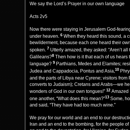
We say the Lord’s Prayer in our own language
Acts 2v5
Now there were staying in Jerusalem God-fearin
6
under heaven.
When they heard this sound, a c
bewilderment, because each one heard their ow
7
spoken.
Utterly amazed, they asked: “Aren’t al
8
Galileans?
Then how is it that each of us hears 
9
language?
Parthians, Medes and Elamites; res
10
Judea and Cappadocia,
Pontus
and Asia,
Phry
and the parts of Libya near Cyrene;
visitors fro
converts to Judaism); Cretans and Arabs—we hea
12
wonders of God in our own tongues!”
Amazed a
13
one another, “What does this mean?”
Some, ho
and said, “They have had too much wine.”
We pray for our world and an end to our destructi
Iran and an end to the bombing, for the people 