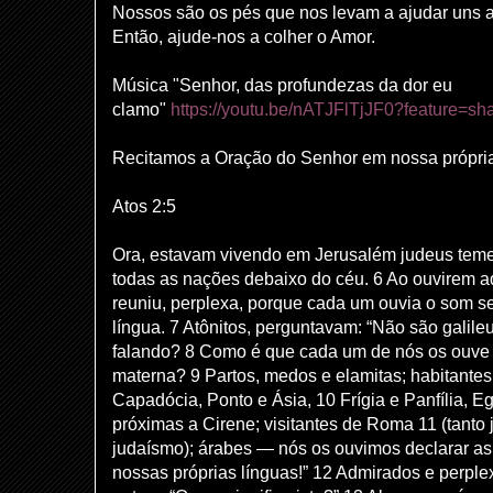
Nossos são os pés que nos levam a ajudar uns a
Então, ajude-nos a colher o Amor.
Música "Senhor, das profundezas da dor eu
clamo"
https://youtu.be/nATJFlTjJF0?feature=sh
Recitamos a Oração do Senhor em nossa própria
Atos 2:5
Ora, estavam vivendo em Jerusalém judeus teme
todas as nações debaixo do céu. 6 Ao ouvirem 
reuniu, perplexa, porque cada um ouvia o som s
língua. 7 Atônitos, perguntavam: “Não são galile
falando? 8 Como é que cada um de nós os ouve 
materna? 9 Partos, medos e elamitas; habitante
Capadócia, Ponto e Ásia, 10 Frígia e Panfília, Eg
próximas a Cirene; visitantes de Roma 11 (tanto
judaísmo); árabes — nós os ouvimos declarar a
nossas próprias línguas!” 12 Admirados e perpl