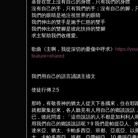
基督在世上沒有自己的身體，只有我們的身體
沒有自己的手，只有我們的手；沒有自己的
腳
，
我們的眼睛是
祂
注視世界的眼睛
我們伸出的雙手是施予仁慈的雙手
我們伸出的雙
腳
是彼此扶持的雙
腳
求主幫助我們收穫愛。
歌曲《主啊，我從深切的憂傷中呼求》
https://yo
feature=shared
我們用自己的語言誦讀主禱文
使徒行傳
2:5
那時，有敬畏神的猶太人從天下各國來，住在耶
就都聚集起來，各人聽見有人用自己的
鄉
談
說
話
已，彼此問道：「這些
說
話的人不都是加利利人
用我們自己的
鄉
談
說
話呢？
9
我們是帕提亞人、
達米亞、猶太、卡帕多西亞、班都、亞底亞、以
太、卡帕多西亞、班都、亞帶細亞、
10
弗瑞亞弗