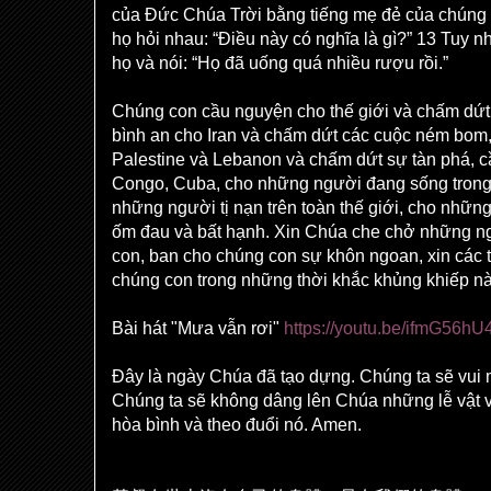
của Đức Chúa Trời bằng tiếng mẹ đẻ của chúng ta
họ hỏi nhau: “Điều này có nghĩa là gì?” 13 Tuy n
họ và nói: “Họ đã uống quá nhiều rượu rồi.”
Chúng con cầu nguyện cho thế giới và chấm dứt 
bình an cho Iran và chấm dứt các cuộc ném bom
Palestine và Lebanon và chấm dứt sự tàn phá, c
Congo, Cuba, cho những người đang sống trong 
những người tị nạn trên toàn thế giới, cho những
ốm đau và bất hạnh. Xin Chúa che chở những n
con, ban cho chúng con sự khôn ngoan, xin các 
chúng con trong những thời khắc khủng khiếp n
Bài hát "Mưa vẫn rơi"
https://youtu.be/ifmG56h
Đây là ngày Chúa đã tạo dựng. Chúng ta sẽ vui 
Chúng ta sẽ không dâng lên Chúa những lễ vật v
hòa bình và theo đuổi nó. Amen.