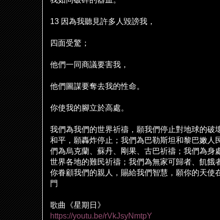
13
因為我聽見許多人毀謗我，
四面受驚；
他們一同商議要害我，
他們圖謀要奪去我的性命。
你使我的
腳
立於高處。
我們為我們的世界祈禱，願我們停止對地球的破
和平，願轟炸停止；我們為巴勒斯坦和黎巴嫩人
們為烏克蘭、蘇丹、剛果、古巴祈禱；我們為身
世界各地的難民祈禱；我們為無家可歸者、飢餓
你眷顧我們的親人，賜給我們智慧，願你的天使
門
歌曲《星期日》
https://youtu.be/rVkJsyNmtpY