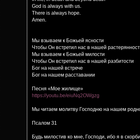
God is always with us.
There is always hope.
Amen.
Мы взываем к Божьей ясности
Чтобы Он встретил нас в нашей растерянност
Мы взываем к Божьей милости
Чтобы Он встретил нас в нашей разбитости
Бог на нашей встрече
Бог на нашем расставании
Песня «Мое жилище»
https://youtu.be/eiuNq2OWgzg
Мы читаем молитву Господню на нашем родн
Псалом 31
Будь милостив ко мне, Господи, ибо я в скорби