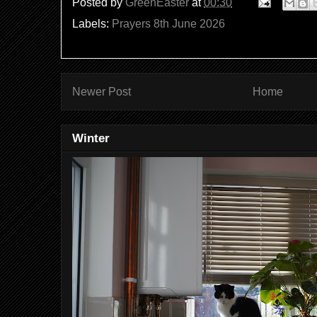
Posted by
GreenEaster
at
00:30
Labels:
Prayers 8th June 2026
Newer Post
Home
Winter