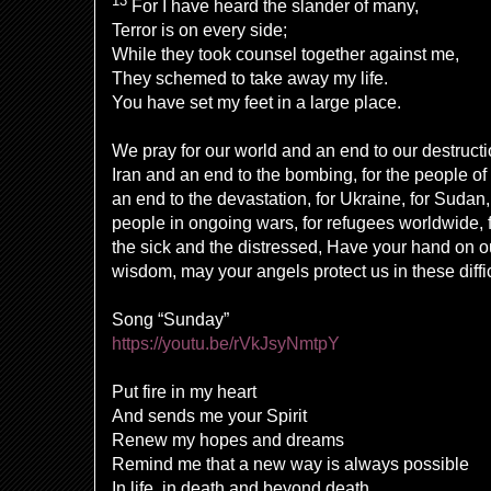
13
For I have heard the
slander of many,
Terror is on every side;
While they
took counsel together against me,
They
schemed to take away my life.
You have set my feet in a large place.
We pray for our world and an end to our destructi
Iran and an end to the bombing, for the people 
an end to the devastation, for Ukraine, for Sudan,
people in ongoing wars, for refugees worldwide, 
the sick and the distressed, Have your hand on o
wisdom, may your angels protect us in these diff
Song “Sunday”
https://youtu.be/rVkJsyNmtpY
Put fire in my heart
And sends me your Spirit
Renew my hopes and dreams
Remind me that a new way is always possible
In life, in death and beyond death