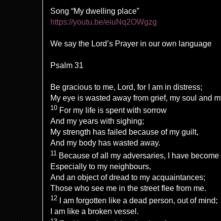
Song “My dwelling place”
https://youtu.be/eiuNq2OWgzg
We say the Lord’s Prayer in our own language
Psalm 31
Be gracious to me,
Lord
, for
I am in distress;
My
eye is wasted away from grief,
my soul and m
10
For my life is spent with
sorrow
And my years with sighing;
My
strength has failed because of my guilt,
And
my
body has wasted away.
11
Because of all my adversaries, I have become
Especially to my
neighbours,
And an object of dread to my acquaintances;
Those who see me in the street flee from me.
12
I am
forgotten like a dead person, out of mind;
I am like a broken vessel.