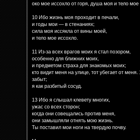
око мое иссохло от горя, душа моя и тело мое
10 Ибо жизнь моя проходит в печали,
и годы мои — в стенаниях;
сила моя иссякла от вины моей,
и тело мое иссохло.
11 Из-за всех врагов моих я стал позором,
особенно для ближних моих,
и предметом страха для знакомых моих;
кто видит меня на улице, тот убегает от меня. 
забыт;
я как разбитый сосуд.
13 Ибо я слышал клевету многих,
ужас со всех сторон;
когда они совещались против меня,
они замышляли отнять мою жизнь.
Ты поставил мои ноги на твердую почву.