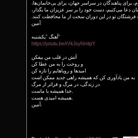
م، برای پناهندگان در سراسر جهان، برای بی‌خانمان‌ها
تان دعا می‌کنیم، دست خود را بر سر عزیزان ما بگذار
 فرشتگان تو در این دوران سخت از ما محافظت کنند
آمین
آهنگ "یکشنبه"
https://youtu.be/rVkJsyNmtpY
آتش در قلب من بیفکن
و روحت را به من عطا کن
امیدها و رویاهایم را تازه کن
به من یادآوری کن که همیشه راهی جدید ممکن است
در زندگی، در مرگ و فراتر از مرگ
خدا همیشه با ماست.
همیشه امیدی هست.
آمین.