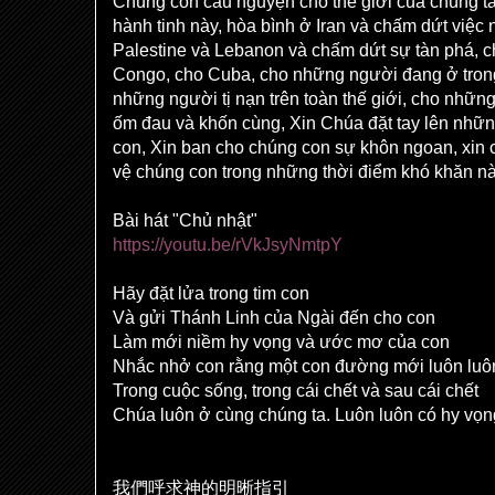
Chúng con cầu nguyện cho thế giới của chúng t
hành tinh này, hòa bình ở Iran và chấm dứt việ
Palestine và Lebanon và chấm dứt sự tàn phá, c
Congo, cho Cuba, cho những người đang ở trong
những người tị nạn trên toàn thế giới, cho những
ốm đau và khốn cùng, Xin Chúa đặt tay lên nhữ
con, Xin ban cho chúng con sự khôn ngoan, xin 
vệ chúng con trong những thời điểm khó khăn n
Bài hát "Chủ nhật"
https://youtu.be/rVkJsyNmtpY
Hãy đặt lửa trong tim con
Và gửi Thánh Linh của Ngài đến cho con
Làm mới niềm hy vọng và ước mơ của con
Nhắc nhở con rằng một con đường mới luôn luôn
Trong cuộc sống, trong cái chết và sau cái chết
Chúa luôn ở cùng chúng ta. Luôn luôn có hy vọn
我們呼求神的明晰指引