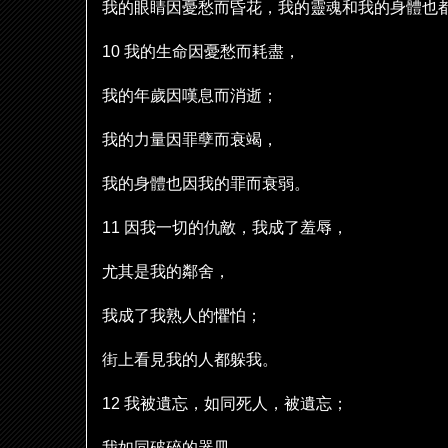
我的眼睛因憂愁而昏花，我的靈魂和我的身體也
10
我的生命因憂愁而耗盡，
我的年
歲
因嘆息而消逝；
我的力量因罪孽而衰竭，
我的身體也因我的罪而衰弱。
11
因我一切的仇敵，我成了羞辱，
尤其是我的鄰舍，
我成了我熟人的懼怕；
街上看見我的人都
躲
我。
12
我被遺忘，如同死人，被遺忘；
我如同破碎的器皿。