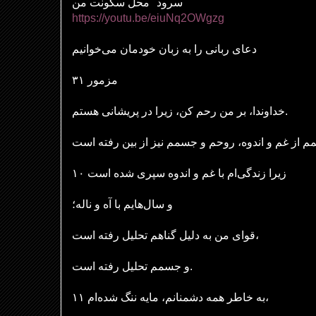
سرود "محل سکونت من"
https://youtu.be/eiuNq2OWgzg
دعای ربانی را به زبان خودمان می‌خوانیم
مزمور ۳۱
خداوندا، بر من رحم کن، زیرا در پریشانی هستم.
۱۰ زیرا زندگی‌ام با غم و اندوه سپری شده است
و سال‌هایم با آه و ناله؛
قوای من به دلیل گناهم تحلیل رفته است،
و جسمم تحلیل رفته است.
۱۱ به خاطر همه دشمنانم، مایه ننگ شده‌ام،