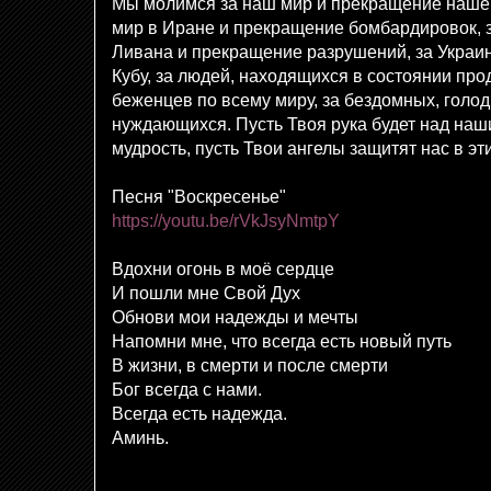
Мы молимся за наш мир и прекращение нашег
мир в Иране и прекращение бомбардировок, 
Ливана и прекращение разрушений, за Украину,
Кубу, за людей, находящихся в состоянии пр
беженцев по всему миру, за бездомных, голо
нуждающихся. Пусть Твоя рука будет над наш
мудрость, пусть Твои ангелы защитят нас в э
Песня "Воскресенье"
https://youtu.be/rVkJsyNmtpY
Вдохни огонь в моё сердце
И пошли мне Свой Дух
Обнови мои надежды и мечты
Напомни мне, что всегда есть новый путь
В жизни, в смерти и после смерти
Бог всегда с нами.
Всегда есть надежда.
Аминь.