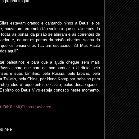
 própria língua
 Silas estavam orando e cantando hinos a Deus, e os
e, houve um terremoto tão violento que os alicerces da
todas as portas da prisão se abriram e as correntes de
cordou e, ao ver as portas da prisão abertas, sacou da
 que os prisioneiros haviam escapado. 28 Mas Paulo
dos aqui!”
tar palestinos e para que a ajuda chegue sem mais
 Rússia, para que pare de bombardear a Ucrânia; pelo
enses e suas famílias; pela Rússia, pelo Líbano, pela
or Taiwan, pela China, por Hong Kong; por trabalho para
refugiados e requerentes de asilo; pelos desabrigados,
o Espírito do Deus Vivo esteja conosco neste momento.
e/tIZitK6_IMQ?feature=shared
os nele