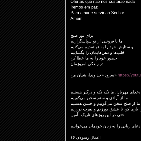
Ofertas que não nos custarão nada
Iremos em paz
Para amar e servir ao Senhor
Amém
برای نور صبح
ما با فروتنی از تو سپاسگزاریم
و ستایش خود را به تو تقدیم می‌کنیم
قلب
ها و ذهن‌هایمان را بگشاییم
حضور خود را به ما عطا کن
در زندگی امروزمان
سرود «خداوندا، شبان من»
https://you
خدای مهربان، ما تکه تکه و درگیر هستیم،
ما از آزادی و ستم سخن می‌گوییم
ما از صلح سخن می‌گوییم و خشن هستیم
ا یاری کن تا عشق بورزیم و نفرت نورزیم
حتی در این روزهای تاریک. آمین
دعای ربانی را به زبان خودمان می‌خوانیم
اعمال رسولان ۱۶