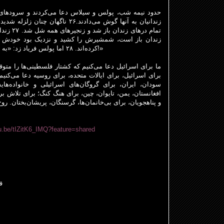
زندانیان به آنها گوش می‌دادند.۲۶ ناگهان چنان زلزله شدیدی رخ داد که پایه
تمام درها
زندان باز است، شمشیرش را کشید و نزدیک بود خودش را ب
کرده‌اند. ۲۸ اما پولس فریاد زد: «به خودت آسیبی نرسان! همه ما اینجا هستیم!»
ما برای اسرائیل دعا می‌کنیم که کشتار فلسطینی‌ها را مت،
برای اسرائیل، برای ایالات متحده، برای روسیه دعا می‌کنیم
سودان، ایران، برای گروگان‌های اسرائیلی و خانواده‌ها،
افغانستان، یمن، تایوان، چین، برای هنگ کنگ؛ برای تلاش بر
و پناهجویان، برای بی‌خانمان
ها، گرسنگان، پریشان
بختان. رو.
tu.be/tIZitK6_IMQ?feature=shared
ق