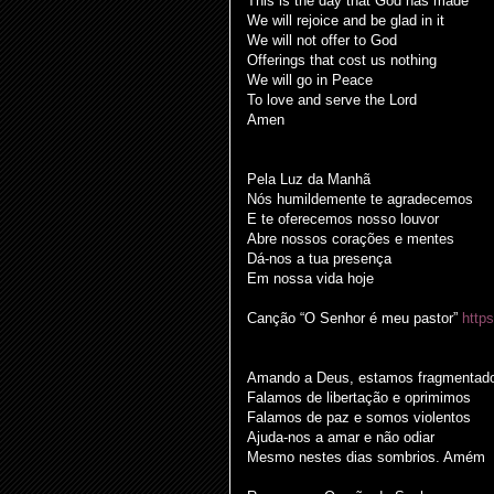
This is the day that God has made
We will rejoice and be glad in it
We will not offer to God
Offerings that cost us nothing
We will go in Peace
To love and serve the Lord
Amen
Pela Luz da Manhã
Nós humildemente te agradecemos
E te oferecemos nosso louvor
Abre nossos corações e mentes
Dá-nos a tua presença
Em nossa vida hoje
Canção “O Senhor é meu pastor”
http
Amando a Deus, estamos fragmentados
Falamos de libertação e oprimimos
Falamos de paz e somos violentos
Ajuda-nos a amar e não odiar
Mesmo nestes dias sombrios. Amém