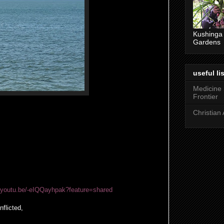
Kushinga
Gardens
useful lis
Medicine
Frontier
Christian 
//youtu.be/-eIQQayhpak?feature=shared
nflicted,