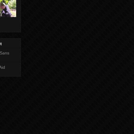
t
 Sans
Aid