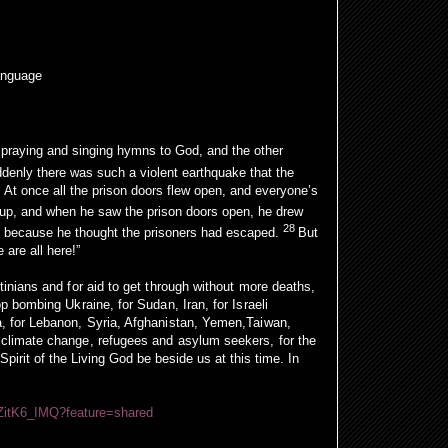
anguage
 praying and singing hymns to God, and the other
denly there was such a violent earthquake that the
 At once all the prison doors flew open, and everyone’s
 up, and when he saw the prison doors open, he drew
28
lf because he thought the prisoners had escaped.
But
are all here!”
stinians and for aid to get through without more deaths,
op bombing Ukraine, for Sudan, Iran, for Israeli
ia, for Lebanon, Syria, Afghanistan, Yemen,Taiwan,
t climate change, refugees and asylum seekers, for the
Spirit of the Living God be beside us at this time. In
tIZitK6_IMQ?feature=shared