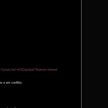
s://youtu.be/-eIQQayhpak?feature=shared
 e em conflito,