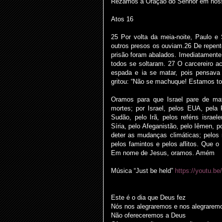
Rezamos a Oração do Senhor em nossa
Atos 16
25 Por volta da meia-noite, Paulo e
outros presos os ouviam.26 De repent
prisão foram abalados. Imediatamente 
todos se soltaram. 27 O carcereiro a
espada e ia se matar, pois pensava
gritou: “Não se machuque! Estamos to
Oramos para que Israel pare de ma
mortes; por Israel, pelos EUA, pela
Sudão, pelo Irã, pelos reféns israel
Síria, pelo Afeganistão, pelo Iêmen, p
deter as mudanças climáticas; pelos 
pelos famintos e pelos aflitos. Que 
Em nome de Jesus, oramos. Amém
Música “Just be held”
https://youtu.b
Este é o dia que Deus fez
Nós nos alegraremos e nos alegrarem
Não ofereceremos a Deus