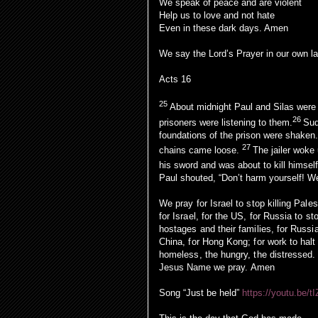
We speak of peace and are violent
Help us to love and not hate
Even in these dark days. Amen
We say the Lord’s Prayer in our own l
Acts 16
25
About midnight Paul and Silas were
26
prisoners were listening to them.
Sud
foundations of the prison were shaken.
27
chains came loose.
The jailer woke
his sword and was about to kill himse
Paul shouted, “Don’t harm yourself! We 
We pray for Israel to stop killing Pale
for Israel, for the US, for Russia to st
hostages and their families, for Russ
China, for Hong Kong; for work to hal
homeless, the hungry, the distressed.
Jesus Name we pray. Amen
Song “Just be held”
https://youtu.be/