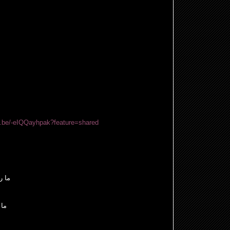
tu.be/-eIQQayhpak?feature=shared
ما ر
ما 