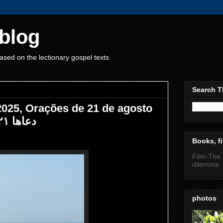
blog
ased on the lectionary gospel texts
Search T
2025, Orações de 21 de agosto
de 2025, دعاها ۲۱ آگوست ۲۰۲۵
Books, fi
Film-The 
dilemma
photos