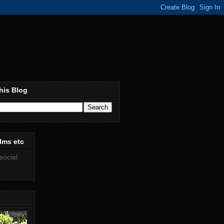
his Blog
lms etc
social