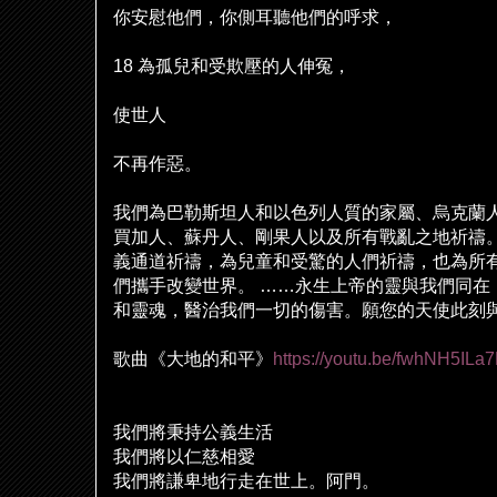
你安慰他們，你側耳聽他們的呼求，
18
為孤兒和受欺壓的人伸冤，
使世人
不再作惡。
我們為巴勒斯坦人和以色列人質的家屬、烏克蘭
買加人、蘇丹人、剛果人以及所有戰亂之地祈禱
義通道祈禱，為兒童和受驚的人們祈禱，也為所
們攜手改變世界。
……
永生上帝的靈與我們同在
和靈魂，醫治我們一切的傷害。願您的天使此刻
歌曲《大地的和平》
https://youtu.be/fwhNH5ILa
我們將秉持公義生活
我們將以仁慈相愛
我們將謙卑地行走在世上。阿門。