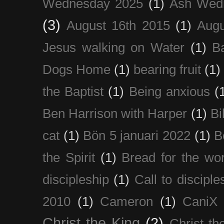
Wednesday 2025
(1)
Ash Wed
(3)
August 16th 2015
(1)
Augu
Jesus walking on Water
(1)
B
Dogs Home
(1)
bearing fruit
(1)
the Baptist
(1)
Being anxious
(
Ben Harrison with Harper
(1)
Bi
cat
(1)
Bön 5 januari 2022
(1)
B
the Spirit
(1)
Bread for the wor
discipleship
(1)
Call to disciple
2010
(1)
Cameron
(1)
CaniX
Christ the King
(2)
Christ t