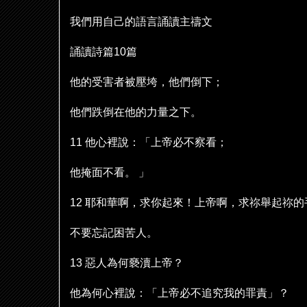
我們用自己的語言誦讀主禱文
誦讀詩篇
10
篇
他的受害者被壓
垮
，他們倒下；
他們跌倒在他的力量之下。
11
他心裡
說
：「上帝必不察看；
他掩面不看。
」
12
耶和華啊，求你起來！上帝啊，求祢舉起祢的
不要忘記困苦人。
13
惡人為何褻瀆上帝？
他為何心裡
說
：「上帝必不追究我的罪責」？