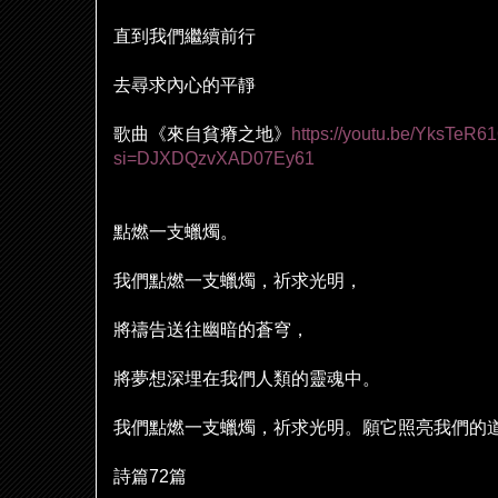
直到我們繼續前行
去尋求
內
心的平靜
歌曲《來自貧瘠之地》
https://youtu.be/YksTeR6
si=DJXDQzvXAD07Ey61
點燃一支蠟燭。
我們點燃一支蠟燭，祈求光明，
將禱告送往幽暗的蒼穹，
將夢想深埋在我們人類的靈魂中。
我們點燃一支蠟燭，祈求光明。願它照亮我們的
詩篇
72
篇