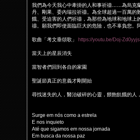
我們為今天我心中牽掛的人和事祈禱
……
為烏克
丹、剛果、委
內
瑞拉祈禱。為全球超過一百萬的
餓、受迫害的人們祈禱，為那些為地球和地球上
禱。願我們即使面臨巨大的危險，也不辜負您。
歌曲「考文垂頌歌」
https://youtu.be/Doj-Zd0
當天上的星辰消失
當智者們回到各自的家園
聖誕節真正的意義才剛開始
尋找迷失的人，醫治破碎的心靈，餵飽飢餓的人
Surge em nós como a estrela
E nos inquieto
Até que sigamos em nossa jornada
Em busca da nossa paz