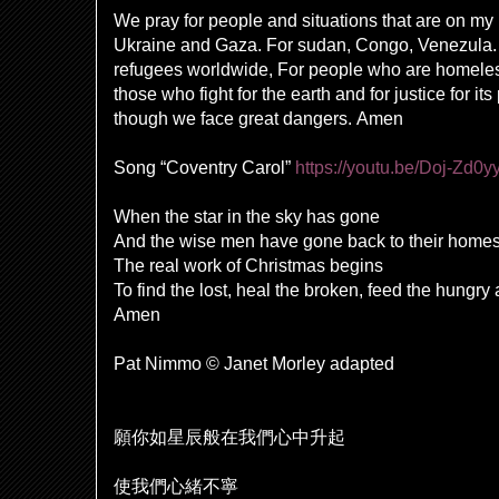
We pray for people and situations that are on my 
Ukraine and Gaza. For sudan, Congo, Venezula. F
refugees worldwide, For people who are homeles
those who fight for the earth and for justice for it
though we face great dangers. Amen
Song “Coventry Carol”
https://youtu.be/Doj-Z
When the star in the sky has gone
And the wise men have gone back to their home
The real work of Christmas begins
To find the lost, heal the broken, feed the hungry
Amen
Pat Nimmo © Janet Morley adapted
願你如星辰般在我們心中升起
使我們心緒不寧