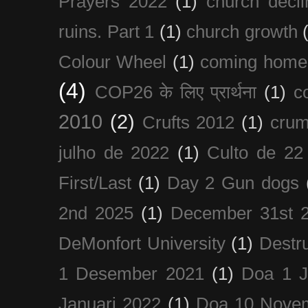
Prayers 2022
(1)
church decli
ruins. Part 1
(1)
church growth
Colour Wheel
(1)
coming home
(4)
COP26 के लिए प्रार्थना
(1)
c
2010
(2)
Crufts 2012
(1)
crum
julho de 2022
(1)
Culto de 22
First/Last
(1)
Day 2 Gun dogs
2nd 2025
(1)
December 31st 
DeMonfort University
(1)
Destru
1 Desember 2021
(1)
Doa 1 J
Januari 2022
(1)
Doa 10 Nove