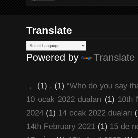
Translate
Powered by
Translate
，
(1)
.
(1)
“Who do you say th
10 ocak 2022 duaları
(1)
10th 
2024
(1)
14 ocak 2022 duaları
(
14th February 2021
(1)
15 de n