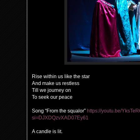
Rise within us like the star
And make us restless
Till we journey on
To seek our peace
Song “From the squalor”
https://youtu.be/YksTe
si=DJXDQzvXAD07Ey61
A candle is lit.