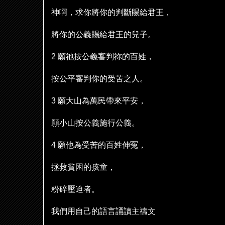
神啊，求你將你的判斷賜給君王，
將你的公義賜給君王的兒子。
2
願
祂
按公義審判祢的百姓，
按公平審判你的受苦之人。
3
願大山為萬民帶來平安，
願小山按公義施行公義。
4
願他為受苦的百姓伸冤，
拯救貧困的孩童，
粉碎壓迫者。
我們用自己的語言誦讀主禱文