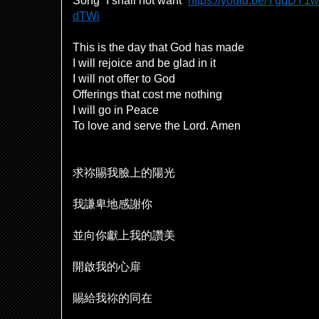
Song “I shall not want”
https://youtu.be/YgqDY1
dTWi
This is the day that God has made
I will rejoice and be glad in it
I will not offer to God
Offerings that cost me nothing
I will go in Peace
To love and serve the Lord. Amen
求祢賜我臉上的陽光
我謙卑地感謝你
並向你獻上我的讚美
開
啟
我的心扉
賜給我祢的同在