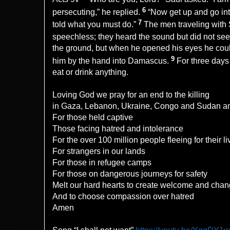
6
persecuting,” he replied.
“Now get up and go into
7
told what you must do.”
The men traveling with 
speechless; they heard the sound but did not se
the ground, but when he opened his eyes he coul
9
him by the hand into Damascus.
For three days
eat or drink anything.
Loving God we pray for an end to the killing
in Gaza, Lebanon, Ukraine, Congo and Sudan an
For those held captive
Those facing hatred and intolerance
For the over 100 million people fleeing for their l
For strangers in our lands
For those in refugee camps
For those on dangerous journeys for safety
Melt our hard hearts to create welcome and cha
And to choose compassion over hatred
Amen