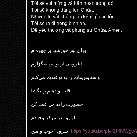
Tôi sẽ vui mừng và hân hoan trong đó.
Tôi sẽ không dâng lên Chúa.
Những lễ vật không tốn kém gì cho tôi.
Tôi sẽ ra đi trong bình an.
Để yêu thương và phụng sự Chúa. Amen.
برای نور خورشید بر چهره‌ام
با فروتنی از تو سپاسگزارم
و ستایش
هایم را به تو تقدیم می‌کنم
قلب و ذهنم را بگشا
حضورت را به من عطا کن
امروز در مرکز وجودم
سرود "چوب و میخ"
https://youtu.be/pIyr1PIMWgw