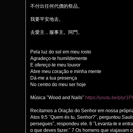
不付出任何代價的祭品。
我要平安地去。
去愛主，服事主。阿門。
Pela luz do sol em meu rosto
Agradeço-te humildemente
E ofereço-te meu louvor
Abre meu coração e minha mente
Dá-me a tua presença
No centro do meu ser hoje
Música "Wood and Nails"
https://youtu.be/pIyr
Recitamos a Oração do Senhor em nossa própria
Atos 9:5 "Quem és tu, Senhor?", perguntou Saul
persegues", respondeu ele. 6 "Levanta-te e entra 
o que deves fazer." 7 Os homens que viajavam c