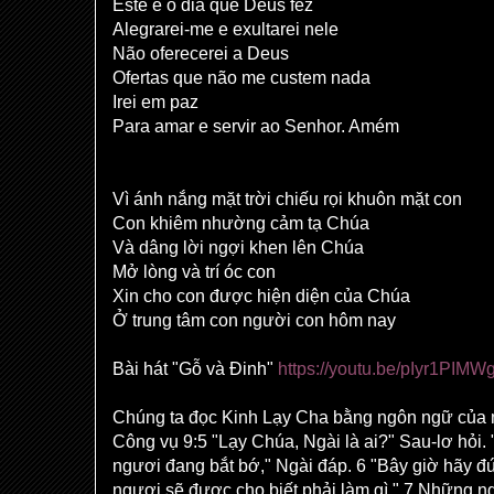
Este é o dia que Deus fez
Alegrarei-me e exultarei nele
Não oferecerei a Deus
Ofertas que não me custem nada
Irei em paz
Para amar e servir ao Senhor. Amém
Vì ánh nắng mặt trời chiếu rọi khuôn mặt con
Con khiêm nhường cảm tạ Chúa
Và dâng lời ngợi khen lên Chúa
Mở lòng và trí óc con
Xin cho con được hiện diện của Chúa
Ở trung tâm con người con hôm nay
Bài hát "Gỗ và Đinh"
https://youtu.be/pIyr1PIM
Chúng ta đọc Kinh Lạy Cha bằng ngôn ngữ của
Công vụ 9:5 "Lạy Chúa, Ngài là ai?" Sau-lơ hỏi.
ngươi đang bắt bớ," Ngài đáp. 6 "Bây giờ hãy đứ
ngươi sẽ được cho biết phải làm gì." 7 Những n