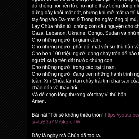
đó không nói nên lời; họ nghe thấy tiếng động n
đứng dậy khỏi mặt đất, nhưng khi mở mắt ra thì k
tay ông vào Đa-mát. 9 Trong ba ngày, ông bị mù,
Lạy Chúa nhân từ, chúng con cầu nguyện cho ch
Gaza, Lebanon, Ukraine, Congo, Sudan và nhữn
Cho những người bị giam cầm.
Cho những người phải đối mặt với sự thù hận và
Cho hơn 100 triệu người đang chạy trốn để bả
người xa lạ trên đất nước chúng con.
Cho những người trong các trại tị nạn.
Cho những người đang trên những hành trình ng
toàn. Xin Chúa làm tan chảy trái tim chai sạn củ
chào đón và thay đổi.
Và để chọn lòng thương xót thay vì thù hận.
Amen.
Bài hát "Tôi sẽ không thiếu thốn"
https://youtu.
si=tuB3aYMr5ke-dTWi
Đây là ngày mà Chúa đã tạo ra.