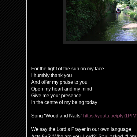
For the light of the sun on my face
I humbly thank you
And offer my praise to you
Open my heart and my mind
Give me your presence
In the centre of my being today
Song “Wood and Nails”
https://youtu.be/pIyr1P
We say the Lord’s Prayer in our own language
5
Acts 9v
“Who are you, Lord?” Saul asked. “I a