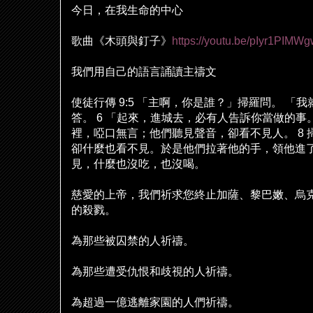
今日，在我生命的中心
歌曲《木頭與釘子》
https://youtu.be/pIyr1PIMW
我們用自己的語言誦讀主禱文
使徒行傳
9:5
「主啊，你是誰？」掃羅問。
「我
答。
6
「起來，進城去，必有人告訴你當做的事
裡，啞口無言；他們聽見聲音，卻看不見人。
8
卻什麼也看不見。於是他們拉著他的手，領他進
見，什麼也沒吃，也沒喝。
慈愛的上帝，我們祈求您終止加薩、黎巴嫩、烏
的殺戮。
為那些被囚禁的人祈禱。
為那些遭受仇恨和歧視的人祈禱。
為超過一億逃離家園的人們祈禱。