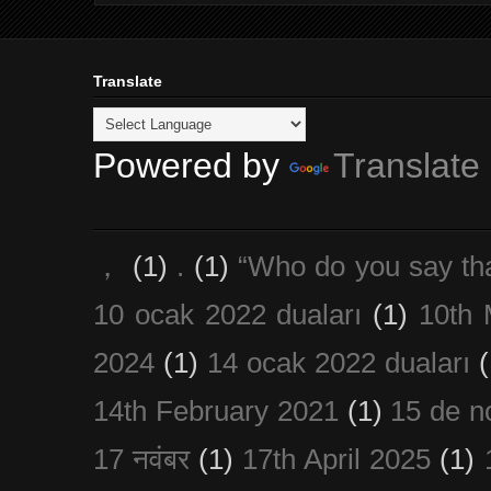
Translate
Powered by
Translate
，
(1)
.
(1)
“Who do you say th
10 ocak 2022 duaları
(1)
10th 
2024
(1)
14 ocak 2022 duaları
(
14th February 2021
(1)
15 de n
17 नवंबर
(1)
17th April 2025
(1)