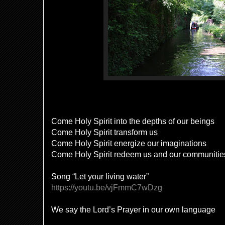
Come Holy Spirit into the depths of our beings
Come Holy Spirit transform us
Come Holy Spirit energize our imaginations
Come Holy Spirit redeem us and our communitie
Song “Let your living water”
https://youtu.be/vjFmmC7wDzg
We say the Lord’s Prayer in our own language