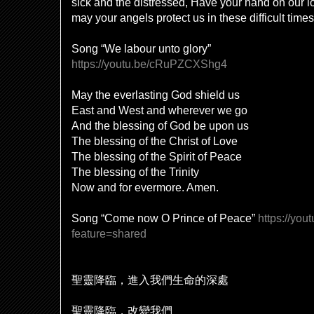
sick and the distressed, Have your hand on our 
may your angels protect us in these difficult tim
Song “We labour unto glory”
https://youtu.be/cRuPZCXShg4
May the everlasting God shield us
East and West and wherever we go
And the blessing of God be upon us
The blessing of the Christ of Love
The blessing of the Spirit of Peace
The blessing of the Trinity
Now and for evermore. Amen.
Song “Come now O Prince of Peace”
https://yo
feature=shared
聖靈降臨，進入我們生命的深處
聖靈降臨，改變我們