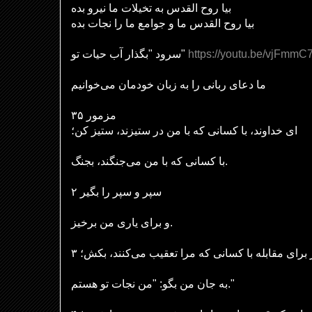
بیا روح القدس به تخیلات ما نیرو بده
بیا روح القدس ما و جوامع ما را نجات بده
سرود "بگذار آب حیات تو"
https://youtu.be/vjFmm
ما دعای ربانی را به زبان خودمان می‌خوانیم
مزمور ۳۵
ای خداوند، با کسانی که با من در ستیزند، ستیز کن؛
با کسانی که با من می‌جنگند، بجنگ.
۲ سپر و سپر را بگیر
و برای یاری من برخیز.
۳ ز برای مقابله با کسانی که مرا تعقیب می‌کنند، بکش؛
به جان من بگو: "من نجات تو هستم."