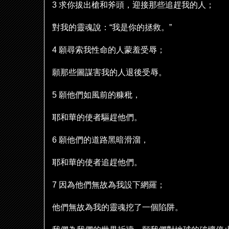
3
求你拔出槍和斧頭，迎接那些追趕我的人；
對我的靈魂
說
：
“
我是你的拯救。
”
4
願尋索我性命的人蒙羞受辱；
願那些圖謀害我的人退後受辱。
5
願他們如風前的糠秕，
耶和華的使者驅趕他們。
6
願他們的道路黑暗滑溜，
耶和華的使者追趕他們。
7
因為他們無故為我設下網羅；
他們無故為我的靈魂挖了一個陷阱。