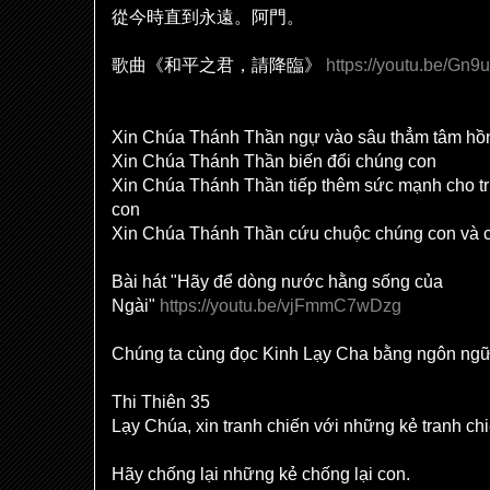
從今時直到永遠。阿門。
歌曲《和平之君，請降臨》
https://youtu.be/Gn
Xin Chúa Thánh Thần ngự vào sâu thẳm tâm hồ
Xin Chúa Thánh Thần biến đổi chúng con
Xin Chúa Thánh Thần tiếp thêm sức mạnh cho t
con
Xin Chúa Thánh Thần cứu chuộc chúng con và 
Bài hát "Hãy để dòng nước hằng sống của
Ngài"
https://youtu.be/vjFmmC7wDzg
Chúng ta cùng đọc Kinh Lạy Cha bằng ngôn ng
Thi Thiên 35
Lạy Chúa, xin tranh chiến với những kẻ tranh chi
Hãy chống lại những kẻ chống lại con.