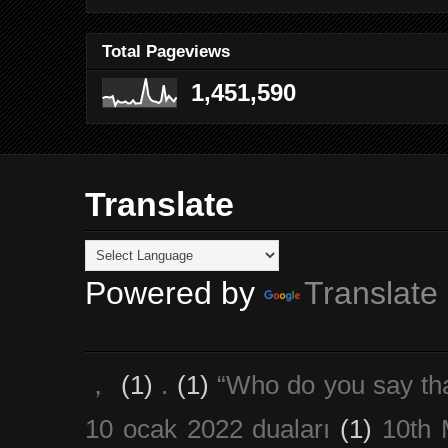
Total Pageviews
1,451,590
Translate
Powered by
Translate
，
(1)
.
(1)
“Who do you say th
10 ocak 2022 duaları
(1)
10th 