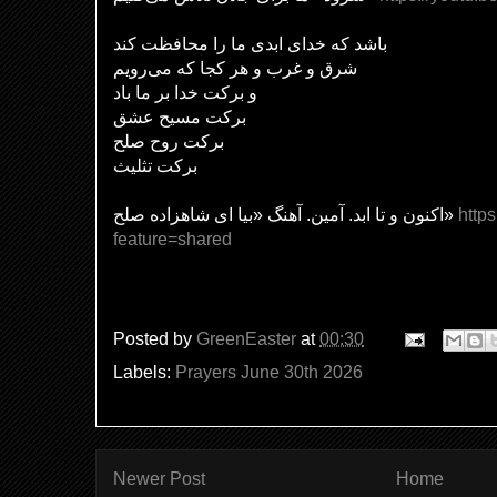
باشد که خدای ابدی ما را محافظت کند
شرق و غرب و هر کجا که می‌رویم
و برکت خدا بر ما باد
برکت مسیح عشق
برکت روح صلح
برکت تثلیث
اکنون و تا ابد. آمین. آهنگ «بیا ای شاهزاده صلح»
http
feature=shared
Posted by
GreenEaster
at
00:30
Labels:
Prayers June 30th 2026
Newer Post
Home