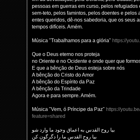
pessoas em guerras em curso, pelos refugiados
sem-teto, pelos famintos, pelos doentes e pelos a
entes queridos, dê-nos sabedoria, que os seus a
tempos difíceis. Amém.
Música "Trabalhamos para a glória"
https://you
Que o Deus eterno nos proteja
no Oriente e no Ocidente e onde quer que formo
E que a bênção de Deus esteja sobre nós
A bênção do Cristo do Amor
A bênção do Espírito da Paz
A bênção da Trindade
Agora e para sempre. Amém.
Música "Vem, ó Príncipe da Paz"
https://youtu.
feature=shared
بیا روح القدس به اعماق وجود ما وارد شو
بیا روح القدس ما را دگرگون کن