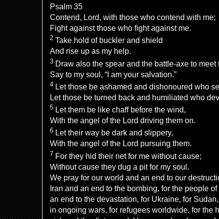
Psalm 35
Contend,
Lord
, with those who
contend with me;
Fight against those who
fight against me.
2
Take hold of
buckler and shield
And rise up as
my help.
3
Draw also the spear and the battle-axe to mee
Say to my soul, “I am
your salvation.”
4
Let those be
ashamed and dishonoured who s
Let those be
turned back and humiliated who devi
5
Let them be
like chaff before the wind,
With the angel of the
Lord
driving
them
on.
6
Let their way be dark and
slippery,
With the angel of the
Lord
pursuing them.
7
For
they
hid their net for me without cause;
Without cause they dug a pit for my soul.
We pray for our world and an end to our destructi
Iran and an end to the bombing, for the people 
an end to the devastation, for Ukraine, for Sudan
in ongoing wars, for refugees worldwide, for the 