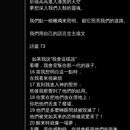
祈禱高高進入漆黑的天空
夢想深入我們人類的靈魂。
我們點一根蠟燭來照明。
願它照亮我們的道路。
我們用自己的語言念主禱文
詩篇
73
如果我
說
“
我會這樣
說
”
看哪，我會背叛你那一代的孩子。
16
當我想明白這一點時，
在我看來很麻煩
17
直到我進入神的聖所；
然後我察覺到了他們的結局。
18
你實在把他們放在滑地上；
你把他們丟進了廢墟。
19
他們是多麼轉眼間就被毀滅了！
他們被突如其來的恐怖徹底驚呆了！
20
醒來時就像一場夢，
主啊，當你感動時，你就會藐視他們的形象。