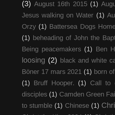
(3)
August 16th 2015
(1)
Augu
Jesus walking on Water
(1)
Au
Orzy
(1)
Battersea Dogs Hom
(1)
beheading of John the Bapt
Being peacemakers
(1)
Ben H
loosing
(2)
black and white c
Böner 17 mars 2021
(1)
born of
(1)
Bruff Hooper.
(1)
Call to 
disciples
(1)
Camden Green Fai
Chri
to stumble
(1)
Chinese
(1)