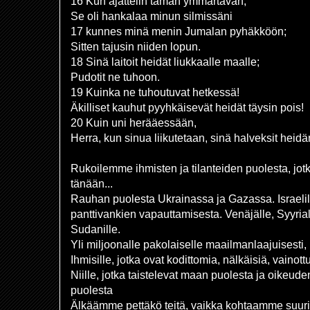
16 Kun ajattelin tämän ymmärtävän,
Se oli hankalaa minun silmissäni
17 kunnes minä menin Jumalan pyhäkköön;
Sitten tajusin niiden lopun.
18 Sinä laitoit heidät liukkaalle maalle;
Pudotit ne tuhoon.
19 Kuinka ne tuhoutuvat hetkessä!
Äkilliset kauhut pyyhkäisevät heidät täysin pois!
20 Kuin uni herääessään,
Herra, kun sinua liikutetaan, sinä halveksit heid
Rukoilemme ihmisten ja tilanteiden puolesta, j
tänään...
Rauhan puolesta Ukrainassa ja Gazassa. Israelila
panttivankien vapauttamisesta. Venäjälle, Syyrialle
Sudanille.
Yli miljoonalle pakolaiselle maailmanlaajuisesti,
Ihmisille, jotka ovat kodittomia, nälkäisiä, vainott
Niille, jotka taistelevat maan puolesta ja oikeu
puolesta
Älkäämme pettäkö teitä, vaikka kohtaamme suuri