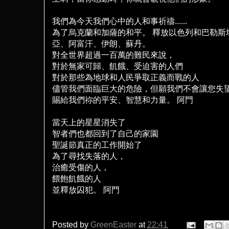
我們為今天我們心中的人和事祈禱
......
為了烏克蘭和加薩的和平。
釋放以色列和巴勒斯
亞、阿富汗、伊朗、蘇丹。
對全世界超過一百萬的難民來
說
，
對於無家可歸、飢餓、受迫害的人們
對於那些為地球和人民爭取正義而戰的人
儘管我們面臨巨大的危險，但願我們不會讓您失
賜給我們祢的平安、智慧和力量。
阿門
當天上的星星消失了
智者們也都回到了自己的家園
聖誕節真正的工作開始了
為了尋找失落的人，
治癒受傷的人，
餵飽飢餓的人
並釋放囚犯。
阿門
Posted by
GreenEaster
at
22:41