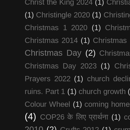
Christ the King 2024
(1)
Christi
(1)
Christingle 2020
(1)
Christi
Christmas 1 2020
(1)
Christ
Christmas 2014
(1)
Christmas
Christmas Day
(2)
Christma
Christmas Day 2023
(1)
Chri
Prayers 2022
(1)
church decli
ruins. Part 1
(1)
church growth
Colour Wheel
(1)
coming home
(4)
COP26 के लिए प्रार्थना
(1)
c
2010
(2)
Crufts 2012
(1)
crum