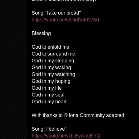
Song “Take our bread”
https://youtu.be/Qs9dIV43WS0
Blessing
God to enfold me
God to surround me
God in my sleeping
God in my waking
God in my watching
God in my hoping
God in my life
God in my soul
God in my heart
With thanks to © Iona Community adapted
Song “I believe”
https://youtu.be/vDLByAnQ93Q