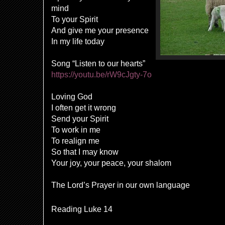
mind
To your Spirit
And give me your presence
In my life today
Song “Listen to our hearts”
https://youtu.be/rW9cJgty-7o
Loving God
I often get it wrong
Send your Spirit
To work in me
To realign me
So that I may know
Your joy, your peace, your shalom
The Lord’s Prayer in our own language
Reading Luke 14