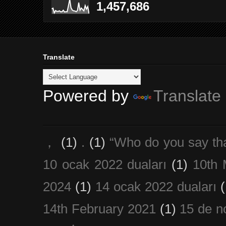
1,457,686
Translate
Powered by
Translate
，
(1)
.
(1)
“Who do you say th
10 ocak 2022 duaları
(1)
10th 
2024
(1)
14 ocak 2022 duaları
(
14th February 2021
(1)
15 de n