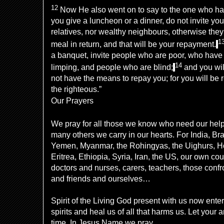
12
Now He also went on to say to the one who ha
you give a luncheon or a dinner, do not invite you
relatives, nor wealthy neighbours, otherwise they
1
meal
in return, and
that
will be your
repayment.
a
banquet, invite people who are poor, who have 
14
limping,
and
people who are blind;
and you wil
not have
the means
to repay you; for you will be 
the righteous.”
Our Prayers
We pray for all those we know who need our hel
many others we carry in our hearts. For India, Bra
Yemen, Myanmar, the Rohingyas, the Uighurs, Ho
Eritrea, Ethiopia, Syria, Iran, the US, our own co
doctors and nurses, carers, teachers, those confro
and friends and ourselves…
Spirit of the Living God present with us now ente
spirits and heal us of all that harms us. Let your 
time. In Jesus Name we pray.