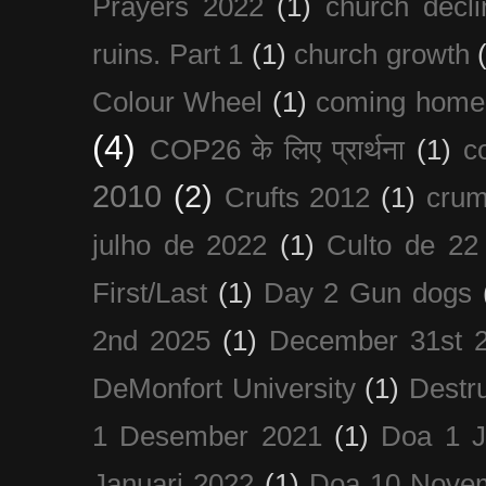
Prayers 2022
(1)
church decli
ruins. Part 1
(1)
church growth
Colour Wheel
(1)
coming home
(4)
COP26 के लिए प्रार्थना
(1)
c
2010
(2)
Crufts 2012
(1)
crum
julho de 2022
(1)
Culto de 22
First/Last
(1)
Day 2 Gun dogs
2nd 2025
(1)
December 31st 
DeMonfort University
(1)
Destru
1 Desember 2021
(1)
Doa 1 J
Januari 2022
(1)
Doa 10 Nove