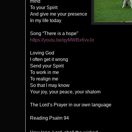
mind
To your Spirit
And give me your presence
In my life today
Song “There is a hope”
https://youtu.be/qyMWBx6vvJo
Loving God
I often get it wrong
Send your Spirit
To work in me
To realign me
So that I may know
Your joy, your peace, your shalom
The Lord’s Prayer in our own language
Reading Psalm 94