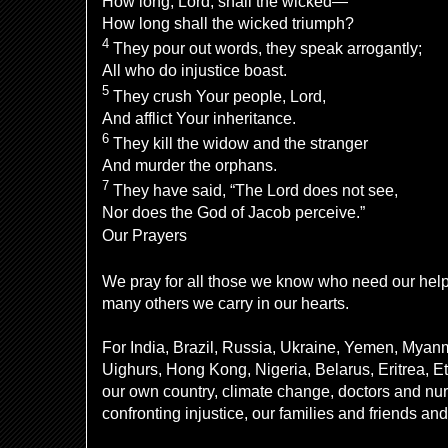
How long,
Lord
, shall the wicked—
How long shall the
wicked triumph?
4
They pour out
words, they
speak arrogantly;
All who do injustice
boast.
5
They
crush Your people,
Lord
,
And
afflict Your inheritance.
6
They
kill the widow and the stranger
And murder the orphans.
7
They have said, “
The
Lord
does not see,
Nor does the God of Jacob perceive.”
Our Prayers
We pray for all those we know who need our hel
many others we carry in our hearts.
For India, Brazil, Russia, Ukraine, Yemen, Myan
Uighurs, Hong Kong, Nigeria, Belarus, Eritrea, Eth
our own country, climate change, doctors and nur
confronting injustice, our families and friends a