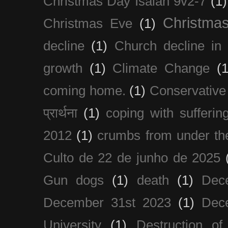
Christmas Day Isaiah 9v2-7
(1)
Christma
Christmas Eve
(1)
decline
(1)
Church decline in 
growth
(1)
Climate Change
(1
coming home.
(1)
Conservative
प्रार्थना
(1)
coping with sufferin
2012
(1)
crumbs from under the
Culto de 22 de junho de 2025
Gun dogs
(1)
death
(1)
Dec
December 31st 2023
(1)
Dec
University
(1)
Destruction of