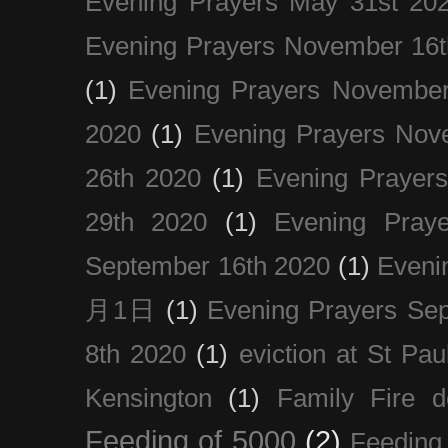
Evening Prayers May 31st 20
Evening Prayers November 16t
(1)
Evening Prayers November
2020
(1)
Evening Prayers Nov
26th 2020
(1)
Evening Prayer
29th 2020
(1)
Evening Pray
September 16th 2020
(1)
Even
月1日
(1)
Evening Prayers Se
8th 2020
(1)
eviction at St Pau
Kensington
(1)
Family Fire d
Feeding of 5000
(2)
Feeding 