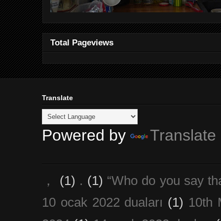
Total Pageviews
Translate
Powered by
Translate
，
(1)
.
(1)
“Who do you say th
10 ocak 2022 duaları
(1)
10th 