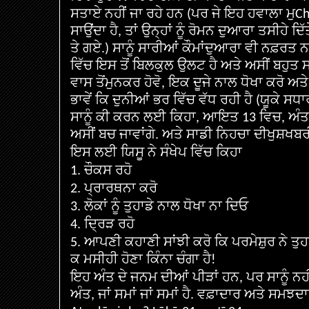
ਸਤਾਏ
ਨਹੀਂ
ਜਾ
ਰਹੇ
ਹਨ
ਪਰ
ਜੇ
ਇਹ
ਹਵਾਲਾ
ਮੁ
(
Ch
ਸਾਉਂਦਾ
ਹੈ
ਤਾਂ
ਉਨ੍ਹਾਂ
ਨੂੰ
ਰੋਮਨ
ਦੁਆਰਾ
ਤਸੀਹੇ
ਦਿੱ
,
ਤੇ
ਗਏ
ਸਾਨੂੰ
ਸਾਰੀਆਂ
ਕੌਮਾਂ
ਦੁਆਰਾ
ਵੀ
ਨਫ਼ਰਤ
ਨ
.)
ਵਿੱਚ
ਇਸ
ਤੋਂ
ਬਿਲਕੁਲ
ਉਲਟ
ਹੈ
ਅਤੇ
ਅਸੀਂ
ਬਹੁਤ
ਸ
ਵਾਸ
ਤੋਂ
ਮੁਨਕਰ
ਹੋਵੋ
ਇਕ
ਦੂਜੇ
ਨਾਲ
ਧੋਖਾ
ਕਰੋ
ਅਤੇ
,
ਭਾਵੇਂ
ਕਿ
ਦੁਨੀਆਂ
ਭਰ
ਵਿੱਚ
ਵੱਧ
ਰਹੀ
ਹੈ
ਯੂਕੇ
ਸਧਾ
(
ਸਾਨੂੰ
ਕੀ
ਕਰਨ
ਲਈ
ਕਿਹਾ
ਆਇਤ
ਵਿਚ
ਅੰਤ
,
13
,
ਅਸੀਂ
ਬਚ
ਜਾਵਾਂਗੇ
ਅਤੇ
ਸਾਡੀ
ਨਿਹਚਾ
ਦੀ
ਖੁਸ਼ਖਬਰ
.
ਇਸ
ਲਈ
ਯਿਸੂ
ਨੇ
ਸੰਖੇਪ
ਵਿੱਚ
ਕਿਹਾ
ਚੌਕਸ
ਰਹੋ
1.
ਪ੍ਰਾਰਥਨਾ
ਕਰੋ
2.
ਲੋਕਾਂ
ਨੂੰ
ਤੁਹਾਡੇ
ਨਾਲ
ਧੋਖਾ
ਨਾ
ਦਿਓ
3.
ਦ੍ਰਿੜ
ਰਹੋ
4.
ਆਪਣੀ
ਕਹਾਣੀ
ਸਾਂਝੀ
ਕਰੋ
ਕਿ
ਪਰਮੇਸ਼ੁਰ
ਨੇ
ਤੁਹ
5.
ਕ
ਮਸੀਹੀ
ਹੋਣਾ
ਕਿੰਨਾ
ਚੰਗਾ
ਹੈ
!
ਇਹ
ਅੰਤ
ਦੇ
ਜਨਮ
ਦੀਆਂ
ਪੀੜਾਂ
ਹਨ
ਪਰ
ਸਾਨੂੰ
ਨਹੀ
,
ਅੰਤ
ਜਾਂ
ਸਮਾਂ
ਜਾਂ
ਸਮਾਂ
ਹੈ
ਵਫ਼ਾਦਾਰ
ਅਤੇ
ਸਮਝਦਾ
,
.