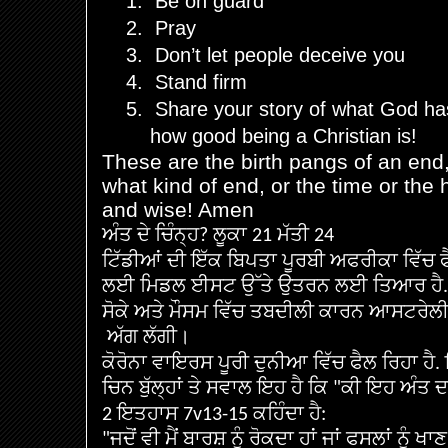
1.
Be on guard
2.
Pray
3.
Don’t let people deceive you
4.
Stand firm
5.
Share your story of what God ha
how good being a Christian is!
These are the birth pangs of an end
what kind of end, or the time or the 
and wise! Amen
ਅੰਤ
ਦੇ
ਚਿੰਨ੍ਹ
ਲੂਕਾ
ਮੱਤੀ
?
21
24
ਟਿੱਡੀਆਂ
ਦੀ
ਇੱਕ
ਬਿਪਤਾ
ਪੂਰਬੀ
ਅਫਰੀਕਾ
ਵਿੱਚ
ਲਈ
ਮਿਡਲ
ਈਸਟ
ਉੱਤੇ
ਉਤਰਨ
ਲਈ
ਤਿਆਰ
ਹੈ
.
ਸੋਕੇ
ਅਤੇ
ਮੌਸਮ
ਵਿੱਚ
ਤਬਦੀਲੀ
ਕਾਰਨ
ਆਸਟਰੇਲ
ਅੱਗ
ਲੱਗੀ
।
ਕੋਰੋਨਾ
ਵਾਇਰਸ
ਪੂਰੀ
ਦੁਨੀਆ
ਵਿੱਚ
ਫੈਲ
ਰਿਹਾ
ਹੈ
.
ਚਿਨ
ਬੁੱਲ੍ਹਾਂ
ਤੇ
ਸਵਾਲ
ਇਹ
ਹੈ
ਕਿ
ਕੀ
ਇਹ
ਅੰਤ
ਦ
"
ਇਤਹਾਸ
ਕਹਿੰਦਾ
ਹੈ
2
7v13-15
:
ਜਦੋਂ
ਵੀ
ਮੈਂ
ਬਾਰਸ਼
ਨੂੰ
ਰੋਕਦਾ
ਹਾਂ
ਜਾਂ
ਫਸਲਾਂ
ਨੂੰ
ਖਾਣ
"