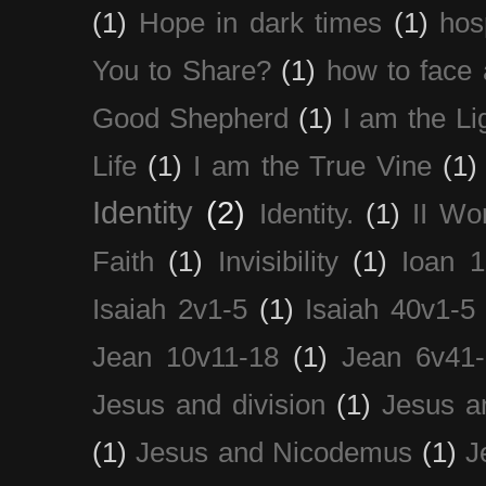
(1)
Hope in dark times
(1)
hosp
You to Share?
(1)
how to face 
Good Shepherd
(1)
I am the Li
Life
(1)
I am the True Vine
(1)
Identity
(2)
Identity.
(1)
II Wo
Faith
(1)
Invisibility
(1)
Ioan 1
Isaiah 2v1-5
(1)
Isaiah 40v1-5
Jean 10v11-18
(1)
Jean 6v41
Jesus and division
(1)
Jesus a
(1)
Jesus and Nicodemus
(1)
J