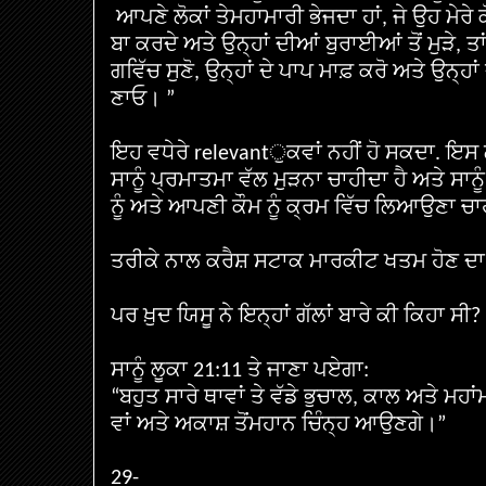
ਆਪਣੇ
ਲੋਕਾਂ
ਤੇ
ਮਹਾਮਾਰੀ
ਭੇਜਦਾ
ਹਾਂ
ਜੇ
ਉਹ
ਮੇਰੇ
,
ਬਾ
ਕਰਦੇ
ਅਤੇ
ਉਨ੍ਹਾਂ
ਦੀਆਂ
ਬੁਰਾਈਆਂ
ਤੋਂ
ਮੁੜੇ
ਤਾ
,
ਗ
ਵਿੱਚ
ਸੁਣੋ
ਉਨ੍ਹਾਂ
ਦੇ
ਪਾਪ
ਮਾਫ਼
ਕਰੋ
ਅਤੇ
ਉਨ੍ਹਾਂ
,
ਣਾਓ
।
”
ਇਹ
ਵਧੇਰੇ
ੁਕਵਾਂ
ਨਹੀਂ
ਹੋ
ਸਕਦਾ
ਇਸ
relevant
.
ਸਾਨੂੰ
ਪ੍ਰਮਾਤਮਾ
ਵੱਲ
ਮੁੜਨਾ
ਚਾਹੀਦਾ
ਹੈ
ਅਤੇ
ਸਾਨੂੰ
ਨੂੰ
ਅਤੇ
ਆਪਣੀ
ਕੌਮ
ਨੂੰ
ਕ੍ਰਮ
ਵਿੱਚ
ਲਿਆਉਣਾ
ਚਾ
ਤਰੀਕੇ
ਨਾਲ
ਕਰੈਸ਼
ਸਟਾਕ
ਮਾਰਕੀਟ
ਖਤਮ
ਹੋਣ
ਦਾ
ਪਰ
ਖ਼ੁਦ
ਯਿਸੂ
ਨੇ
ਇਨ੍ਹਾਂ
ਗੱਲਾਂ
ਬਾਰੇ
ਕੀ
ਕਿਹਾ
ਸੀ
?
ਸਾਨੂੰ
ਲੂਕਾ
ਤੇ
ਜਾਣਾ
ਪਏਗਾ
21:11
:
ਬਹੁਤ
ਸਾਰੇ
ਥਾਵਾਂ
ਤੇ
ਵੱਡੇ
ਭੁਚਾਲ
ਕਾਲ
ਅਤੇ
ਮਹਾਂ
“
,
ਵਾਂ
ਅਤੇ
ਅਕਾਸ਼
ਤੋਂ
ਮਹਾਨ
ਚਿੰਨ੍ਹ
ਆਉਣਗੇ
।
”
29-