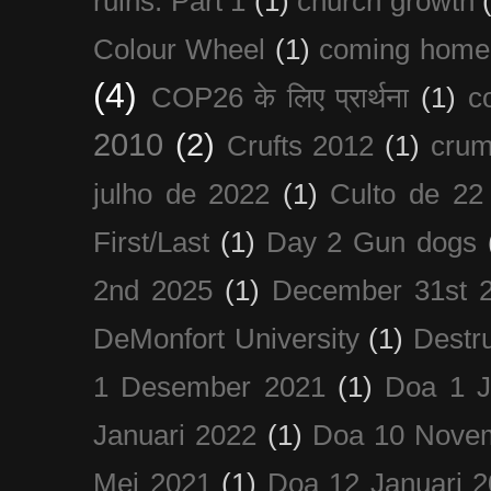
ruins. Part 1
(1)
church growth
Colour Wheel
(1)
coming home
(4)
COP26 के लिए प्रार्थना
(1)
c
2010
(2)
Crufts 2012
(1)
crum
julho de 2022
(1)
Culto de 22
First/Last
(1)
Day 2 Gun dogs
2nd 2025
(1)
December 31st 
DeMonfort University
(1)
Destru
1 Desember 2021
(1)
Doa 1 J
Januari 2022
(1)
Doa 10 Nove
Mei 2021
(1)
Doa 12 Januari 