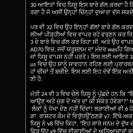
ਆਇਤਾਂ
ਵਿਚ
ਯਿਸੂ
ਇਸ
ਬਾਰੇ
ਗੱਲ
ਕਰਦਾ
ਹੈ
ਕ
30
ਰਗਾ
ਹੈ
ਜੋ
ਅਸੀਂ
ਉਨ੍ਹਾਂ
ਚਿੰਨ੍ਹਾਂ
ਦੁਆਰਾ
ਦੱਸ
ਸਕਦ
ਪਰ
ਵੀ
ਵਿਚ
ਉਹ
ਇਨ੍ਹਾਂ
ਗੱਲਾਂ
ਬਾਰੇ
ਗੱਲ
ਕਰਦ
32
ਲੀਆਂ
ਪੀੜ੍ਹੀਆਂ
ਵਿਚ
ਵਾਪਰ
ਰਹੇ
ਵਰਣਨ
ਕਰ
ਰਿ
ਦੇ
ਬਾਰੇ
ਵਿਚ
ਗੱਲ
ਕਰ
ਰਿਹਾ
ਸੀ
ਅਤੇ
ਉਹ
ਵਾਪ
3
.
ਵਿਚ
ਜਦੋਂ
ਯਰੂਸ਼ਲਮ
ਦਾ
ਮੰਦਰ
ਹਿ
ਗਿ
AD70
,
was
ਜਾਂ
ਯਿਸੂ
ਵਾਪਸ
ਨਹੀਂ
ਪਰਤੇ
।
ਇਸ
ਲਈ
ਆਇਤ
3
ਵਿਚ
ਉਹ
ਸਾਨੂੰ
ਸਾਵਧਾਨ
ਰਹਿਣ
ਲਈ
ਪ੍ਰਾਰਥ
us
ਹਾਂ
ਚੀਜ਼ਾਂ
ਤੋਂ
ਬਚੀਏ
ਇਸ
ਲਈ
ਇਹ
ਦੋਵੇਂ
ਇੱਕ
ਅਤ
.
ਣੀ
ਹੈ
.
ਮੱਤੀ
ਵੀ
ਵਿਚ
ਚੇਲੇ
ਯਿਸੂ
ਨੂੰ
ਪੁੱਛਦੇ
ਹਨ
ਕਿ
24
3
“
ਆਉਣ
ਅਤੇ
ਜੁਗ
ਦੇ
ਅੰਤ
ਦਾ
ਕੀ
ਸੰਕੇਤ
ਹੋਵੇਗਾ
?”
ਲੋਕਾਂ
ਨੂੰ
ਧੋਖਾ
ਦੇਣ
ਨਹੀਂ
ਦਿੰਦਾ
ਲੜਾਈਆਂ
ਵੀ
ਹ
!
6
ਗਾ
ਰਾਸ਼ਟਰ
ਕੌਮ
ਦੇ
ਵਿਰੁੱਧ
ਉੱਠਣਗੇ
ਇੱਥੇ
ਅਕ
.
v7.
ਯਿਸੂ
ਨੇ
ਵਿੱਚ
ਕਿਹਾ
ਇਹ
ਸਾਰੇ
ਜਨਮ
ਦੇ
ਦੁੱਖ
v8
, "
ਫਿਰ
ਉਹ
ਵਿੱਚ
ਈਸਾਈਆਂ
ਦੇ
ਅਤਿਆਚਾਰਾਂ
ਬਾ
v9