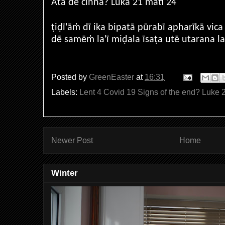
Ata dē cinha? Lūkā 21 matī 24
ṭiḍī'āṁ dī ika bipatā pūrabī apharīkā vica
dē samēṁ la'ī miḍala īsaṭa utē utarana la'ī
Posted by
GreenEaster
at
16:31
Labels:
Lent 4 Covid 19 Signs of the end? Luke
Newer Post
Home
Winter