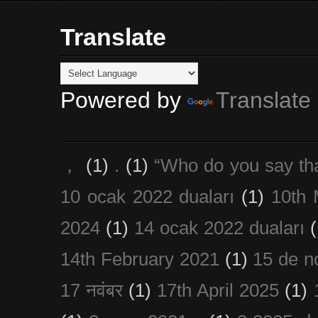
Translate
Powered by
Translate
，
(1)
.
(1)
“Who do you say th
10 ocak 2022 duaları
(1)
10th 
2024
(1)
14 ocak 2022 duaları
(
14th February 2021
(1)
15 de n
17 नवंबर
(1)
17th April 2025
(1)