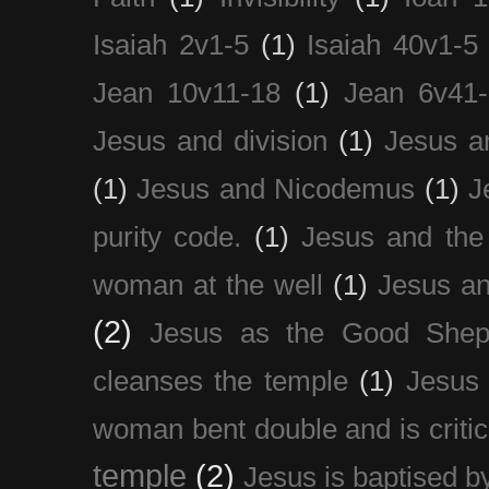
Isaiah 2v1-5
(1)
Isaiah 40v1-5
Jean 10v11-18
(1)
Jean 6v41
Jesus and division
(1)
Jesus a
(1)
Jesus and Nicodemus
(1)
J
purity code.
(1)
Jesus and th
woman at the well
(1)
Jesus an
(2)
Jesus as the Good Shep
cleanses the temple
(1)
Jesus 
woman bent double and is critic
temple
(2)
Jesus is baptised b