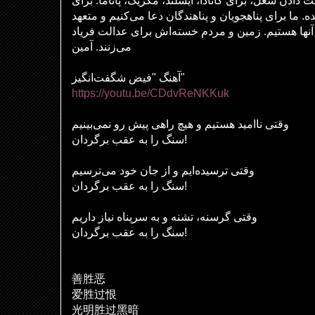
ادن شغل، برای کانادا، ایسلند، مکزیک، پاناما. برای
ه. ما برای پناهجویان و پناهندگان دعا می‌کنیم و متعهد
 آنها هستیم. زمین و مردم خسته‌اش برای عدالت فریاد
می‌زنند. آمین
آهنگ "فیض شگفت‌انگیز"
https://youtu.be/CDdvReNKKuk
وقتی ناامید هستیم و هیچ راهی پیش رو نمی‌بینیم
سنگ را به عقب برگردان!
وقتی ترسیده‌ایم و از جان خود می‌ترسیم
سنگ را به عقب برگردان!
وقتی گرسنه، تشنه و به سرپناه نیاز داریم
سنگ را به عقب برگردان!
善
胜恶
爱胜过
恨
光明
胜过
黑暗