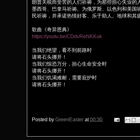
朗普关税而受苦的人
们
祈祷，
为
那些担心失
业
的
墨西哥、巴拿
马
祈祷。
为
俄
罗
斯、以色列和美国
民祈祷，并承
诺热
情好客、
乐
于助人。地球和其
歌曲《奇异恩典》
https://youtu.be/CDdvReNKKuk
当我
们绝
望，看不到前路
时
请
将石
头
挪开！
当我
们
惊恐万分，担心生命安全
时
请
将石
头
挪开！
当我
们饥
渴
难
耐，需要庇
护时
请
将石
头
挪开！
Posted by
GreenEaster
at
00:30