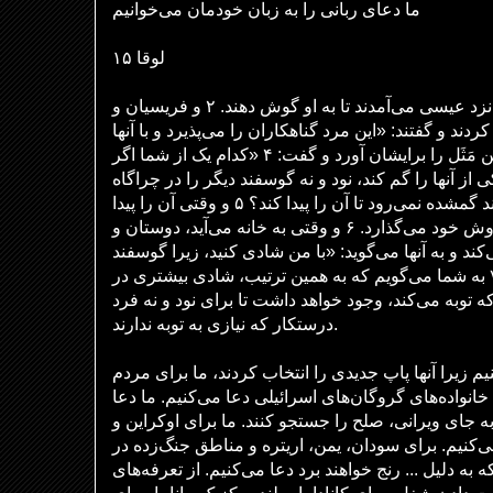
ما دعای ربانی را به زبان خودمان می‌خوانیم
لوقا ۱۵
و همه باجگیران و گناهکاران نزد عیسی می‌آمدند تا به او گوش دهند. ۲ و فریسیان و
ند و گفتند: «این مرد گناهکاران را می‌پذیرد و با آنها
غذا می‌خورد.» ۳ و بنابراین او این مَثَل را برایشان آورد و گفت: ۴ ​​«کدام یک از شما اگر
از آنها را گم کند، نود و نه گوسفند دیگر را در چراگاه
رها نمی‌کند و به دنبال گوسفند گمشده نمی‌رود تا آن را پیدا کند؟ ۵ و وقتی آن را پیدا
کرد، آن را با شادی بر دوش خود می‌گذارد. ۶ و وقتی به خانه می‌آید، دوستان و
ند و به آنها می‌گوید: «با من شادی کنید، زیرا گوسفند
گمشده‌ام را پیدا کرده‌ام!» ۷ به شما می‌گویم که به همین ترتیب، شادی بیشتری در
 توبه می‌کند، وجود خواهد داشت تا برای نود و نه فرد
درستکار که نیازی به توبه ندارند.
نیم زیرا آنها پاپ جدیدی را انتخاب کردند، ما برای مردم
انواده‌های گروگان‌های اسرائیلی دعا می‌کنیم. ما دعا
 جای ویرانی، صلح را جستجو کنند. ما برای اوکراین و
ی‌کنیم. برای سودان، یمن، اریتره و مناطق جنگ‌زده در
 به دلیل ... رنج خواهند برد دعا می‌کنیم. از تعرفه‌های