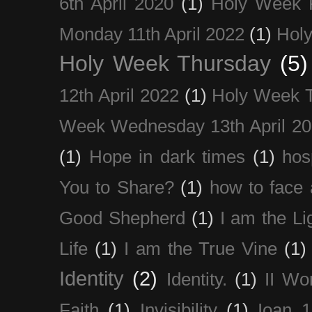
6th April 2020
(1)
Holy Week 
Monday 11th April 2022
(1)
Holy
Holy Week Thursday
(5)
12th April 2022
(1)
Holy Week 
Week Wednesday 13th April 2
(1)
Hope in dark times
(1)
hosp
You to Share?
(1)
how to face 
Good Shepherd
(1)
I am the Li
Life
(1)
I am the True Vine
(1)
Identity
(2)
Identity.
(1)
II Wo
Faith
(1)
Invisibility
(1)
Ioan 1