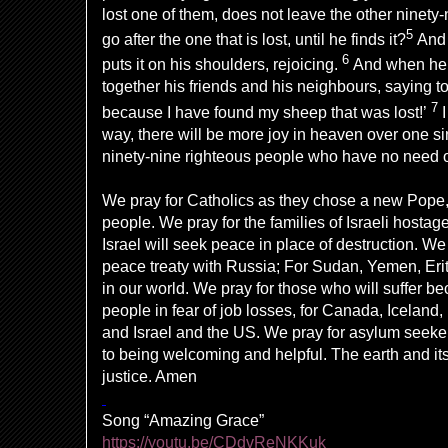
lost one of them, does not leave the
other
ninety-
5
go after the one that is lost, until he finds it?
And 
6
puts it on his shoulders, rejoicing.
And when he 
together his friends and his neighbours, saying t
7
because I have found my sheep that was lost!’
way, there will be
more
joy in heaven over one s
ninety-nine righteous people who have no need 
We pray for Catholics as they chose a new Pope, 
people. We pray for the families of Israeli host
Israel will seek peace in place of destruction. We
peace treaty with Russia; For Sudan, Yemen, Erit
in our world. We pray for those who will suffer be
people in fear of job losses, for Canada, Icelan
and Israel and the US. We pray for asylum seek
to being welcoming and helpful. The earth and its
justice. Amen
Song “Amazing Grace”
https://youtu.be/CDdvReNKKuk