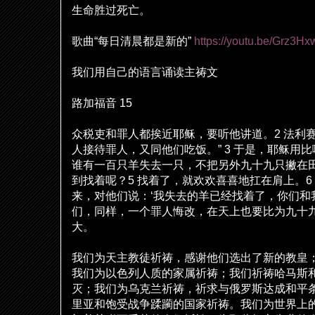
生命
胜过
死亡。
歌曲
“
每日清晨都是新的
”
https://youtu.be/Grz3
我
们
用自己的
语
言
诵读
主祷文
路加福音
15
众税吏和罪人都挨近耶
稣
，要听他
讲
道。
2
法利
人接待罪人，又同他
们
吃
饭
。
” 3
于是，耶
稣
用比
谁
有一百只羊失去一只，不把另外九十九只撇在
到找着呢？
5
找着了，就
欢欢
喜喜地扛在肩上。
6
来，
对
他
们说
：
‘
我失去的羊已
经
找着了，你
们
和
们
，同
样
，一个罪人悔改，在天上也要比
为
九十
大。
我
们为
天主教徒祈祷，感
谢
他
们选
出了新的教皇
我
们为
以色列人
质
的家属祈祷；我
们
祈祷哈
马
斯
灭
；我
们为乌
克
兰
祈祷，祈求与俄
罗
斯达成和平
里
亚
和
饱
受
战
争蹂
躏
的国家祈祷。我
们为
世界上