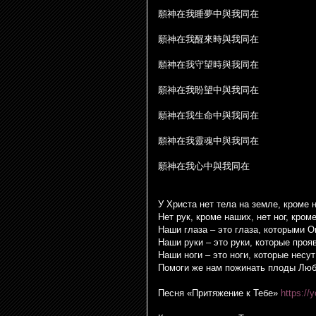
願神在我睡夢中與我同在
願神在我醒來時與我同在
願神在我守望時與我同在
願神在我盼望中與我同在
願神在我生命中與我同在
願神在我靈魂中與我同在
願神在我心中與我同在
У Христа нет тела на земле, кроме 
Нет рук, кроме наших, нет ног, кром
Наши глаза – это глаза, которыми О
Наши руки – это руки, которые проя
Наши ноги – это ноги, которые несут
Помоги же нам пожинать плоды Люб
Песня «Притяжение к Тебе»
https:/