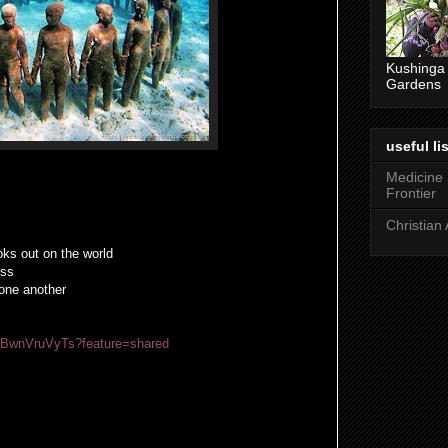
Kushinga
Gardens
useful lis
Medicine
Frontier
Christian 
oks out on the world
ess
p one another
/eBwnVruVyTs?feature=shared