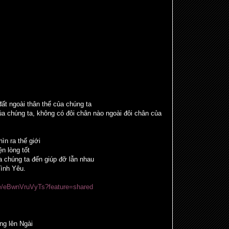
đất ngoài thân thể của chúng ta
ủa chúng ta, không có đôi chân nào ngoài đôi chân của
ìn ra thế giới
ện lòng tốt
a chúng ta đến giúp đỡ lẫn nhau
Tình Yêu.
be/eBwnVruVyTs?feature=shared
ng lên Ngài