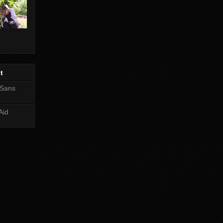
t
 Sans
Aid