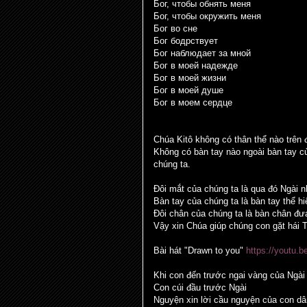
Бог, чтобы обнять меня
Бог, чтобы окружить меня
Бог во сне
Бог бодрствует
Бог наблюдает за мной
Бог в моей надежде
Бог в моей жизни
Бог в моей душе
Бог в моем сердце
Chúa Kitô không có thân thể nào trên 
Không có bàn tay nào ngoài bàn tay c
chúng ta.
Đôi mắt của chúng ta là qua đó Ngài nh
Bàn tay của chúng ta là bàn tay thể hi
Đôi chân của chúng ta là bàn chân đư
Vậy xin Chúa giúp chúng con gặt hái 
Bài hát "Drawn to you"
https://youtu.
Khi con đến trước ngai vàng của Ngài
Con cúi đầu trước Ngài
Nguyện xin lời cầu nguyện của con dâ