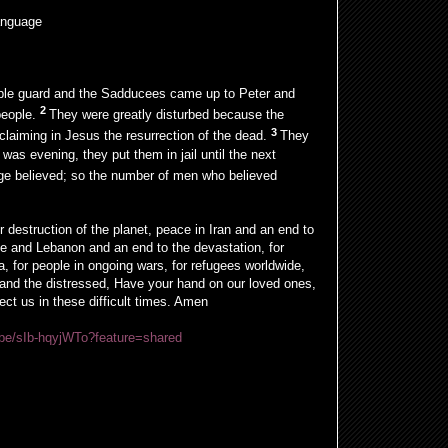
anguage
mple guard and the Sadducees came up to Peter and
2
people.
They were greatly disturbed because the
3
claiming in Jesus the resurrection of the dead.
They
was evening, they put them in jail until the next
e believed; so the number of men who believed
 destruction of the planet, peace in Iran and an end to
ne and Lebanon and an end to the devastation, for
a, for people in ongoing wars, for refugees worldwide,
 and the distressed, Have your hand on our loved ones,
ct us in these difficult times. Amen
.be/sIb-hqyjWTo?feature=shared