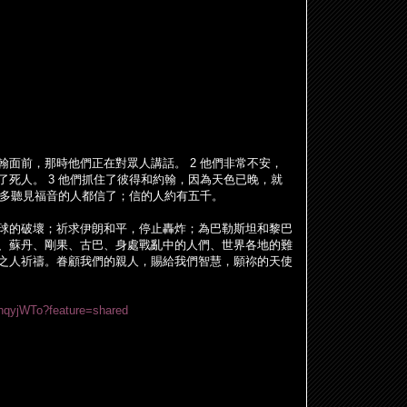
翰面前，那時他們正在對眾人講話。
2
他們非常不安，
了死人。
3
他們抓住了彼得和約翰，因為天色已晚，就
多聽見福音的人都信了；信的人約有五千。
球的破壞；祈求伊朗和平，停止轟炸；為巴勒斯坦和黎巴
、蘇丹、剛果、古巴、身處戰亂中的人們、世界各地的難
之人祈禱。眷顧我們的親人，賜給我們智慧，願祢的天使
b-hqyjWTo?feature=shared