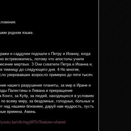
словения.
шем родном языке.
ражи и саддукеи подошли к Петру и Иоанну, когда
ьно встревожились, потому что апостолы учили
ресение мертвых. 3 Они схватили Петра и Иоанна и,
 в темницу до следующего дня. 4 Но многие,
сло уверовавших возросло примерно до пяти тысяч.
ие нашего разрушения планеты, за мир в Иране и
роды Палестины и Ливана и прекращение
за Конго, за Кубу, за людей, находящихся в условиях
по всему миру, за бездомных, голодных, больных и
т над нашими близкими, даруй нам мудрость, пусть
дные времена. Аминь
//youtu.be/sIb-hqyjWTo?feature=shared