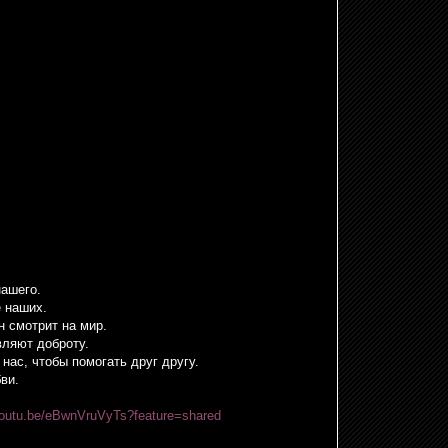
нашего.
е наших.
н смотрит на мир.
вляют доброту.
 нас, чтобы помогать друг другу.
ви.
/youtu.be/eBwnVruVyTs?feature=shared