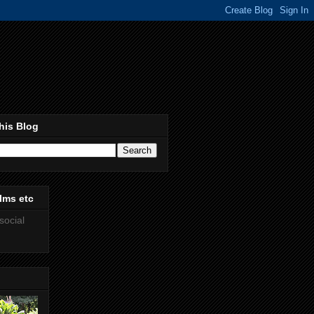
his Blog
lms etc
social