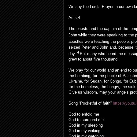
We say the Lord’s Prayer in our own l
Acts 4
The priests and the captain of the te
John while they were speaking to the 
apostles were teaching the people, pro
seized Peter and John and, because it 
4
day.
But many who heard the messag
grew to about five thousand.
We pray for our world and an end to our
the bombing, for the people of Palesti
Ukraine, for Sudan, for Congo, for Cub
for the homeless, the hungry, the sick
Give us wisdom, may your angels prote
Song “Pocketful of faith”
https://youtu
God to enfold me
God to surround me
God in my sleeping
God in my waking
God in my watching