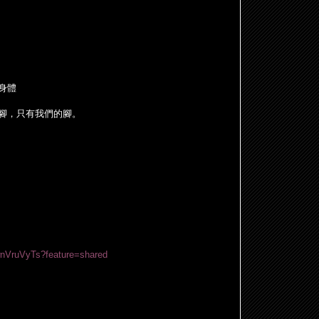
身體
腳
，只有我們的
腳
。
wnVruVyTs?feature=shared