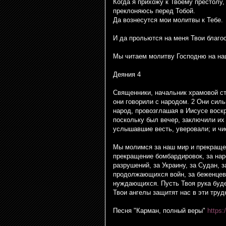
Когда я прихожу к Твоему престолу,
преклоняюсь перед Тобой.
Да вознесутся мои молитвы к Тебе.
И да прольются на меня Твои благо
Мы читаем молитву Господню на на
Деяния 4
Священники, начальник храмовой ст
они говорили с народом. 2 Они сил
народ, провозглашая в Иисусе воск
поскольку был вечер, заключили их
услышавшие весть, уверовали; и чи
Мы молимся за наш мир и прекращен
прекращение бомбардировок, за на
разрушений, за Украину, за Судан, 
продолжающихся войн, за беженцев 
нуждающихся. Пусть Твоя рука буде
Твои ангелы защитят нас в эти тру
Песня "Карман, полный веры"
https: