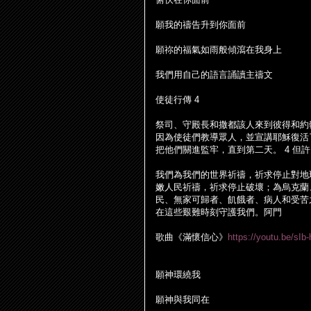
願我的禱告升到你面前
願祢的福氣如雨般傾瀉在我身上
我們用自己的語言誦讀主禱文
使徒行傳
4
祭司、守殿長和撒都該人來到彼得和約
因為使徒們教導眾人，並宣講耶穌復活
把他們關進監牢，直到第二天。
4
但許
我們為我們的世界祈禱，祈求停止對地
嫩人民祈禱，祈求停止破壞；為烏克蘭
民、無家可歸者、飢餓者、病人和受苦
在這些艱難時刻守護我們。阿門
歌曲《滿懷信心》
https://youtu.be/sI
願神環繞我
願神與我同在