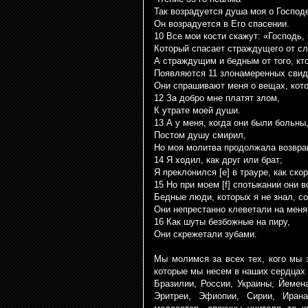
Так возрадуется душа моя о Господ
Он возрадуется в Его спасении.
10 Все мои кости скажут: «Господь,
Который спасает страждущего от сл
А страждущим и бедным от того, кто
Появляются 11 злонамеренных свид
Они спрашивают меня о вещах, кото
12 За добро мне платят злом,
К утрате моей души.
13 А у меня, когда они были больн
Постом душу смирил,
Но моя молитва продолжала возвра
14 Я ходил, как друг или брат;
Я преклонился [е] в трауре, как ско
15 Но при моем [f] спотыкании они 
Бедные люди, которых я не знал, с
Они непрестанно клеветали на меня
16 Как шуты безбожные на пиру,
Они скрежетали зубами.
Мы молимся за всех тех, кого мы 
которые мы несем в наших сердцах 
Бразилии, России, Украины, Йемен
Эритреи, Эфиопии, Сирии, Иран