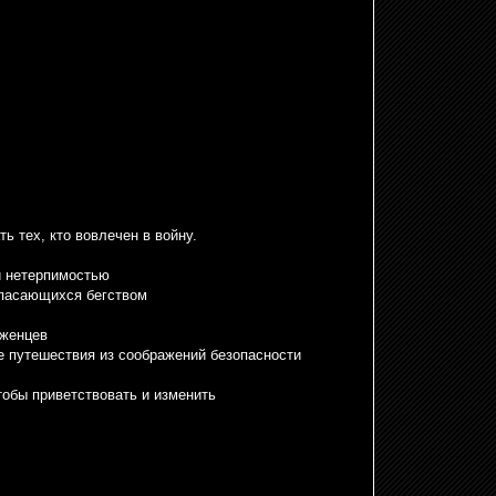
ь тех, кто вовлечен в войну.
 и нетерпимостью
спасающихся бегством
еженцев
ые путешествия из соображений безопасности
тобы приветствовать и изменить