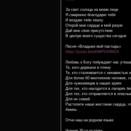
За свет солнца на моем лице
Я смиренно благодарю тебя
И воздаю тебе хвалу
Открой мое сердце и мой разум
Дай мне свое присутствие
В центре моего существа сегодня
Песня «Владыки мой пастырь»
https://youtu.be/pN4tPkX0MG0
Любовь к Богу побуждает нас утешат
Те, кого держали в плену
Те, кто сталкивается с ненавистью
Для более 60 миллионов человек, 
Для чужеземцев в наших краях
Для тех, кто находится в лагерях б
Для тех, кто отправляется в опасн
Для их семей
Растопите наши жестокие сердца, ч
Аминь
Отче наш на родном языке
Чтение 35-го псалма