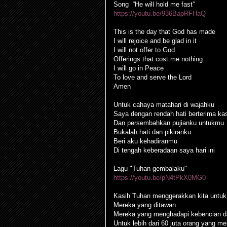
Song “He will hold me fast”
https://youtu.be/936BapRFHaQ
This is the day that God has made
I will rejoice and be glad in it
I will not offer to God
Offerings that cost me nothing
I will go in Peace
To love and serve the Lord
Amen
Untuk cahaya matahari di wajahku
Saya dengan rendah hati berterima ka
Dan persembahkan pujianku untukmu
Bukalah hati dan pikiranku
Beri aku kehadiranmu
Di tengah keberadaan saya hari ini
Lagu "Tuhan gembalaku"
https://youtu.be/pN4tPkX0MG0
Kasih Tuhan menggerakkan kita untuk
Mereka yang ditawan
Mereka yang menghadapi kebencian da
Untuk lebih dari 60 juta orang yang me