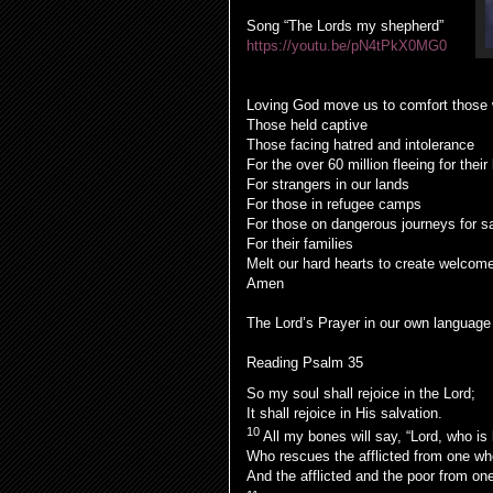
Song “The Lords my shepherd”
https://youtu.be/pN4tPkX0MG0
Loving God move us to comfort those 
Those held captive
Those facing hatred and intolerance
For the over 60 million fleeing for their 
For strangers in our lands
For those in refugee camps
For those on dangerous journeys for s
For their families
Melt our hard hearts to create welco
Amen
The Lord’s Prayer in our own language
Reading Psalm 35
So my soul shall
rejoice in the
Lord
;
It shall
rejoice in His salvation.
10
All my
bones will say, “
Lord
,
who is 
Who rescues the afflicted from one
who
And
the afflicted and the poor from o