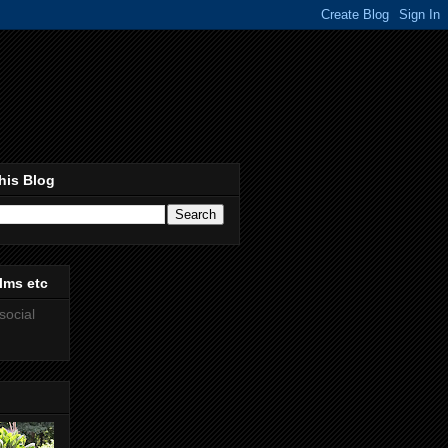
his Blog
lms etc
social