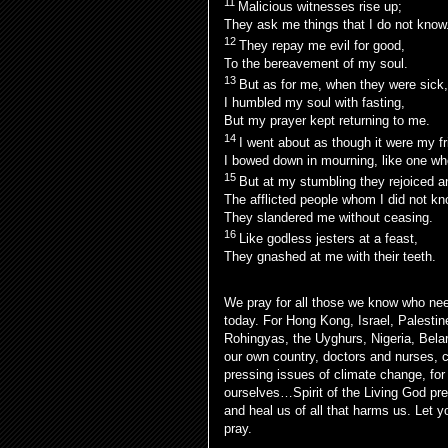
11
Malicious witnesses rise up;
They ask me things that I do not know
12
They
repay me evil for good,
To
the bereavement of my soul.
13
But as for me,
when they were sick
I
humbled my soul with fasting,
But my
prayer kept returning to
me.
14
I went about as though it were my fr
I
bowed down
in mourning, like one w
15
But
at my
stumbling they rejoiced 
The
afflicted people whom I did not k
They
slandered me without ceasing.
16
Like godless jesters at a feast,
They
gnashed at me with their teeth.
We pray for all those we know who nee
today. For Hong Kong, Israel, Palestin
Rohingyas, the Uyghurs, Nigeria, Belaru
our own country, doctors and nurses, c
pressing issues of climate change, for
ourselves…Spirit of the Living God pre
and heal us of all that harms us. Let 
pray.