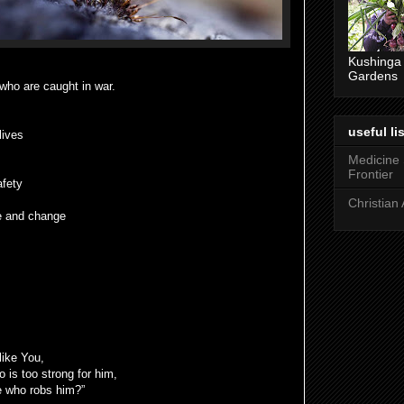
Kushinga
Gardens
who are caught in war.
useful lis
lives
Medicine
Frontier
afety
Christian 
me and change
like You,
 is too strong for him,
ne who robs him?”