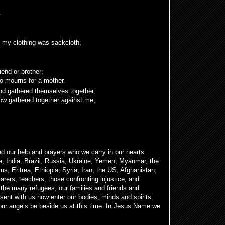
.
, my
clothing was sackcloth;
iend or brother;
ho mourns for a mother.
and gathered themselves together;
now gathered together against me,
d our help and prayers who we carry in our hearts
e, India, Brazil, Russia, Ukraine, Yemen, Myanmar, the
s, Eritrea, Ethiopia, Syria, Iran, the US, Afghanistan,
arers, teachers, those confronting injustice, and
 the many refugees, our families and friends and
sent with us now enter our bodies, minds and spirits
your angels be beside us at this time. In Jesus Name we