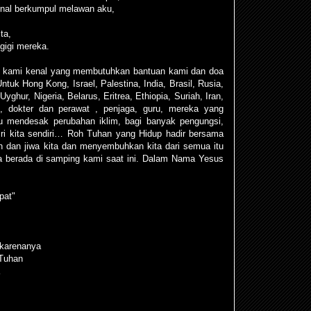
enal berkumpul melawan aku,
ta,
gigi mereka.
 kami kenal yang membutuhkan bantuan kami dan doa
Untuk Hong Kong, Israel, Palestina, India, Brasil, Rusia,
hur, Nigeria, Belarus, Eritrea, Ethiopia, Suriah, Iran,
ri, dokter dan perawat , penjaga, guru, mereka yang
su mendesak perubahan iklim, bagi banyak pengungsi,
iri kita sendiri… Roh Tuhan yang Hidup hadir bersama
n dan jiwa kita dan menyembuhkan kita dari semua itu
da berada di samping kami saat ini. Dalam Nama Yesus
pat"
 karenanya
 Tuhan