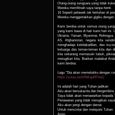
Orang-orang sengsara yang tidak kuk
Mereka memfitnah saya tanpa henti.
16 Seperti pelawak tak bertuhan di pes
Mereka menggertakkan gigiku dengan 
Kami berdoa untuk semua orang yang
yang kami bawa di hati kami hari ini. 
Ukraina, Yaman, Myanmar, Rohingya, Uyg
AS, Afghanistan, negara kita sendi
menghadapi ketidakadilan, dan isu-i
keluarga dan teman-teman kita dan d
kita sekarang memasuki tubuh, pikira
merugikan kita. Biarkan malaikat An
kami berdoa.
Lagu "Dia akan memelukku dengan ce
https://youtu.be/936BapRFHaQ
Ini adalah hari yang Tuhan jadikan
Aku akan bersukacita dan bergembira
Saya tidak akan menawarkan kepada
Penawaran yang tidak merugikan saya
Aku akan pergi dengan damai
Untuk mencintai dan melayani Tuhan
Amin