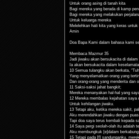
Untuk orang asing di tanah kita
Bagi mereka yang berada di kamp pen
Bagi mereka yang melakukan perjalan
Untuk keluarga mereka
Melelehkan hati kita yang keras untu
Amin
Doa Bapa Kami dalam bahasa kami se
Membaca Mazmur 35
Jadi jiwaku akan bersukacita di dalam
Ia akan bersukacita dalam keselamat
10 Semua tulangku akan berkata, “Tuh
Yang menyelamatkan orang yang tertind
Dan orang-orang yang menderita dan 
11 Saksi-saksi jahat bangkit;
Mereka menanyakan hal-hal yang saya 
12 Mereka membalas kejahatan saya 
Untuk kehilangan jiwaku.
13 Tetapi aku, ketika mereka sakit, p
Aku merendahkan jiwaku dengan puas
Tapi doa saya terus kembali kepada s
14 Saya pergi seolah-olah itu adalah t
Aku membungkuk [e]dalam berkabung, 
15 Tetapi pada [f] sandunganku, mere