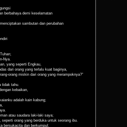
gungsi
an berbahaya demi keselamatan
k menciptakan sambutan dan perubahan
ndiri
 Tuhan;
an-Nya.
an, yang seperti Engkau,
as dari orang yang terlalu kuat baginya,
orang-orang miskin dari orang yang merampoknya?”
tidak tahu.
dengan kebaikan,
akaianku adalah kain kabung;
a,
aya.
eman atau saudara laki-laki saya;
seperti orang yang berduka untuk seorang ibu.
ka bersukacita dan berkumpul;