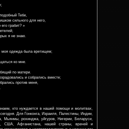
е;
 подобный Тебе,
ишком сильного для него,
 его грабит? »
етелей;
рых я не знаю.
ы, моя одежда была вретищем;
щаться ко мне.
рбящий по матери.
возрадовались и собрались вместе;
обрались против меня,
.
знаем, кто нуждается в нашей помощи и молитвах,
сегодня. Для Гонконга, Израиля, Палестины, Индии,
а, Мьянмы, рохинджа, уйгуров, Нигерии, Беларуси,
а, США, Афганистана, нашей страны, врачей и