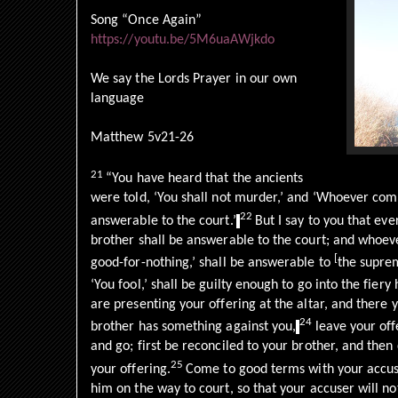
Song “Once Again”
https://youtu.be/5M6uaAWjkdo
We say the Lords Prayer in our own
language
Matthew 5v21-26
21
“You have heard that the ancients
were told, ‘You shall not murder,’ and ‘Whoever co
22
answerable to the court.’
But I say to you that ev
brother shall be answerable to the court; and whoeve
[
good-for-nothing,’ shall be answerable to
the supre
‘You fool,’ shall be guilty enough to go into the fiery 
are presenting your offering at the altar, and ther
24
brother has something against you,
leave your off
and go; first be reconciled to your brother, and the
25
your offering.
Come to good terms with your accuse
him on the way to court, so that your accuser will no