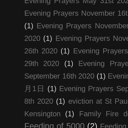
Evening Prayers May 31st 20
Evening Prayers November 16t
(1)
Evening Prayers November
2020
(1)
Evening Prayers Nov
26th 2020
(1)
Evening Prayer
29th 2020
(1)
Evening Pray
September 16th 2020
(1)
Even
月1日
(1)
Evening Prayers Se
8th 2020
(1)
eviction at St Pau
Kensington
(1)
Family Fire d
Feeding of 5000
(2)
Feeding 