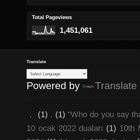
Total Pageviews
1,451,061
Translate
Powered by
Translate
，
(1)
.
(1)
“Who do you say th
10 ocak 2022 duaları
(1)
10th 