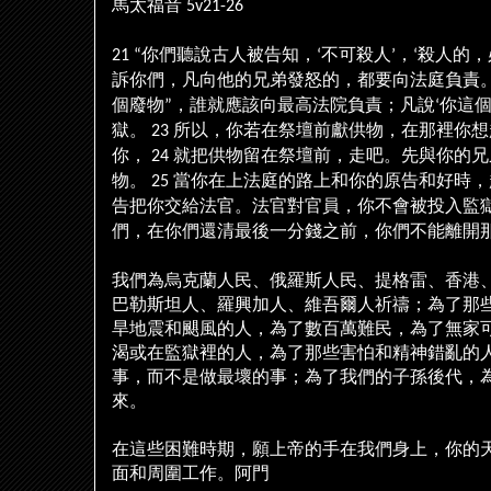
馬太福音
5v21-26
你們聽
古人被告知，
不可殺人
，
殺人的，
21 “
說
‘
’
‘
訴你們，凡向他的兄弟發怒的，都要向法庭負責
個廢物
，誰就應該向最高法院負責；凡
你這
”
說
‘
獄。
所以，你若在祭壇前獻供物，在那裡你想
23
你，
就把供物留在祭壇前，走吧。先與你的兄
24
物。
當你在上法庭的路上和你的原告和好時，
25
告把你交給法官。法官對官員，你不會被投入監
們，在你們還清最後一分錢之前，你們不能離開
我們為烏克蘭人民、俄羅斯人民、提格雷、香港
巴勒斯坦人、羅興加人、維吾爾人祈禱；為了那
旱地震和颶風的人，為了數百萬難民，為了無家
渴或在監獄裡的人，為了那些害怕和精神錯亂的
事，而不是做最壞的事；為了我們的子孫後代，
來。
在這些困難時期，願上帝的手在我們身上，你的
面和周圍工作。阿門