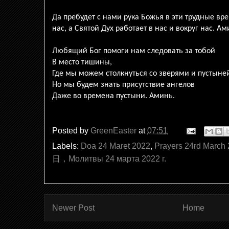
Да пребудет с нами рука Божья в эти трудные вр
нас, а Святой Дух работает в нас и вокруг нас. А
Любящий Бог помоги нам следовать за тобой
В место тишины,
Где мы можем столкнуться со зверями и пустыне
Но мы будем знать присутствие ангелов
Даже во времена пустыни. Аминь.
Posted by
GreenEaster
at
07:51
Labels:
Doa 24 Maret 2022
,
Prayers 24rd March
日，Молитвы 24 марта 2022 г.
Newer Post
Home