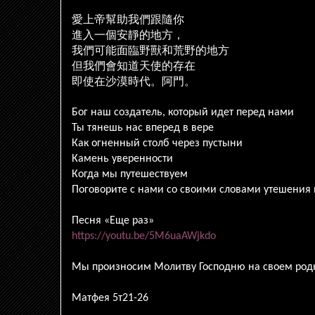
愛上帝幫助我們跟隨你
進入一個安靜的地方，
我們可能面臨野獸和荒野的地方
但我們會知道天使的存在
即使在沙漠時代。阿門。
Бог наш создатель, который идет перед нами
Ты тянешь нас вперед в вере
Как огненный столб через пустыни
Камень уверенности
Когда мы путешествуем
Поговорите с нами со своими словами утешения 
Песня «Еще раз»
https://youtu.be/5M6uaAWjkdo
Мы произносим Молитву Господню на своем род
Матфея 5т21-26