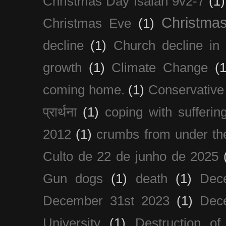
Christmas Day Isaiah 9v2-7
(1)
Christma
Christmas Eve
(1)
decline
(1)
Church decline in 
growth
(1)
Climate Change
(1
coming home.
(1)
Conservative
प्रार्थना
(1)
coping with sufferin
2012
(1)
crumbs from under the
Culto de 22 de junho de 2025
Gun dogs
(1)
death
(1)
Dec
December 31st 2023
(1)
Dec
University
(1)
Destruction of