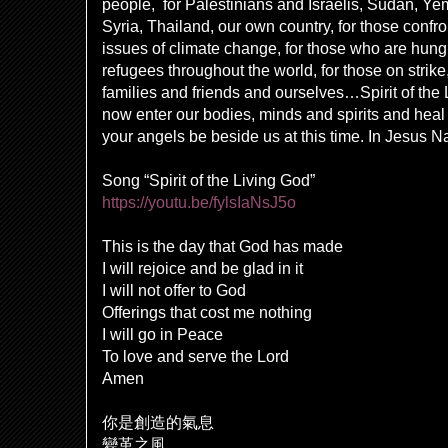
people, for Palestinians and Israelis, Sudan, Y
Syria, Thailand, our own country, for those confro
issues of climate change, for those who are hungr
refugees throughout the world, for those on strike
families and friends and ourselves…Spirit of the
now enter our bodies, minds and spirits and heal u
your angels be beside us at this time. In Jesus 
Song “Spirit of the Living God”
https://youtu.be/fylsIaNsJ5o
This is the day that God has made
I will rejoice and be glad in it
I will not offer to God
Offerings that cost me nothing
I will go in Peace
To love and serve the Lord
Amen
你是創造的氣息
變革之風