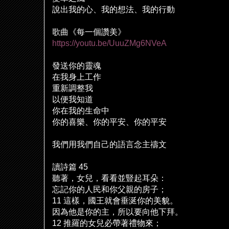
說
出我的心、我的想法、我的行動
歌曲《每一個讚美》
https://youtu.be/UuuZMg6NVeA
發送你的靈魂
在我身上工作
重新調整我
以便我知道
你在我的生命中
你的喜樂、你的平安、你的平安
我們用我們自己的語言念主禱文
讀詩篇
45
聽著，女兒，看看並豎起耳
朵
：
忘記你的人民和你父親的房子；
11
這樣，國王就會垂涎你的美貌。
因為他是你的主，所以要向他下拜。
12
推羅的女兒必帶著禮物來；