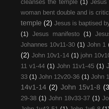
cleanses the temple
(1)
Jesus 
woman bent double and is critic
temple
(2)
Jesus is baptised b
(1)
Jesus manifesto
(1)
Jesu
Johannes 10v11-30
(1)
John 1
(2)
John 10v1-14
(1)
john 10v1
11 v1-44
(1)
John 11v1-45
(1)
33
(1)
John 12v20-36
(1)
John 
14v1-14
(2)
John 15v1-8
(3
29-38
(1)
John 18v33-37
(1)
Jo
John 1v43-51
(1)
John 1v6-8
(1