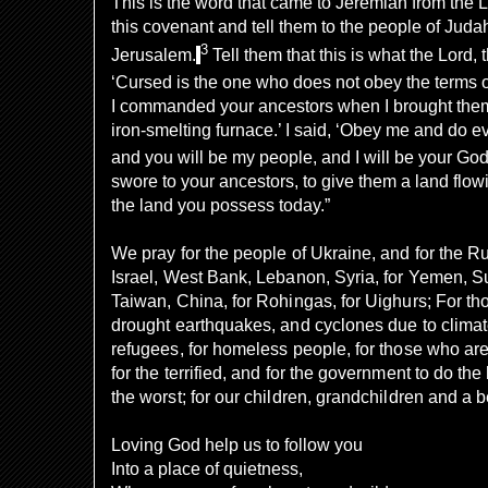
This is the word that came to Jeremiah from the L
this covenant and tell them to the people of Juda
3
Jerusalem.
Tell them that this is what the Lord, 
‘Cursed is the one who does not obey the terms 
I commanded your ancestors when I brought them 
iron-smelting furnace.’ I said, ‘Obey me and do 
and you will be my people, and I will be your God
swore to your ancestors, to give them a land flo
the land you possess today.”
We pray for the people of Ukraine, and for the R
Israel, West Bank, Lebanon, Syria, for Yemen, S
Taiwan, China, for Rohingas, for Uighurs; For tho
drought earthquakes, and cyclones due to climate
refugees, for homeless people, for those who are h
for the terrified, and for the government to do the
the worst; for our children, grandchildren and a be
Loving God help us to follow you
Into a place of quietness,