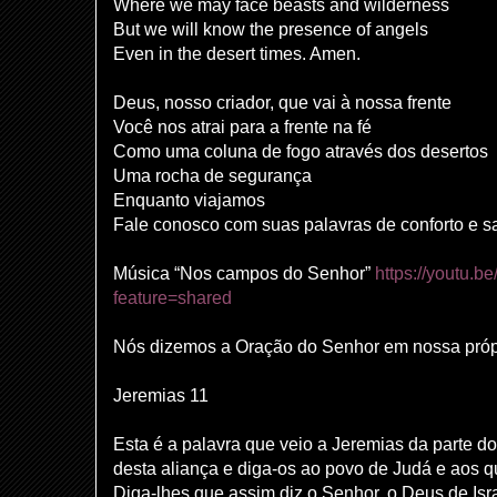
Where we may face beasts and wilderness
But we will know the presence of angels
Even in the desert times. Amen.
Deus, nosso criador, que vai à nossa frente
Você nos atrai para a frente na fé
Como uma coluna de fogo através dos desertos
Uma rocha de segurança
Enquanto viajamos
Fale conosco com suas palavras de conforto e s
Música “Nos campos do Senhor”
https://youtu.b
feature=shared
Nós dizemos a Oração do Senhor em nossa própr
Jeremias 11
Esta é a palavra que veio a Jeremias da parte d
desta aliança e diga-os ao povo de Judá e aos 
Diga-lhes que assim diz o Senhor, o Deus de Isra