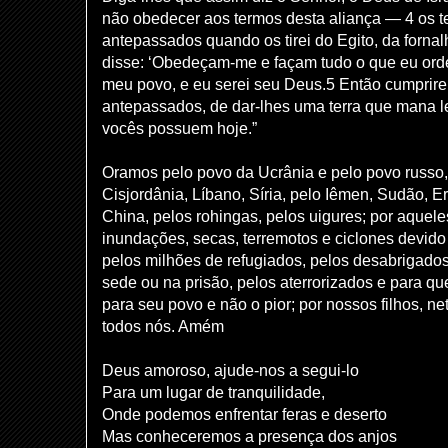
não obedecer aos termos desta aliança — 4 os t
antepassados ​​quando os tirei do Egito, da fornal
disse: ‘Obedeçam-me e façam tudo o que eu ord
meu povo, e eu serei seu Deus.5 Então cumprirei
antepassados, de dar-lhes uma terra que mana le
vocês possuem hoje.”
Oramos pelo povo da Ucrânia e pelo povo russo, 
Cisjordânia, Líbano, Síria, pelo Iêmen, Sudão, E
China, pelos rohingas, pelos uigures; por aquel
inundações, secas, terremotos e ciclones devido
pelos milhões de refugiados, pelos desabrigado
sede ou na prisão, pelos aterrorizados e para qu
para seu povo e não o pior; por nossos filhos, ne
todos nós. Amém
Deus amoroso, ajude-nos a segui-lo
Para um lugar de tranquilidade,
Onde podemos enfrentar feras e deserto
Mas conheceremos a presença dos anjos