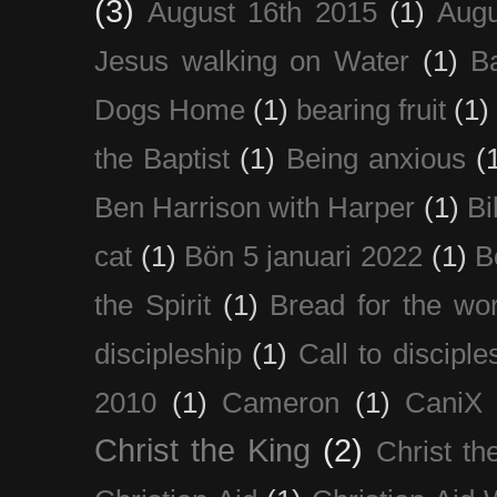
(3)
August 16th 2015
(1)
Augu
Jesus walking on Water
(1)
B
Dogs Home
(1)
bearing fruit
(1)
the Baptist
(1)
Being anxious
(
Ben Harrison with Harper
(1)
Bi
cat
(1)
Bön 5 januari 2022
(1)
B
the Spirit
(1)
Bread for the wor
discipleship
(1)
Call to disciple
2010
(1)
Cameron
(1)
CaniX
Christ the King
(2)
Christ t