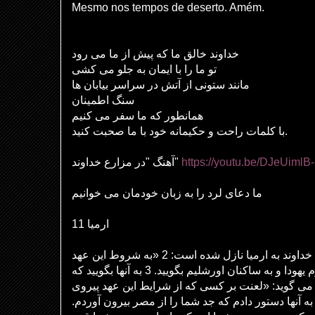
Mesmo nos tempos de deserto. Amém.
خداوند خالق ما که پیش از ما می رود
تو ما را با ایمان به جلو می کشی
مانند ستونی از آتش در سراسر بیابان ها
سنگ اطمینان
همانطور که ما سفر می کنیم
با کلمات راحت و حکیمانه خود با ما صحبت کنید.
آهنگ "در مزارع خداوند"
https://youtu.be/DJeUimlB
ما دعای لرد را به زبان خودمان می خوانیم
ارمیا 11
این کلمه ای است که از جانب خداوند به ارمیا نازل شده است: 2 «به شروط این عهد
گوش فرا دهید و آنها را به قوم یهودا و به ساکنان اورشلیم بگویید. 3 به آنها بگویید که
 می گوید: «لعنت بر کسی که از شرایط این عهد پیروی
ه من به آنها دستور دادم که جد شما را از مصر بیرون آوردم