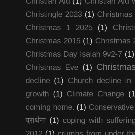
Christian Aid
(1)
Christian Aid
Christingle 2023
(1)
Christmas
Christmas 1 2025
(1)
Chris
Christmas 2015
(1)
Christmas 
Christmas Day Isaiah 9v2-7
(1)
Christma
Christmas Eve
(1)
decline
(1)
Church decline in 
growth
(1)
Climate Change
(1
coming home.
(1)
Conservative
प्रार्थना
(1)
coping with sufferin
2012
(1)
crumbs from under the