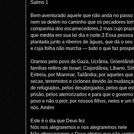
Salmo 1
Bem-aventurado aquele que não anda no passo 
nem se detém no caminho que os pecadores to
companhia dos escarnecedores,2 mas cujo prazer
que medita em sua lei dia e noite.3 Essa pesso
plantada junto a ribeiros de águas, que dá o seu 
e cuja folha não murcha — tudo o que faz prospe
Oramos pelo povo de Gaza, Ucrânia, Groenlândia
famílias reféns de Israel, Cisjordânia, Líbano, Sí
Eritreia, por Mianmar, Tailândia; por aqueles q
secas, terremotos e ciclones devido às mudanças
de refugiados, pelos desabrigados, pelos que e
prisão, pelos aterrorizados e para que o governo
povo e não o pior; por nossos filhos, netos e um 
nós. Amém
Este é o dia que Deus fez
Nós nos alegraremos e nos alegraremos nele
Não ofereceremos a Deus ofertas que não cont