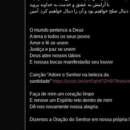
با آرامش به عشق و خدمت به خداوند بروید
 دنبال صلح خواهیم بود و آن را دنبال خواهیم کرد. آمین
O mundo pertence a Deus
A terra e todos os seus povos
Amor e fé se unem
Justiça e paz se unem
Deus abre nossos lábios
E nossas bocas manifestarão seu louvor
Canção “Adore o Senhor na beleza da
santidade”
https://youtu.be/ym5qhrPZH9I?featur
Faça de mim um coração limpo
E renove um Espírito reto dentro de mim
Dê-nos novamente nossa alegria
Dizemos a Oração do Senhor em nossa própria 