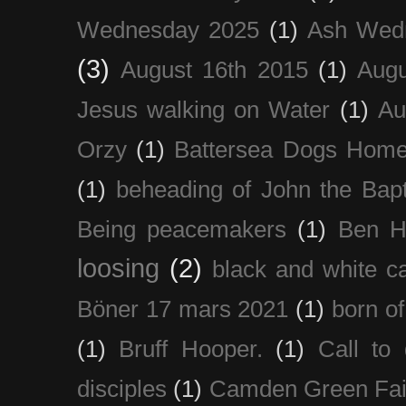
Wednesday 2025
(1)
Ash Wed
(3)
August 16th 2015
(1)
Augu
Jesus walking on Water
(1)
Au
Orzy
(1)
Battersea Dogs Hom
(1)
beheading of John the Bapt
Being peacemakers
(1)
Ben H
loosing
(2)
black and white c
Böner 17 mars 2021
(1)
born of
(1)
Bruff Hooper.
(1)
Call to 
disciples
(1)
Camden Green Fai