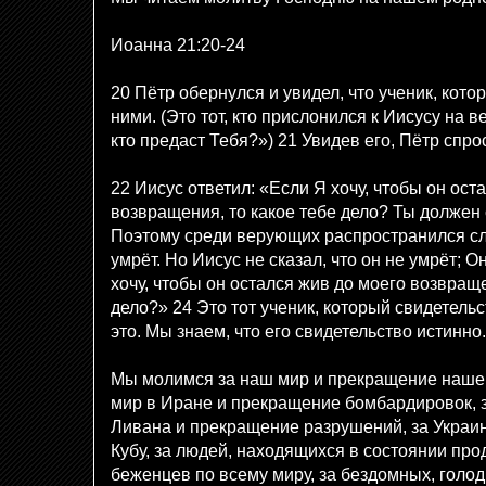
Иоанна 21:20-24
20 Пётр обернулся и увидел, что ученик, кото
ними. (Это тот, кто прислонился к Иисусу на в
кто предаст Тебя?») 21 Увидев его, Пётр спро
22 Иисус ответил: «Если Я хочу, чтобы он ост
возвращения, то какое тебе дело? Ты должен 
Поэтому среди верующих распространился слу
умрёт. Но Иисус не сказал, что он не умрёт; О
хочу, чтобы он остался жив до моего возвраще
дело?» 24 Это тот ученик, который свидетельс
это. Мы знаем, что его свидетельство истинно.
Мы молимся за наш мир и прекращение нашег
мир в Иране и прекращение бомбардировок, 
Ливана и прекращение разрушений, за Украину,
Кубу, за людей, находящихся в состоянии пр
беженцев по всему миру, за бездомных, голо