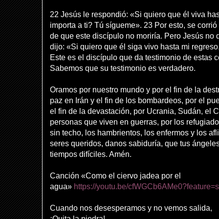
22 Jesús le respondió: «Si quiero que él viva ha
importa a ti? Tú sígueme». 23 Por esto, se corrió
de que este discípulo no moriría. Pero Jesús no d
dijo: «Si quiero que él siga vivo hasta mi regreso
Este es el discípulo que da testimonio de estas c
Sabemos que su testimonio es verdadero.
Oramos por nuestro mundo y por el fin de la destr
paz en Irán y el fin de los bombardeos, por el pu
el fin de la devastación, por Ucrania, Sudán, el 
personas que viven en guerras, por los refugiado
sin techo, los hambrientos, los enfermos y los af
seres queridos, danos sabiduría, que tus ángeles
tiempos difíciles. Amén.
Canción «Como el ciervo jadea por el
agua»
https://youtu.be/cfWGCb6AMe0?feature=
Cuando nos desesperamos y no vemos salida,
¡Quita la piedra!