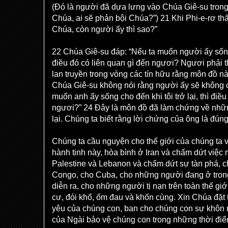
(Đó là người đã dựa lưng vào Chúa Giê-su trong 
Chúa, ai sẽ phản bội Chúa?”) 21 Khi Phi-e-rơ thấ
Chúa, còn người ấy thì sao?”
22 Chúa Giê-su đáp: “Nếu ta muốn người ấy sống c
điều đó có liên quan gì đến ngươi? Ngươi phải the
lan truyền trong vòng các tín hữu rằng môn đồ 
Chúa Giê-su không nói rằng người ấy sẽ không ch
muốn anh ấy sống cho đến khi tôi trở lại, thì điề
ngươi?” 24 Đây là môn đồ đã làm chứng về nhữn
lại. Chúng ta biết rằng lời chứng của ông là đúng
Chúng ta cầu nguyện cho thế giới của chúng ta 
hành tinh này, hòa bình ở Iran và chấm dứt việ
Palestine và Lebanon và chấm dứt sự tàn phá, c
Congo, cho Cuba, cho những người đang ở trong
diễn ra, cho những người tị nạn trên toàn thế gi
cư, đói khổ, ốm đau và khốn cùng. Xin Chúa đặt
yêu của chúng con, ban cho chúng con sự khôn n
của Ngài bảo vệ chúng con trong những thời đi