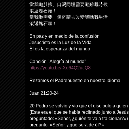
當我
哋
肚餓、口渴同埋需要避難嘅時候
滾返塊石頭！
當我
哋
需要一個奇蹟去改變我
哋
嘅生活
滾返塊石頭！
En paz y en medio de la confusión
Jesucristo es la Luz de la Vida
Él es la esperanza del mundo
Canción "Alegría al mundo"
https://youtu.be/-Xo64Q2ucQ8
Rezamos el Padrenuestro en nuestro idioma
Juan 21:20-24
20 Pedro se volvió y vio que el discípulo a quie
(Este era el que se había reclinado junto a Jesús
preguntado: «Señor, ¿quién te va a traicionar?»)
preguntó: «Señor, ¿qué será de él?»