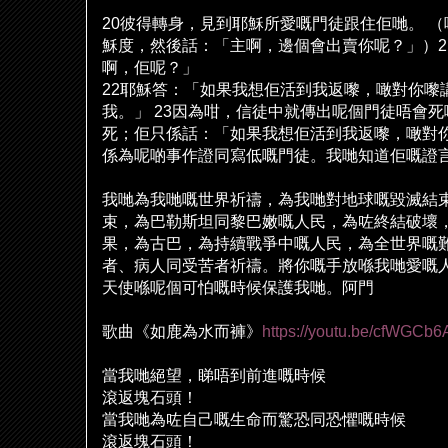
20
彼得轉身，見到耶穌所愛嘅門徒跟住
佢哋
。
（
穌度，然後話：「主啊，邊個會出賣你呢？」）
2
啊，
佢
呢？」
22
耶穌答：「如果我想
佢
活到我返嚟，噉對你嚟
我。」
23
因為咁，信徒中就傳出呢個門徒唔會死
死；
佢
只係話：「如果我想
佢
活到我返嚟，噉對
係為呢
啲
事作證同寫低嘅門徒。我
哋
知道
佢
嘅證
我
哋
為我
哋
嘅世界祈禱，為我
哋
對地球嘅毀滅結
束，為巴勒斯坦同黎巴嫩嘅人民，為
咗
終結破壞
果，為古巴，為持續戰爭中嘅人民，為全世界嘅
者、病人同受苦者祈禱。將你嘅手放
喺
我
哋
愛嘅
天使
喺
呢個可怕嘅時候保護我
哋
。阿門
歌曲《如鹿為水而褲》
https://youtu.be/cfWGCb
當我
哋
絕
望，睇唔到前進嘅時候
滾返塊石頭！
當我
哋
為
咗
自己嘅生命而驚恐同恐懼嘅時候
滾返塊石頭！