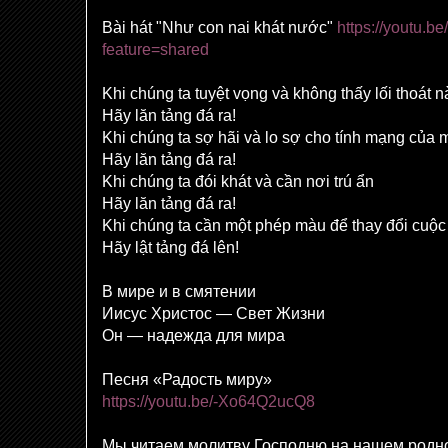
Bài hát "Như con nai khát nước"
https://youtu
feature=shared
Khi chúng ta tuyệt vọng và không thấy lối thoát 
Hãy lăn tảng đá ra!
Khi chúng ta sợ hãi và lo sợ cho tính mạng của 
Hãy lăn tảng đá ra!
Khi chúng ta đói khát và cần nơi trú ẩn
Hãy lăn tảng đá ra!
Khi chúng ta cần một phép màu để thay đổi cuộc
Hãy lật tảng đá lên!
В мире и в смятении
Иисус Христос — Свет Жизни
Он — надежда для мира
Песня «Радость миру»
https://youtu.be/-Xo64Q2ucQ8
Мы читаем молитву Господню на нашем родн