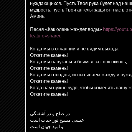
нуждающихся. Пусть Твоя рука будет над наш
мудрость, пусть Твои ангелы защитят нас в э
Аминь.
Песня «Как олень жаждет воды»
https://yout
feature=shared
Когда мы в отчаянии и не видим выхода,
Откатите камень!
Когда мы напуганы и боимся за свою жизнь,
Откатите камень!
Когда мы голодны, испытываем жажду и нужд
Откатите камень!
Когда нам нужно чудо, чтобы изменить нашу ж
Откатите камень!
در صلح و در آشفتگی
عیسی مسیح نور حیات است
او امید جهان است