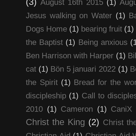
(3)
August 16th 2015
(1)
Augu
Jesus walking on Water
(1)
B
Dogs Home
(1)
bearing fruit
(1)
the Baptist
(1)
Being anxious
(
Ben Harrison with Harper
(1)
Bi
cat
(1)
Bön 5 januari 2022
(1)
B
the Spirit
(1)
Bread for the wor
discipleship
(1)
Call to disciple
2010
(1)
Cameron
(1)
CaniX
Christ the King
(2)
Christ t
Christian Aid
(1)
Christian Aid