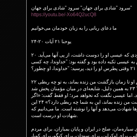
سرود "شادی برای جهان" سرود "شادی برای جهان"
https://youtu.be/-Xo64Q2ucQ8
ما دعای ربانی را به زبان خودمان می‌خوانیم
یوحنا ۲۱ آیات ۲۰-۲۴
۲۰ پطرس برگشت و دید شاگردی که عیسی او را دوست داشت، از پی آنها می‌آید.
( عیسی تکیه داده بود و گفته بود: "خداوندا، چه کسی
۲۲ عیسی پاسخ داد: "اگر بخواهم او تا زمان بازگشت من زنده بماند، به تو چه ربطی
دارد؟ باید از من پیروی کنی." ۲۳ به همین دلیل، شایعه‌ای در میان مؤمنان پخش شد
د. اما عیسی نگفت که نخواهد مرد؛ او فقط گفت: «اگر
بخواهم او تا زمان بازگشت من زنده بماند، این به شما چه ربطی دارد؟» ۲۴ این
 شهادت می‌دهد و آنها را نوشته است. ما می‌دانیم که
شهادت او درست است.
ی سیاره‌مان، صلح در ایران و پایان بمباران، برای مردم
انی، برای اوکراین، برای سودان، برای کنگو، برای کوبا