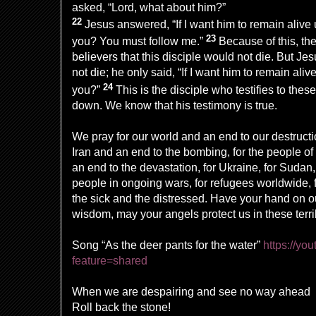
asked, “Lord, what about him?”
22
Jesus answered, “If I want him to remain alive un
23
you? You must follow me.”
Because of this, t
believers that this disciple would not die. But Je
not die; he only said, “If I want him to remain alive 
24
you?”
This is the disciple who testifies to th
down. We know that his testimony is true.
We pray for our world and an end to our destructi
Iran and an end to the bombing, for the people 
an end to the devastation, for Ukraine, for Sudan,
people in ongoing wars, for refugees worldwide, 
the sick and the distressed. Have your hand on o
wisdom, may your angels protect us in these terr
Song “As the deer pants for the water”
https://y
feature=shared
When we are despairing and see no way ahead
Roll back the stone!