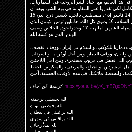
 في هذا العالم، مع أجناد الشر الروحية في السماويات
 الكامل لكي تقدروا على المقاومة في يوم الشر، وبعد أن
تتمموا كل شيء، أن تثبتوا. 14 فاثبتوا إذن، متمنطقين بالحق، لابسين درع البر، 15
وحاذين أرجلكم استعدادًا لإنجيل السلام، 16 وفوق كل ذلك، حاملين ترس الإيمان الذي
به تقدرون أن تطفئوا جميع سهام الشرير الملتهبة. 17 وخذوا خوذة الخلاص وسيف
الروح، الذي هو كلمة الله.
نهاء دمارنا للكوكب، والسلام في إيران، ووقف القصف
ولبنان، ووقف الدمار، ومن أجل أوكرانيا، والسودان
عوب التي تعيش في حروب مستمرة، ومن أجل اللاجئين
 أجل المشردين، والجياع، والمرضى، والمنكوبين. احفظ
حكمة، وليحفظنا ملائكتك في هذه الأوقات العصيبة. آمين
ترنيمة "لن أخاف"
https://youtu.be/yX_mE7gqDNY
الله يحيطني برحمته
الله يحيطني بنوره
الله يراقبني في يقظتي
الله يراقبني في سهري
الله يملأ رجائي
الله في حياتي