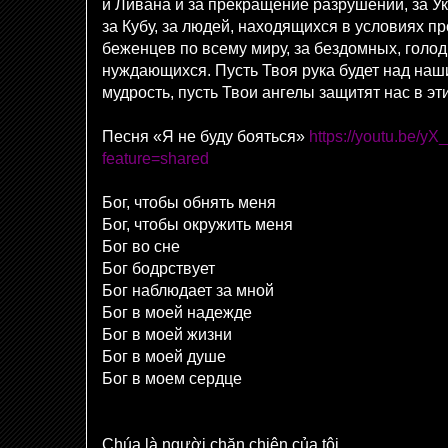
и Ливана и за прекращение разрушений, за Укр
за Кубу, за людей, находящихся в условиях п
беженцев по всему миру, за бездомных, голо
нуждающихся. Пусть Твоя рука будет над наш
мудрость, пусть Твои ангелы защитят нас в э
Песня «Я не буду бояться»
https://youtu.be/
feature=shared
Бог, чтобы обнять меня
Бог, чтобы окружить меня
Бог во сне
Бог бодрствует
Бог наблюдает за мной
Бог в моей надежде
Бог в моей жизни
Бог в моей душе
Бог в моем сердце
Chúa là người chăn chiên của tôi