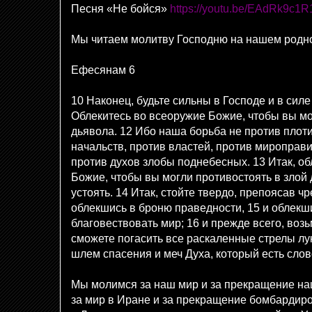
Песня «Не бойся»
https://youtu.be/EAdRk9c1R
Мы читаем молитву Господню на нашем родн
Ефесянам 6
10 Наконец, будьте сильны в Господе и в сил
Облекитесь во всеоружие Божие, чтобы вы мо
дьявола. 12 Ибо наша борьба не против плоти
начальств, против властей, против мироправи
против духов злобы поднебесных. 13 Итак, о
Божие, чтобы вы могли противостоять в злой 
устоять. 14 Итак, стойте твердо, препоясав ч
облекшись в броню праведности, 15 и облекши
благовествовать мир; 16 и прежде всего, воз
сможете погасить все раскаленные стрелы лу
шлем спасения и меч Духа, который есть сло
Мы молимся за наш мир и за прекращение на
за мир в Иране и за прекращение бомбардир