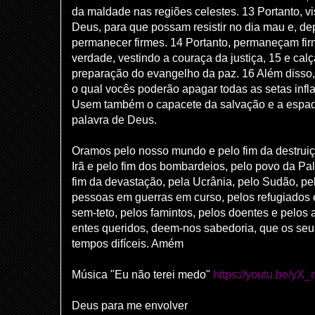
da maldade nas regiões celestes. 13 Portanto, v
Deus, para que possam resistir no dia mau e, dep
permanecer firmes. 14 Portanto, permaneçam fir
verdade, vestindo a couraça da justiça, 15 e ca
preparação do evangelho da paz. 16 Além disso
o qual vocês poderão apagar todas as setas inf
Usem também o capacete da salvação e a espada
palavra de Deus.
Oramos pelo nosso mundo e pelo fim da destruiç
Irã e pelo fim dos bombardeios, pelo povo da Pal
fim da devastação, pela Ucrânia, pelo Sudão, pe
pessoas em guerras em curso, pelos refugiados
sem-teto, pelos famintos, pelos doentes e pelos 
entes queridos, deem-nos sabedoria, que os seu
tempos difíceis. Amém
Música "Eu não terei medo"
https://youtu.be/y
Deus para me envolver