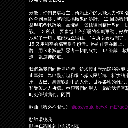
以弗所書
6:10-11
最後，你們要靠著主，倚賴上帝的大能大力作剛
的全副軍裝，就能抵擋魔鬼的詭計。
12
因為我們
是與那些執政的、掌權的、管轄這幽暗世界的，
戰。
13
所以，要拿起上帝所賜的全副軍裝，好在
成就了一切，還能站立得住。
14
所以要站穩了，
15
又用和平的福音當作預備走路的鞋穿在
腳
上。
牌，用它來滅盡那惡者一切的火箭；
17
並戴上救
劍，就是神的道。
我們為我們的世界祈禱，祈求停止對地球的破壞
止轟炸；為巴勒斯坦和黎巴嫩人民祈禱，祈求結
果、古巴、身處戰亂中的人們、世界各地的難民
和受苦之人祈禱。眷顧我們的親人，賜給我們智
時刻保護我們。阿門
歌曲《我必不懼怕》
https://youtu.be/yX_mE7gq
願神環繞我
願神在我睡夢中與我同在