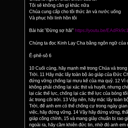
Tôi sẽ không cần gì khác nữa
Chúa cung cấp cho tôi thức ăn và nước uống
Và phục hồi linh hồn tôi
Bài hát "Đừng sợ hãi"
https://youtu.be/EAdRk9
Chúng ta đọc Kinh Lạy Cha bằng ngôn ngữ của
Ê-phê-sô 6
10 Cuối cùng, hãy mạnh mẽ trong Chúa và tron
Trời. 11 Hãy mặc lấy toàn bộ áo giáp của Đức C
đứng vững chống lại mưu kế của ma quỷ. 12 Vì 
không phải chống lại xác thịt và huyết, nhưng chố
lại các thế lực, chống lại các thế lực của bóng tối
ác trong cõi trời. 13 Vậy nên, hãy mặc lấy toàn
Trời, để anh em có thể chống cự trong ngày gian
việc, hãy đứng vững. 14 Vậy hãy đứng vững, thắt
giáp công chính, 15 và mang giày chuẩn bị rao g
ngoài ra, hãy cầm khiên đức tin, nhờ đó anh em c