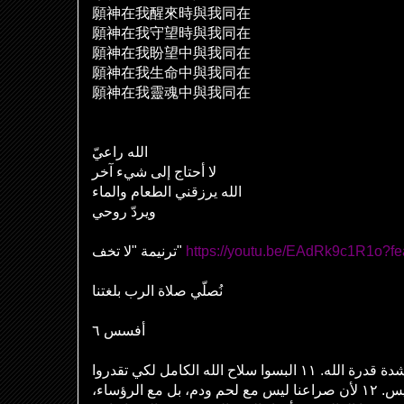
願神在我醒來時與我同在
願神在我守望時與我同在
願神在我盼望中與我同在
願神在我生命中與我同在
願神在我靈魂中與我同在
الله راعيّ
لا أحتاج إلى شيء آخر
الله يرزقني الطعام والماء
ويردّ روحي
ترنيمة "لا تخف"
https://youtu.be/EAdRk9c1R1o?fe
نُصلّي صلاة الرب بلغتنا
أفسس ٦
١٠ أخيرًا، تقوّوا في الرب وفي شدة قدرة الله. ١١ البسوا سلاح الله الكامل لكي تقدروا
على الثبات في وجه مكائد إبليس. ١٢ لأن صراعنا ليس مع لحم ودم، بل مع الرؤساء،