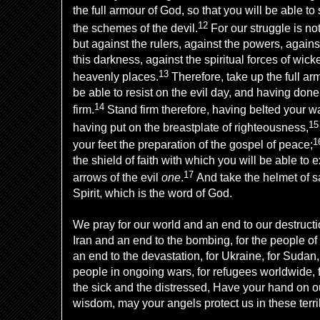
the full armour of God, so that you will be able to
12
the
schemes of the devil.
For our
struggle is no
but
against the rulers, against the powers, agains
this
darkness, against the
spiritual
forces
of wick
13
heavenly
places
.
Therefore, take up
the full ar
be able to
resist on
the evil day, and having done
14
firm.
Stand firm therefore,
having belted your wa
1
having
put on the breastplate of righteousness,
1
your feet the preparation of the gospel of peace;
the
shield of faith with which you will be able to e
17
arrows of
the evil
one
.
And take
the helmet of s
Spirit, which is
the word of God.
We pray for our world and an end to our destructi
Iran and an end to the bombing, for the people 
an end to the devastation, for Ukraine, for Sudan,
people in ongoing wars, for refugees worldwide, 
the sick and the distressed, Have your hand on o
wisdom, may your angels protect us in these terr