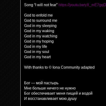
Song “I will not fear”
https://youtu.be/yX_mE7gq
God to enfold me
God to surround me
God in my sleeping
God in my waking
God in my watching
God in my hoping
God in my life
God in my soul
God in my heart
With thanks to © Iona Community adapted
Бог — мой пастырь
Мне больше ничего не нужно
Бог обеспечивает меня пищей и водой
И восстанавливает мою душу