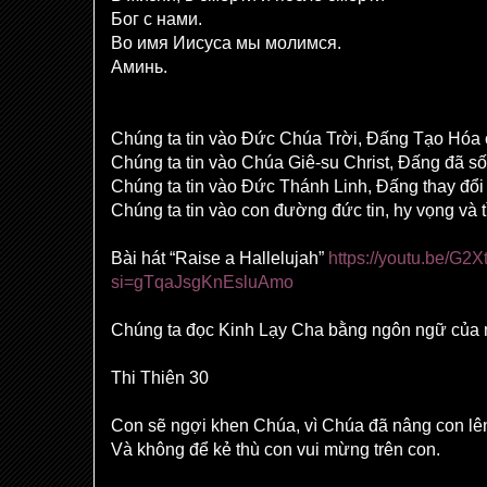
Бог с нами.
Во имя Иисуса мы молимся.
Аминь.
Chúng ta tin vào Đức Chúa Trời, Đấng Tạo Hóa 
Chúng ta tin vào Chúa Giê-su Christ, Đấng đã sốn
Chúng ta tin vào Đức Thánh Linh, Đấng thay đổi 
Chúng ta tin vào con đường đức tin, hy vọng và 
Bài hát “Raise a Hallelujah”
https://youtu.be/G
si=gTqaJsgKnEsluAmo
Chúng ta đọc Kinh Lạy Cha bằng ngôn ngữ của 
Thi Thiên 30
Con sẽ ngợi khen Chúa, vì Chúa đã nâng con lê
Và không để kẻ thù con vui mừng trên con.