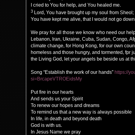
I
cried to You for help, and You
healed me.
3
Lord
, You have
brought up my soul from
Sheol;
You have kept me alive,
that I would not
go down t
We pray for all those we know who need our help 
Lebanon, Iran, Ukraine, Cuba, Sudan, Congo, Afg
climate change, for Hong Kong, for our own count
homeless and those hungry, and tormented, fpr jus
the Living God, let your angels be beside us at t
Song “Establish the work of our hands”
https://y
si=BrcapeVTROEidsMy
Put fire in our hearts
And sends us your Spirit
To renew our hopes and dreams
To remind us that a new way is always possible
In life, in death and beyond death
God is with us.
In Jesus Name we pray