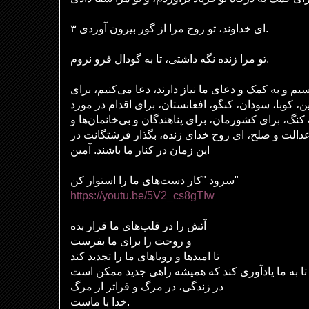
۳ ای خداوند، تو روح مرا از گور بیرون آوردی.
تو مرا زنده نگه داشتی، تا به گودال فرو نروم.
م و به کمک و دعای ما نیاز دارند، دعا می‌کنیم، برای
ن، کوبا، سودان، کنگو، افغانستان، برای اقدام در مورد
کنگ، برای کشورمان، برای پناهندگان و بی‌خانمان‌ها و
عدالت و صلح، ای روح خدای زنده، بگذار فرشتگانت در
این زمان در کنار ما باشند. آمین
سرود "کار دست‌های ما را استوار کن"
https://youtu.be/5V2_cs8gTIw
آتش را در قلب‌های ما قرار بده
و روحت را برای ما بفرست
تا امیدها و رویاهای ما را تجدید کند
تا به ما یادآوری کند که همیشه راهی جدید ممکن است
در زندگی، در مرگ و فراتر از مرگ
خدا با ماست.