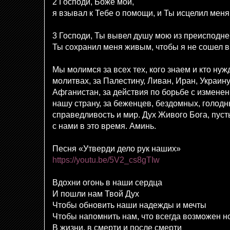
2 Господи, Боже мой,
я взывал к Тебе о помощи, и Ты исцелил меня
3 Господи, Ты вывел душу мою из преисподне
Ты сохранил меня живым, чтобы я не сошел 
Мы молимся за всех тех, кого знаем и кто ну
молитвах, за Палестину, Ливан, Иран, Украину,
Афганистан, за действия по борьбе с изменени
нашу страну, за беженцев, бездомных, голодн
справедливость и мир. Дух Живого Бога, пуст
с нами в это время. Аминь.
Песня «Утверди дело рук наших»
https://youtu.be/5V2_cs8gTIw
Вдохни огонь в наши сердца
И пошли нам Твой Дух
Чтобы обновить наши надежды и мечты
Чтобы напомнить нам, что всегда возможен н
В жизни, в смерти и после смерти