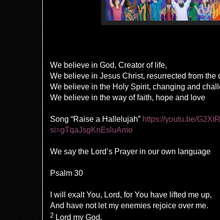
We believe in God, Creator of life,
We believe in Jesus Christ, resurrected from the
We believe in the Holy Spirit, changing and chal
We believe in the way of faith, hope and love
Song “Raise a Hallelujah”
https://youtu.be/G2X
si=gTqaJsgKnEsluAmo
We say the Lord’s Prayer in our own language
Psalm 30
I will
exalt You,
Lord
, for You have
lifted me up,
And have not let my
enemies rejoice over me.
2
Lord
my God,