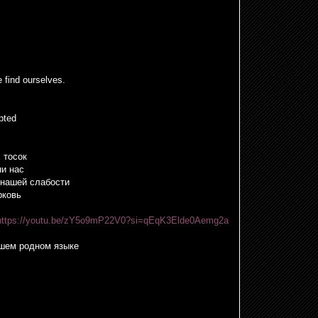
 find ourselves.
pted
 тосок
ни нас
 нашей слабости
рковь
https://youtu.be/zY5o9mP22V0?si=qEqK3Elde0Aemg2a
шем родном языке