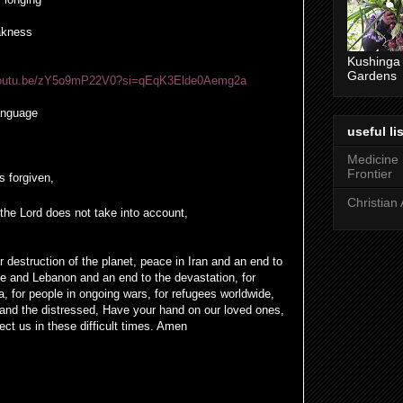
akness
Kushinga
Gardens
/youtu.be/zY5o9mP22V0?si=qEqK3Elde0Aemg2a
anguage
useful lis
Medicine
Frontier
 forgiven,
Christian 
the Lord does not take into account,
 destruction of the planet, peace in Iran and an end to
ne and Lebanon and an end to the devastation, for
a, for people in ongoing wars, for refugees worldwide,
 and the distressed, Have your hand on our loved ones,
ct us in these difficult times. Amen