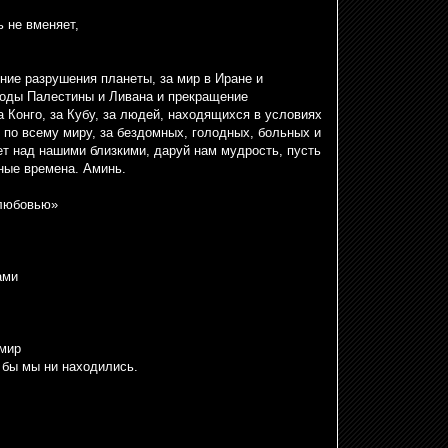
 не вменяет,
ие разрушения планеты, за мир в Иране и
роды Палестины и Ливана и прекращение
за Конго, за Кубу, за людей, находящихся в условиях
по всему миру, за бездомных, голодных, больных и
т над нашими близкими, даруй нам мудрость, пусть
дные времена. Аминь.
 любовью»
ами
 мир
 бы мы ни находились.