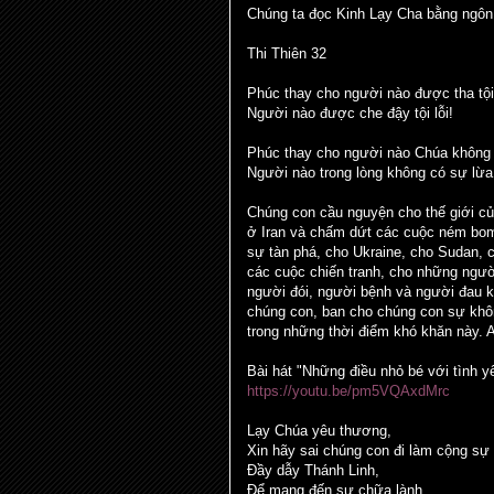
Chúng ta đọc Kinh Lạy Cha bằng ngô
Thi Thiên 32
Phúc thay cho người nào được tha tội
Người nào được che đậy tội lỗi!
Phúc thay cho người nào Chúa không để
Người nào trong lòng không có sự lừa 
Chúng con cầu nguyện cho thế giới củ
ở Iran và chấm dứt các cuộc ném bom
sự tàn phá, cho Ukraine, cho Sudan,
các cuộc chiến tranh, cho những người
người đói, người bệnh và người đau 
chúng con, ban cho chúng con sự khôn
trong những thời điểm khó khăn này.
Bài hát "Những điều nhỏ bé với tình y
https://youtu.be/pm5VQAxdMrc
Lạy Chúa yêu thương,
Xin hãy sai chúng con đi làm cộng sự
Đầy dẫy Thánh Linh,
Để mang đến sự chữa lành,