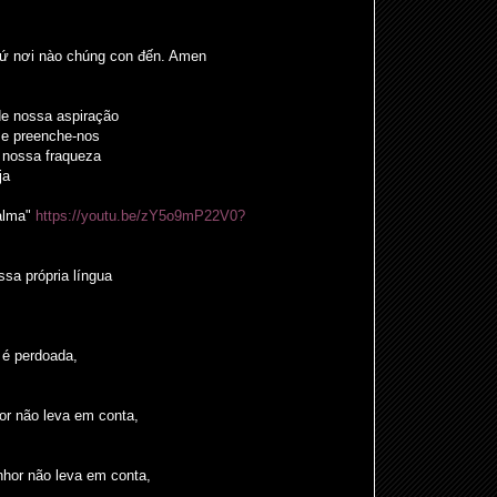
cứ nơi nào chúng con đến. Amen
de nossa aspiração
 e preenche-nos
 nossa fraqueza
ja
alma"
https://youtu.be/zY5o9mP22V0?
sa própria língua
 é perdoada,
or não leva em conta,
nhor não leva em conta,