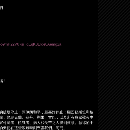
們
zY5o9mP22V0?si=qEqK3Elde0Aemg2a
福！
的破壞停止；願伊朗和平，願轟炸停止；願巴勒斯坦和黎
躪；願烏克蘭、蘇丹、剛果、古巴，以及所有身處戰火中
家可歸者、飢餓者、病人和受苦之人得到救贖。願祢的手
的天使在這些艱難時刻守護我們。阿門。