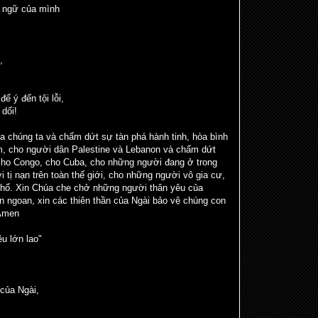
n ngữ của mình
,
 ý đến tội lỗi,
dối!
a chúng ta và chấm dứt sự tàn phá hành tinh, hòa bình
, cho người dân Palestine và Lebanon và chấm dứt
 cho Congo, cho Cuba, cho những người đang ở trong
 tị nạn trên toàn thế giới, cho những người vô gia cư,
khổ. Xin Chúa che chở những người thân yêu của
 ngoan, xin các thiên thần của Ngài bảo vệ chúng con
 Amen
êu lớn lao"
 của Ngài,