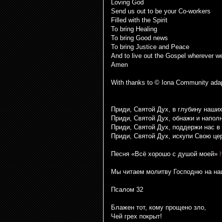
Loving God
Send us out to be your Co-workers
Filled with the Spirit
To bring Healing
To bring Good news
To bring Justice and Peace
And to live out the Gospel wherever we
Amen
With thanks to © Iona Community ada
Приди, Святой Дух, в глубину наших
Приди, Святой Дух, обнажи и напол
Приди, Святой Дух, поддержи нас в
Приди, Святой Дух, искупи Свою це
Песня «Всё хорошо с душой моей»
Мы читаем молитву Господню на на
Псалом 32
Блажен тот, кому прощено зло,
Чей грех покрыт!