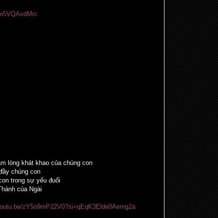
/pm5VQAxdMrc
m lòng khát khao của chúng con
 đầy chúng con
on trong sự yếu đuối
Thánh của Ngài
/youtu.be/zY5o9mP22V0?si=qEqK3Elde0Aemg2a