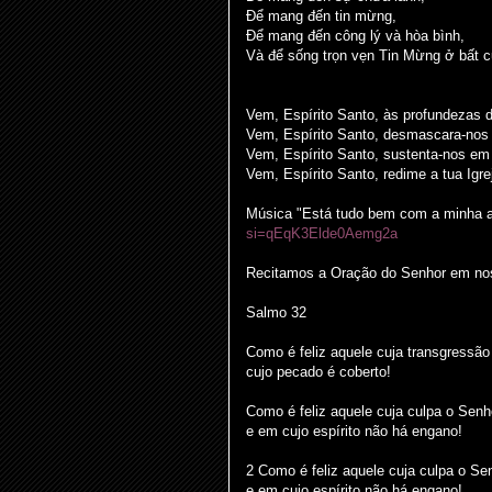
Để mang đến tin mừng,
Để mang đến công lý và hòa bình,
Và để sống trọn vẹn Tin Mừng ở bất 
Vem, Espírito Santo, às profundezas 
Vem, Espírito Santo, desmascara-nos
Vem, Espírito Santo, sustenta-nos em
Vem, Espírito Santo, redime a tua Igre
Música "Está tudo bem com a minha 
si=qEqK3Elde0Aemg2a
Recitamos a Oração do Senhor em nos
Salmo 32
Como é feliz aquele cuja transgressão
cujo pecado é coberto!
Como é feliz aquele cuja culpa o Senh
e em cujo espírito não há engano!
2 Como é feliz aquele cuja culpa o Se
e em cujo espírito não há engano!