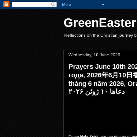
GreenEaster
Reflections on the Christian journey b
Wednesday, 10 June 2026
Prayers June 10th 2
года, 2026年6月10日禱告
tháng 6 năm 2026, Or
دعاها ۱۰ ژوئن ۲۰۲۶
Come Holy Spirit into the depths of ou