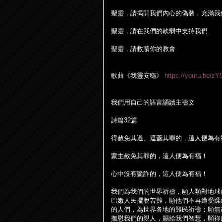
聖靈，請揭開我們
內
心的偽裝，充滿我
聖靈，請在我們的軟弱中支持我們
聖靈，請救贖你的教會
歌曲《我靈安穩》
https://youtu.be/
我們用自己的語言誦讀主禱文
詩篇
32
篇
得赦免其過、遮蓋其罪的，這人便為有
蒙主赦免其罪的，這人便為有福！
心中沒有詭詐的，這人便為有福！
我們為我們的世界祈禱，願人類對地球
巴嫩人民擺
脫
苦難，願他們不再遭受蹂
的人們，為世界各地的難民祈禱；願無
撫慰我們的親人，賜給我們智慧，願祢