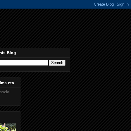
his Blog
lms etc
social