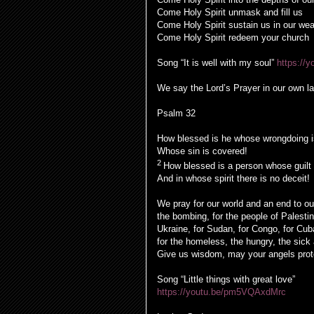
Come Holy Spirit unmask and fill us
Come Holy Spirit sustain us in our we
Come Holy Spirit redeem your church
Song “It is well with my soul”
https:/
We say the Lord’s Prayer in our own l
Psalm 32
How blessed is he whose wrongdoing is
Whose sin is covered!
2
How blessed is a person whose guilt 
And in whose spirit there is no deceit!
We pray for our world and an end to our
the bombing, for the people of Palesti
Ukraine, for Sudan, for Congo, for Cub
for the homeless, the hungry, the sick
Give us wisdom, may your angels prote
Song “Little things with great love”
https://youtu.be/pm5VQAxdMrc