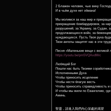
2 Блажен человек, чью вину Господь
И в чьём духе нет обмана!
Мы молимся за наш мир и прекращен
прекращение бомбардировок, за на
разрушений, за Украину, за Судан, 
продолжающихся войн, за беженцев 
нуждающихся. Пусть Твоя рука буде
Твои ангелы защитят нас в эти тру
Песня «Маленькие вещи с великой
https://youtu.be/pm5VQAxdMrc
Любящий Бог
Пошли нас быть Твоими соработник
Исполненными Духа
Чтобы приносить исцеление
Чтобы нести благую весть
Чтобы приносить справедливость и
И чтобы мы жили по Евангелию, где
Аминь.
聖靈，請進入我們
內
心深處的渴望