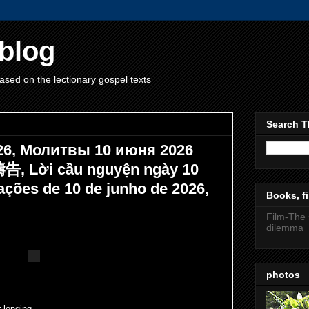
blog
ased on the lectionary gospel texts
Search T
026, Молитвы 10 июня 2026
, Lời cầu nguyện ngày 10
ações de 10 de junho de 2026,
Books, fi
Film-The 
dilemma
photos
r longing