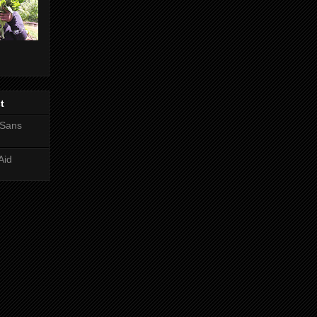
t
 Sans
Aid