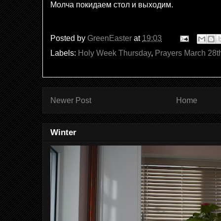
Молча покидаем стол и выходим.
Posted by
GreenEaster
at
19:03
Labels:
Holy Week Thursday
,
Prayers March 28t
Newer Post
Home
Winter