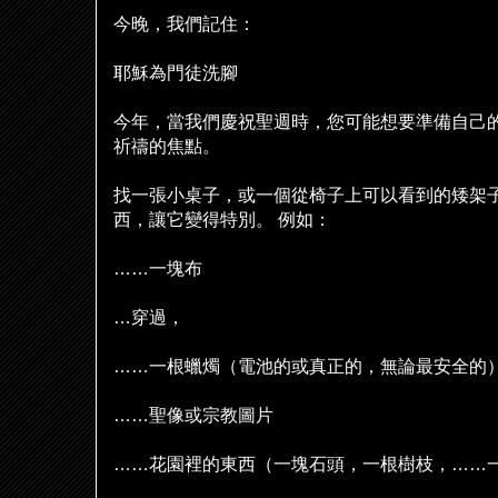
今晚，我們記住：
耶穌為門徒洗
腳
今年，當我們慶祝聖週時，您可能想要準備自己
祈禱的焦點。
找一張小桌子，或一個從椅子上可以看到的矮架
西，讓它變得特別。
例如：
……
一塊布
…
穿過，
……
一根蠟燭（電池的或真正的，無論最安全的
……
聖像或宗教圖片
……
花園裡的東西（一塊石頭，一根樹枝，
……