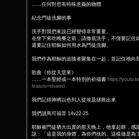
……
任何對您有特殊意義的物體
紀念門徒洗
腳
的事
洗手對我們來
說
已經變得非常重要。
在坐下來吃晚餐之前，請徹底洗手，不僅要記住
還要記住耶穌如何用水為門徒洗
腳
。
我們作為耶穌的追隨者聚集在一起，並記住
祂
向
歌曲《你從天堂來》
……
一本聖經或一本特別的祈禱書
https://youtu
feature=shared
我們記得神將以色列人從埃及拯救出來
我們讀馬可福音
14v22-25
耶穌被門徒猶大出賣的那天晚上，他拿起餅，感
說
：「這是我的身體，為你們捨的。
這樣做是為