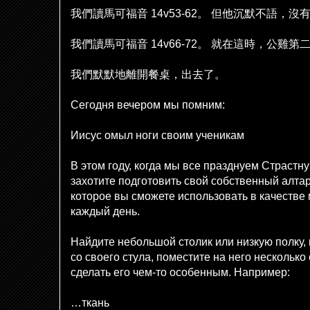
我們讀馬可福音
14v53-62
。
但他沉默不語，沒
我們讀馬可福音
14v66-72
。
就在這時，公雞第
我們默默地離開餐桌，出去了。
Сегодня вечером мы помним:
Иисус омыл ноги своим ученикам
В этом году, когда мы все празднуем Страстн
захотите подготовить свой собственный алта
которое вы сможете использовать в качестве
каждый день.
Найдите небольшой столик или низкую полку,
со своего стула, поместите на него нескольк
сделать его чем-то особенным. Например:
…ткань