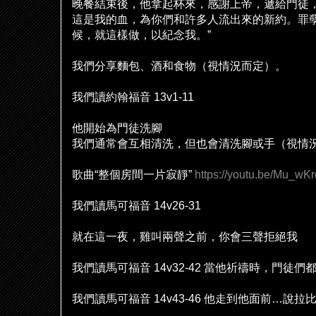
晚餐結束後，他拿起杯來，感謝上帝，遞給門徒
這是我的血，為你們和許多人流出來的新約。罪
候，就這樣做，以紀念我。
”
我們分享麵包、酒和食物（視情況而定）。
我們讀約翰福音
13v1-11
他開始為門徒洗
腳
我們通常會互相清洗，但也會清洗
腳
或手（視情
歌曲
“
整個房間一片寂靜
”
https://youtu.be/Mu_wK
我們讀馬可福音
14v26-31
就在這一夜，雞叫兩聲之前，你會三聲拒
絕
我
我們讀馬可福音
14v32-42
當他祈禱時，門徒們
我們讀馬可福音
14v43-46
他走到他面前
…
說
拉