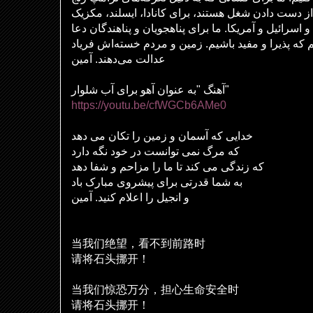
از دست دادن شغل هستند، برای کانادا، ایسلند، مکزیک
و اسرائیل و آمریکا. ما برای پناهجویان و پناهندگان دعا
که پذیرا و مفید باشیم. زمین و مردم خسته‌اش فریاد
عدالت می‌دهند. آمین
آهنگ "به عنوان آهو برای آب شلوار"
https://youtu.be/cfWGCb6AMe0
خدایی که آسمان و زمین را تکان می دهد
که مرگ نمی توانست در خود نگه دارد
که زندگی می کند تا ما را مزاحم و شفا دهد
به شما قدرتی برای پیشروی مبارک باد
و انجیل را اعلام کنید. آمین
当我
们绝
望，看不到前路
时
请
将石
头
挪开！
当我
们
惊恐万分，担心生命安全
时
请
将石
头
挪开！