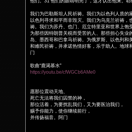
他
们
。
31
他
们
的眼睛明亮了，
这
才
认
出他来。耶
我
们为
巴勒斯坦人民祈祷。我
们为
以色列人
质
的
以色列
寻
求和平而非
毁
灭
。我
们为乌
克
兰
祈祷，
祷。我
们为苏
丹、也
门
、厄立特里
亚
和世界上
饱
为
那些因特朗普关税而受苦的人、那些担心失
业
岛
、墨西哥和巴拿
马
祈祷。
为
俄
罗
斯、以色列和
和
难
民祈祷，并承
诺热
情好客，
乐
于助人。地球
门
歌曲
“
鹿渴慕水
”
https://youtu.be/cfWGCb6AMe0
愿那位震
动
天地、
死亡无法将我
们
囚禁的神，
那位活着，
为
要
扰
乱我
们
，又
为
要医治我
们
，
赐
予你能力，使你
继续
前行，
并
传扬
福音。阿
门