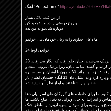
آهنگ "Perfect Time"
https://youtu.be/HH3VxYHIaf
از من قلب پاکی بساز
و روح درستی را در من تجدید کن
دوباره شادیتو به من بده
ما دعای خداوند را به زبان خودمان می خوانیم
خواندن لوقا 24
28 چون به دهکده‌ای که می‌رفتند نزدیک می‌شدند، چنان جلو رفت که انگار می‌رفت.
29ر کردند و گفتند: «با ما بمان، زیرا نزدیک غروب است و
روز به پایان رسیده است.» پس رفت تا نزد آنها بماند. 30 و چون با ایشان بر سر سفره
بود، نان را برگرفت و برکت داد و پاره کرد و به ایشان داد. 31 آنگاه چشمان ایشان باز
شد و او را شناختند. و او از نظر آنها ناپدید شد.
نیم. ما برای خانواده های گروگان های اسرائیلی دعا
اس و اسرائیل به جای ویرانی به دنبال صلح باشند. ما
 صلح با روسیه برای سودان، یمن، اریتره و مناطق جنگ
کنیم. ما برای کسانی که به دلیل تعرفه‌های ترامپ رنج