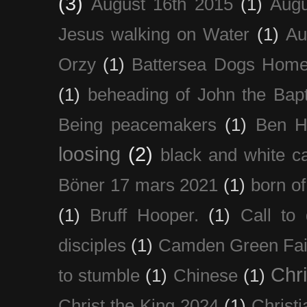
(3)
August 16th 2015
(1)
Augu
Jesus walking on Water
(1)
Au
Orzy
(1)
Battersea Dogs Hom
(1)
beheading of John the Bapt
Being peacemakers
(1)
Ben H
loosing
(2)
black and white c
Böner 17 mars 2021
(1)
born of
(1)
Bruff Hooper.
(1)
Call to 
disciples
(1)
Camden Green Fai
Chri
to stumble
(1)
Chinese
(1)
Christ the King 2024
(1)
Christi