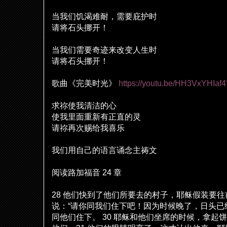
当我
们饥
渴
难
耐，需要庇
护时
请
将石
头
挪开！
当我
们
需要奇迹来改
变
人生
时
请
将石
头
挪开！
歌曲《完美
时
光》
https://youtu.be/HH3VxYHIaf4
求祢使我清
洁
的心
使我里面重新有正直的灵
请
祢再次
赐给
我喜
乐
我
们
用自己的
语
言
诵
念主祷文
阅读
路加福音
24
章
28
他
们
快到了他
们
所要去的村子，耶
稣
假装要往
说
：
“
请
你同我
们
住下吧！因
为时
候晚了，日
头
已
同他
们
住下。
30
耶
稣
和他
们
坐席的
时
候，拿起
饼