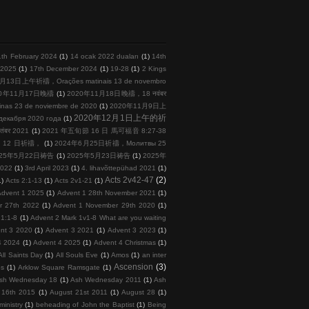
1th February 2024
(1)
14 ocak 2022 duaları
(1)
14th
l 2025
(1)
17th December 2024
(1)
19-28
(1)
2 Kings
月13日上午祈禱，Orações matinais 13 de novembro
20年11月17日晚禱
(1)
2020年11月18日晚禱，18 नवंबर
s 23 de noviembre de 2020
(1)
2020年11月9日上
2020年12月1日上午的祈
кабря 2020 года
(1)
तंबर 2021
(1)
2021 年五旬節 16 日 馬可福音 8:27-38
 月 12 日祈禱，
(1)
2024年6月25日祈禱，Молитвы 25
025年5月22日祷告
(1)
2025年5月23日祷告
(1)
2025年
2022
(1)
3rd April 2023
(1)
4. lihavõttepühad 2021
(1)
Acts 2v42-47
(2)
1)
Acts 2:1-13
(1)
Acts 2v1-21
(1)
Advent 1 2025
(1)
Advent 1 28th November 2021
(1)
r 27th 2022
(1)
Advent 1 November 29th 2020
(1)
 1:1-8
(1)
Advent 2 Mark 1v1-8 What are you waiting
nt 3 2020
(1)
Advent 3 2021
(1)
Advent 3 2023
(1)
4 2024
(1)
Advent 4 2025
(1)
Advent 4 Christmas
(1)
All Saints Day
(1)
All Souls Eve
(1)
Amos
(1)
an inter
Ascension
(3)
ps
(1)
Arklow Square Ramsgate
(1)
sh Wednesday 18
(1)
Ash Wednesday 2011
(1)
Ash
 16th 2015
(1)
August 21st 2011
(1)
August 28
(1)
inistry
(1)
beheading of John the Baptist
(1)
Being