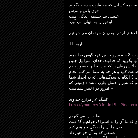
به همه کسانی که مضطرب هستند بگویید
قوی باش و نترس
عیسی سرچشمه زندگی است
او نور را به جهان می آورد
ا دعای لرد را به زبان خودمان می خوانیم
ارمیا 11
این کلمه ای است که از جانب خداوند به ارمیا نازل شده است: 2 «به شروط این عهد گوش فرا دهید
 به قوم یهودا و به ساکنان اورشلیم بگویید. 3 به آنها بگویید که خداوند، خدای اسرائیل چنین
می گوید: «لعنت بر کسی که از شرایط این عهد پیروی نکند - 4 شروطی را که من به آنها دستور دادم
طاعت کنید و هر چه به شما امر کنم انجام
دهید، و شما قوم من خواهید بود و من خدای شما خواهم بود. 5 آنگاه به سوگندهایی که به اجداد شما
دهم که شیر و عسل جاری باشد.» زمینی که
امروز در اختیار شماست.»
آهنگ "در مزارع خداوند"
https://youtu.be/DJeUimlB-Is?feature
صلیب را می گیریم
 که ما آن را به اشتراک خواهیم گذاشت
انجیل ما آن را زندگی خواهیم کرد
عشقی که به آن خواهیم داد