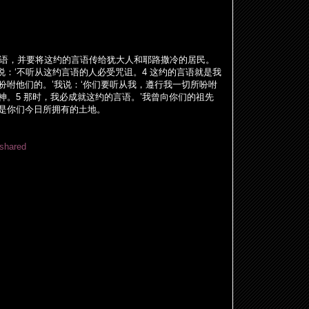
语
，并要将
这约
的言
语传给
犹大人和耶路撒冷的居民。
说
：
‘
不听从
这约
言
语
的人必受咒
诅
。
4
这约
的言
语
就是我
吩咐他
们
的。
’
我
说
：
‘
你
们
要听从我，遵行我一切所吩咐
神。
5
那
时
，我必成就
这约
的言
语
。
’
我曾向你
们
的祖先
是你
们
今日所
拥
有的土地。
=shared