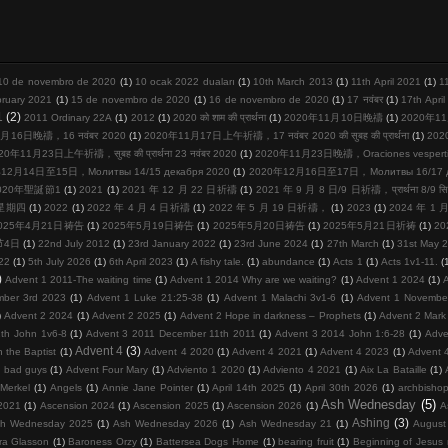
10 de novembro de 2020
(1)
10 ocak 2022 duaları
(1)
10th March 2013
(1)
11th April 2021
(1)
1
bruary 2021
(1)
15 de novembro de 2020
(1)
16 de novembro de 2020
(1)
17 नवंबर
(1)
17th Apri
1
(2)
2011 Ordinary 22A
(1)
2012
(1)
2020 को शाम की प्रार्थना
(1)
2020年11月10日晚禱
(1)
2020年11
月16日晚禱，16 नवंबर 2020
(1)
2020年11月17日上午祈禱，17 नवंबर 2020 की सुबह की प्रार्थना
(1)
20
20年11月23日上午祈禱，सुबह की प्रार्थना 23 नवंबर 2020
(1)
2020年11月23日晚禱，Oraciones vespertina
12月14日至15日，Молитвы 14/15 декабря 2020
(1)
2020年12月16日至17日，Молитвы 16/17 де
020年聖誕節1
(1)
2021
(1)
2021 年 12 月 22 日祈禱
(1)
2021 年 9 月 8 日/9 日祈禱，प्रार्थना 8/9 सि
周星期四
(1)
2022
(1)
2022 年 4 月 4 日祈禱
(1)
2022 年 5 月 19 日祈禱，
(1)
2023
(1)
2024 年 1
025年4月21日祷告
(1)
2025年5月19日祷告
(1)
2025年5月20日祷告
(1)
2025年5月21日祈祷
(1)
2
节4日
(1)
22nd July 2012
(1)
23rd January 2022
(1)
23rd June 2024
(1)
27th March
(1)
31st May 
22
(1)
5th July 2026
(1)
6th April 2023
(1)
A fishy tale.
(1)
abundance
(1)
Acts 1
(1)
Acts 1v1-11.
(
)
Advent 1 2011-The waiting time
(1)
Advent 1 2014 Why are we waiting?
(1)
Advent 1 2024
(1)
mber 3rd 2023
(1)
Advent 1 Luke 21:25-38
(1)
Advent 1 Malachi 3v1-6
(1)
Advent 1 Novembe
)
Advent 2 2024
(1)
Advent 2 2025
(1)
Advent 2 Hope in darkness – Prophets
(1)
Advent 2 Mark
th John 1v6-8
(1)
Advent 3 2011 December 11th 2011
(1)
Advent 3 2014 John 1:6-28
(1)
Adve
Advent 4
(3)
 the Baptist
(1)
Advent 4 2020
(1)
Advent 4 2021
(1)
Advent 4 2023
(1)
Advent 
d bad guys
(1)
Advent Four Mary
(1)
Adviento 1 2020
(1)
Adviento 4 2021
(1)
Aix La Bataille
(1)
Merkel
(1)
Angels
(1)
Annie Jane Pointer
(1)
April 14th 2025
(1)
April 30th 2026
(1)
archbisho
Ash Wednesday
(5)
2021
(1)
Ascension 2024
(1)
Ascension 2025
(1)
Ascension 2026
(1)
A
Ashing
(3)
h Wednesday 2025
(1)
Ash Wednesday 2026
(1)
Ash Wednesday 21
(1)
August
ra Glasson
(1)
Baroness Orzy
(1)
Battersea Dogs Home
(1)
bearing fruit
(1)
Beginning of Jesus m