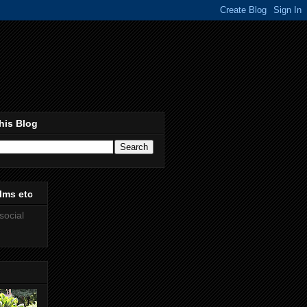
his Blog
lms etc
social