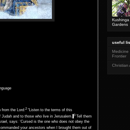
Kushinga
Gardens
useful lis
Medicine
Frontier
Christian 
anguage
2
 from the Lord:
“Listen to the terms of this
3
f Judah and to those who live in Jerusalem.
Tell them
Israel, says: ‘Cursed is the one who does not obey the
 commanded your ancestors when I brought them out of