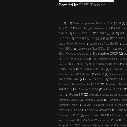
Powered by
Translate
，
(1)
.
(1)
“Who do you say that I am?”
(1)
000
(1)
April 2022
(1)
14th August Pentecost 9
(1)
14th Fe
201
5v1-19
(1)
2 пост 2021 г.
(1)
2 آوریل 2025،
(1)
de 2020
(1)
2020年11月16日上午祈禱
(1)
2020年11
2020 की शाम की प्रार्थना
(1)
2020年11月22日晚禱
(1)
20
午的祈禱，
(1)
2020年12月13日至14日，
(1)
2020年
禱，Morgengebete 1. Dezember 2020
(2)
2
(1)
2021 年聖誕節祈禱
(1)
2021年的und足節，聖
июня 2024 г.
(1)
2025
(1)
2025年4月10日祷告
(1)
2
5月27日祷告
(1)
2025年复پاک2025،
(1)
2025年复活
4/5 Haziran 2021 duaları
(1)
44-52
(1)
5 Pâques 20
Acts 2v43-47
(2)
Advent 1
(3
Adven 3 2021
(1)
Advent 1 December 2nd 2012
(1)
Advent 1 Dece
Advent 2
(3)
Advent 2 2020
(1)
Advent 2 2023
(1
Advent 3
(2)
for?
(1)
Advent 3 2011 December 11
Advent 3 2024
(1)
Advent 3 2025
(1)
Advent 3 John
Advent 4 Mary
(1)
Advent 4 Nativity Good guys an
faith text
(1)
and
(1)
Andy Goldsworthy
(1)
Angela 
Ascension 2011
(1)
Ascension 2014
(1)
Ascension 
Wednesday 2023
(1)
Ash Wednesday 2024
(1)
As
August 7th 2011 Jesus walking on Water
(1)
Barba