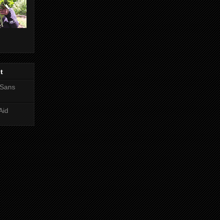
t
 Sans
Aid