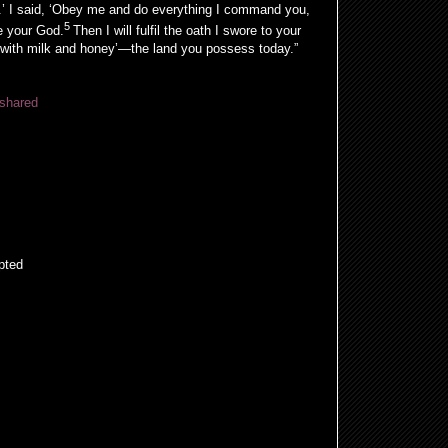
e.’ I said, ‘Obey me and do everything I command you,
5
be your God.
Then I will fulfil the oath I swore to your
g with milk and honey’—the land you possess today.”
=shared
pted