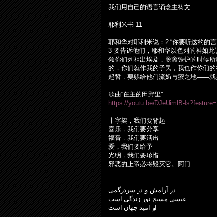
我
们
用自己的
语
言
诵
念主祷文
耶利米
书
11
耶和
华对
耶利米
说
：
2 “
你要听
这约
的言
3
要告
诉
他
们
，耶和
华
以色列的神如此
领
你
们
列祖出埃及，脱离
铁
炉的
时
候所
的，你
们
就作我的子民，我也作你
们
的
起誓，要
赐给
他
们
流奶与蜜之地
——
就
歌曲
“
在主的田野里
”
https://youtu.be/DJeUimlB-Is?feature
十字架，我
们
要背起
喜
乐
，我
们
要分享
福音，我
们
要活出
爱
，我
们
要
给
予
光明，我
们
要珍惜
邪
恶
的上帝必将
毁
灭
它。阿
门
در آرامش و در سردرگمی
عیسی مسیح نور زندگی است
او امید جهان است