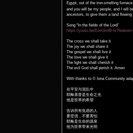
Egypt, out of the iron-smelting furnac
and you will be my people, and I will 
ancestors, to give them a land flowin
Song “In the fields of the Lord”
https://youtu.be/DJeUimlB-Is?feature
The cross we shall take it
The joy we shall share it
The gospel we shall live it
The love we shall give it
The light we shall cherish it
The evil God shall perish it. Amen
With thanks to © Iona Community ada
在平安与混乱中
耶
稣
基督是生命之光
他是世界的希望
告
诉
所有焦
虑
的人
要
坚
强
，不要害怕
耶
稣
是生命的源泉
他
为
世界
带
来光明