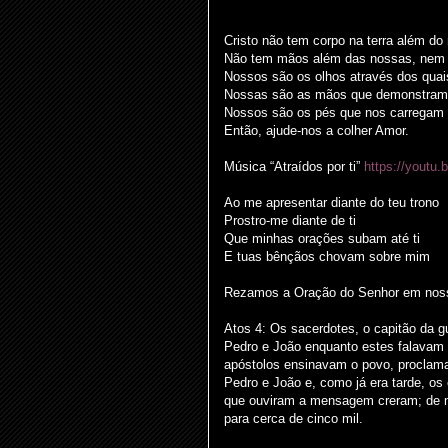
Cristo não tem corpo na terra além do
Não tem mãos além das nossas, nem 
Nossos são os olhos através dos quai
Nossas são as mãos que demonstram
Nossos são os pés que nos carregam p
Então, ajude-nos a colher Amor.
Música “Atraídos por ti”
https://youtu
Ao me apresentar diante do teu trono
Prostro-me diante de ti
Que minhas orações subam até ti
E tuas bênçãos chovam sobre mim
Rezamos a Oração do Senhor em nossa
Atos 4: Os sacerdotes, o capitão da 
Pedro e João enquanto estes falavam 
apóstolos ensinavam o povo, proclam
Pedro e João e, como já era tarde, os
que ouviram a mensagem creram; de 
para cerca de cinco mil.