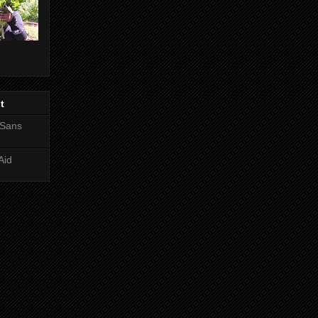
t
 Sans
Aid