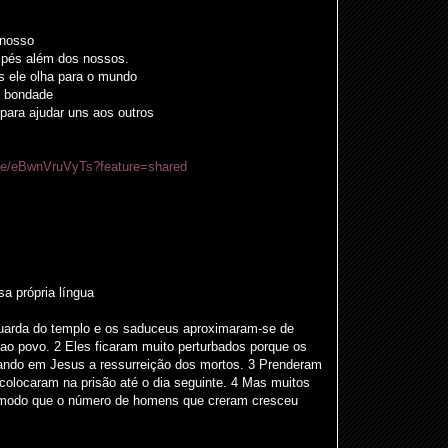
 nosso
pés além dos nossos.
s ele olha para o mundo
 bondade
ara ajudar uns aos outros
.be/eBwnVruVyTs?feature=shared
 própria língua
guarda do templo e os saduceus aproximaram-se de
ao povo. 2 Eles ficaram muito perturbados porque os
ando em Jesus a ressurreição dos mortos. 3 Prenderam
 colocaram na prisão até o dia seguinte. 4 Mas muitos
modo que o número de homens que creram cresceu