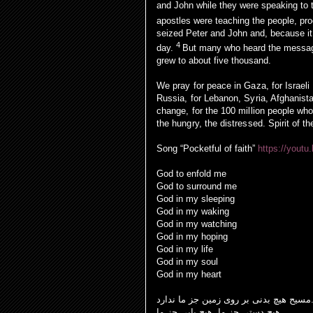
and John while they were speaking to 
apostles were teaching the people, pro
seized Peter and John and, because it 
4
day.
But many who heard the messag
grew to about five thousand.
We pray for peace in Gaza, for Israeli 
Russia, for Lebanon, Syria, Afghanista
change, for the 100 million people wh
the hungry, the distressed.
Spirit of t
Song “Pocketful of faith”
https://youtu
God to enfold me
God to surround me
God in my sleeping
God in my waking
God in my watching
God in my hoping
God in my life
God in my soul
God in my heart
مسیح
هیچ
بدنی
بر
روی
زمین
جز
ما
ندارد
ما
جز
پایی
هیچ
ما،
جز
دستی
هیچ
.