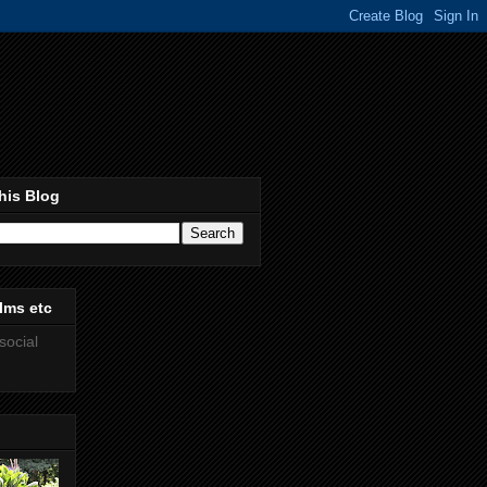
his Blog
lms etc
social