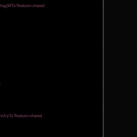
b-hqyjWTo?feature=shared
。
VruVyTs?feature=shared