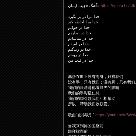
ایمان
جیب
«
آهنگ
»
https://youtu.be/sI
خدا
مرا
در
بر
بگیرد
خدا
مرا
احاطه
کند
خدا
در
خوابم
خدا
در
بیداریم
خدا
در
تماشایم
خدا
در
امیدم
خدا
در
زندگیم
خدا
در
روحم
خدا
در
قلب
من
基督在世上没有肉身，只有我
们
没有手，只有我
们
；没有脚，只有我
们
我
们
的眼睛是
祂
看世界的眼睛
我
们
的手彰
显
仁慈
我
们
的脚引
领
我
们
互相帮助
所以，帮助我
们
收
获爱
。
歌曲“被祢吸引”
https://youtu.be/eBwn
当我来到祢的宝座前
跪拜祢面前