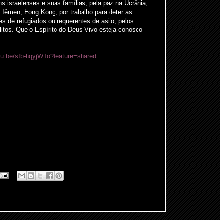
 israelenses e suas famílias, pela paz na Ucrânia,
ã, Iêmen, Hong Kong; por trabalho para deter as
s de refugiados ou requerentes de asilo, pelos
flitos. Que o Espírito do Deus Vivo esteja conosco
utu.be/sIb-hqyjWTo?feature=shared