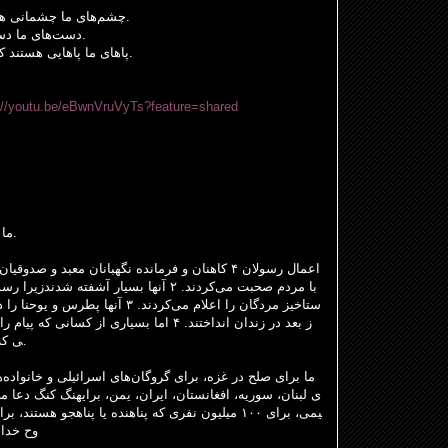
ه
چشمانی
ما
های
چشم
.
دس
ما
های
دست
.
ک
هستند
پاهایی
ما
پاهای
.
://youtu.be/eBwnVruVyTs?feature=shared
ه
ما
.
صدوقیان
و
معبد
نگهبانان
فرمانده
و
کاهنان
۴
رسولان
اعمال
رسو
زیرا
شدند
آشفته
بسیار
آنها
۲
.
کردند
می
صحبت
مردم
با
د
را
یوحنا
و
پطرس
آنها
۳
.
کردند
می
اعلام
را
مردگان
ستاخیز
را
پیام
که
کسانی
از
بسیاری
اما
۴
.
انداختند
زندان
در
بعد
ز
که
ی
.
ما
برای
صلح
در
غزه،
برای
گروگان
های
اسرائیلی
و
خانواده
،
ی
لبنان،
سوریه،
افغانستان،
ایران،
یمن،
برای
هنگ
کنگ
دعا
م
برا
هستند،
پناهجو
یا
پناهنده
که
نفری
میلیون
۱۰۰
برای
یمی،
وح
خدا