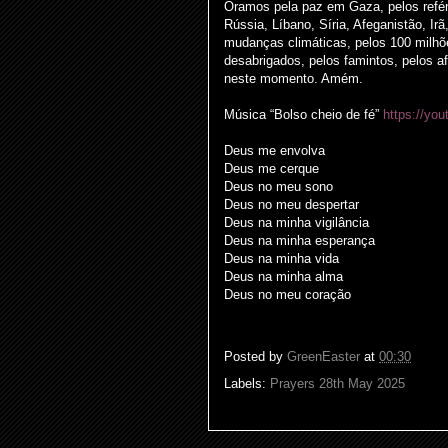
Oramos pela paz em Gaza, pelos reféns
Rússia, Líbano, Síria, Afeganistão, Ir
mudanças climáticas, pelos 100 milhõe
desabrigados, pelos famintos, pelos a
neste momento. Amém.
Música “Bolso cheio de fé”
https://yo
Deus me envolva
Deus me cerque
Deus no meu sono
Deus no meu despertar
Deus na minha vigilância
Deus na minha esperança
Deus na minha vida
Deus na minha alma
Deus no meu coração
Posted by
GreenEaster
at
00:30
Labels:
Prayers 28th May 2025