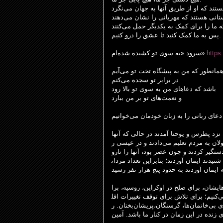
ستند
که
او
از
طریق
آنها
به
جهان
می
نگرد
تانی
هستند
که
مهربانی
را
نشان
می
دهند
ه
ما
را
برای
کمک
به
یکدیگر
حمل
می
کنند
کنیم
درو
را
عشق
تا
کنید
کمک
ما
به
پس
.
ام
شده
کشیده
تو
سوی
به
«
سرود
»
https
مانطور
که
من
به
پیشگاه
تخت
تو
می
آیم
در
برابر
تو
سجده
می
کنم
باشد
که
دعاهای
من
به
سوی
تو
بالا
رود
و
نعمت
های
تو
بر
من
ببارد
دعای
ربانی
را
به
زبان
خودمان
می
خوانیم
نزد
پطرس
و
یوحنا
آمدند
در
حالی
که
آنها
لان
به
مردم
تعلیم
می
دادند
و
در
عیسی
ر
ستگیر
کردند
و
چون
عصر
بود،
آنها
را
تا
رو
شنیدند
ایمان
آوردند؛
بنابراین
تعداد
مردان
ایمان
آوردند
به
حدود
پنج
هزار
نفر
رسید
هایشان
برای
صلح
در
اوکراین،
روسیه،
برا
ی
کنیم؛
برای
تلاش
برای
توقف
تغییرات
اقل
ر
.
بختان
پریشان
گرسنگان،
ها،
خانمان
بی
ی
آمین
.
باشد
ما
کنار
در
زمان
این
در
زنده
ی