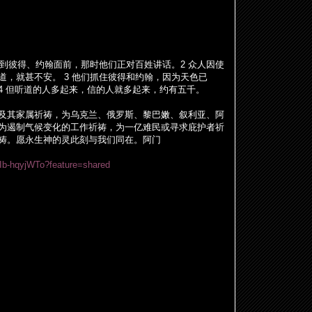
到彼得、
约
翰面前，那
时
他
们
正
对
百姓
讲话
。
2
众人因使
道，就甚不安。
3
他
们
抓住彼得和
约
翰，因
为
天色已
4
但听道的人多起来，信的人就多起来，
约
有五千。
及其家属祈祷，
为乌
克
兰
、俄
罗
斯、黎巴嫩、叙利
亚
、阿
为
遏制气候
变
化的工作祈祷，
为
一
亿难
民或
寻
求庇
护
者祈
祷。愿永生神的灵此刻与我
们
同在。阿
门
/sIb-hqyjWTo?feature=shared