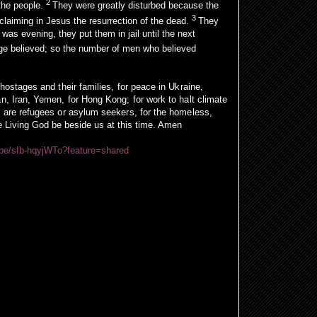
2
the people.
They were greatly disturbed because the
3
claiming in Jesus the resurrection of the dead.
They
was evening, they put them in jail until the next
e believed; so the number of men who believed
hostages and their families, for peace in Ukraine,
n, Iran, Yemen, for Hong Kong; for work to halt climate
o are refugees or asylum seekers, for the homeless,
he Living God be beside us at this time. Amen
.be/sIb-hqyjWTo?feature=shared
.