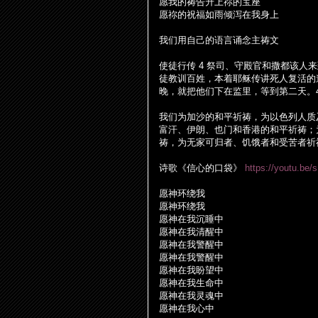
愿我的祷告升上祢的宝座
愿祢的祝福如雨
倾
泻在我身上
我
们
用自己的
语
言
诵
念主祷文
使徒行
传
4
祭司、守殿官和撒都
该
人来
徒教
训
百姓，本着耶
稣传讲
死人复活的
晚，就把他
们
下在
监
里，等到第二天。
我
们为
加沙的和平祈祷，
为
以色列人
质
富汗、伊朗、也
门
和香港的和平祈祷；
祷，
为
无家可
归
者、
饥饿
者和受苦者祈
诗
歌《信心的口袋》
https://youtu.be
愿神
环绕
我
愿神
环绕
我
愿神在我沉睡中
愿神在我清醒中
愿神在我警醒中
愿神在我警醒中
愿神在我盼望中
愿神在我生命中
愿神在我灵魂中
愿神在我心中