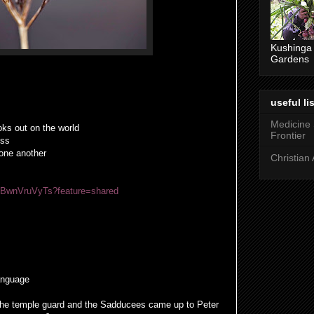
Kushinga
Gardens
useful lis
Medicine
oks out on the world
Frontier
ess
p one another
Christian 
/eBwnVruVyTs?feature=shared
anguage
 the temple guard and the Sadducees came up to Peter