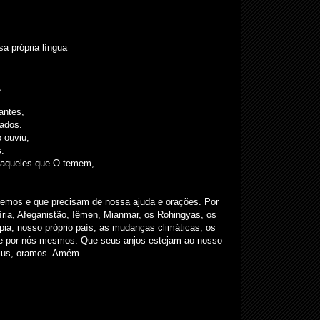
 própria língua
,
antes,
ados.
 ouviu,
.
daqueles que O temem,
emos e que precisam de nossa ajuda e orações. Por
íria, Afeganistão, Iêmen, Mianmar, os Rohingyas, os
ópia, nosso próprio país, as mudanças climáticas, os
 e por nós mesmos. Que seus anjos estejam ao nosso
sus, oramos. Amém.