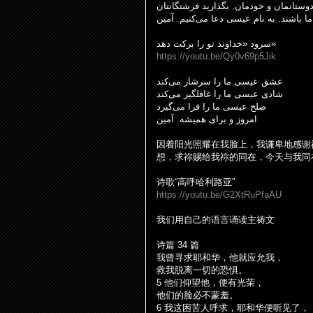
 دوستانمان و خودمان. بگذارید فرشتگانتان
ما باشند. به نام عیسی دعا می‌کنیم. آمین
سرود «خداوند تو را برکت دهد»
https://youtu.be/Qy0v69p5Jik
عشق عیسی ما را سرشار می‌کند
شادی عیسی ما را غافلگیر می‌کند
صلح عیسی ما را فرا می‌گیرد
امروز و برای همیشه. آمین
因着阳光照耀在我
脸
上，我
谦
卑地感
谢
想，求祢
赐给
我祢的同在，今天与我同
诗
歌
“
高呼哈利路
亚
”
https://youtu.be/G2XtRuPfaAU
我
们
用自己的
语
言
诵读
主祷文
诗
篇
34
篇
我曾
寻
求耶和
华
，他就
应
允我，
救我脱离一切的恐惧。
5
他
们
仰望他，便有光荣，
他
们
的
脸
必不蒙羞。
6
我
这
困苦人呼求，耶和
华
便听
见
了，