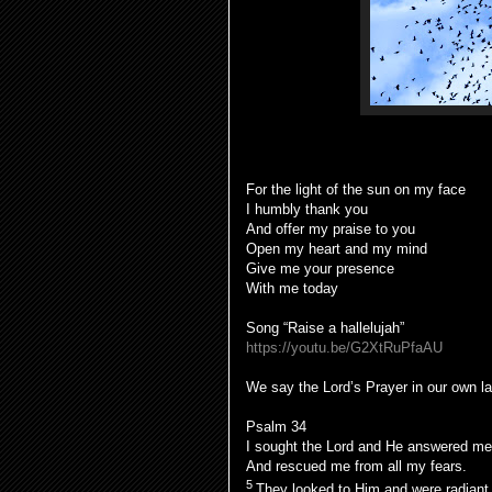
For the light of the sun on my face
I humbly thank you
And offer my praise to you
Open my heart and my mind
Give me your presence
With me today
Song “Raise a hallelujah”
https://youtu.be/G2XtRuPfaAU
We say the Lord’s Prayer in our own l
Psalm 34
I sought the Lord and He answered me
And rescued me from all my fears.
5
They looked to Him and were radiant