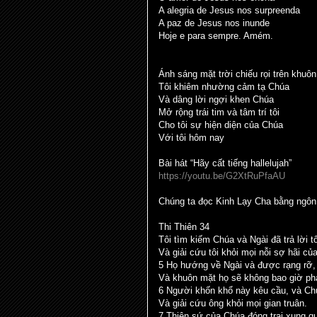
A alegria de Jesus nos surpreenda
A paz de Jesus nos inunde
Hoje e para sempre. Amém.
Ánh sáng mặt trời chiếu rọi trên khuôn
Tôi khiêm nhường cảm tạ Chúa
Và dâng lời ngợi khen Chúa
Mở rộng trái tim và tâm trí tôi
Cho tôi sự hiện diện của Chúa
Với tôi hôm nay
Bài hát “Hãy cất tiếng hallelujah”
https://youtu.be/G2XtRuPfaAU
Chúng ta đọc Kinh Lạy Cha bằng ngôn
Thi Thiên 34
Tôi tìm kiếm Chúa và Ngài đã trả lời tô
Và giải cứu tôi khỏi mọi nỗi sợ hãi của
5 Họ hướng về Ngài và được rạng rỡ,
Và khuôn mặt họ sẽ không bao giờ phả
6 Người khốn khổ này kêu cầu, và Chú
Và giải cứu ông khỏi mọi gian truân.
7 Thiên sứ của Chúa đóng trại xung q