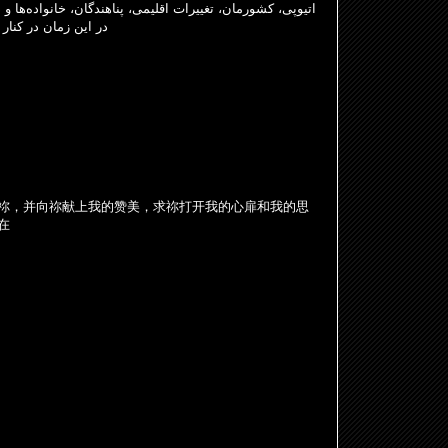
اتیوپی، کشورمان، تغییرات اقلیمی، پناهندگان، خانواده‌ها و
در این زمان در کنار 
祢，并向祢献上我的
赞
美，求祢打开我的心扉和我的思
在