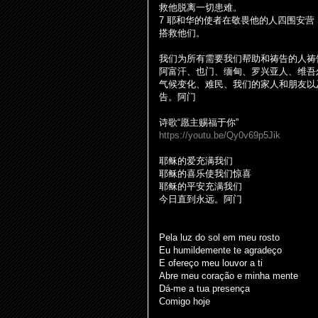
救他脱离一切患
难
。
7
耶和
华
的使者在敬畏他的人四
围
安
营
搭救他
们
。
我
们为
所有需要我
们
帮助和祷告的人祷
阿富汗、也
门
、
缅
甸、
罗
兴
亚
人、
维
吾
气候
变
化、
难
民、我
们
的家人和朋友以
告。阿
门
诗
歌
“
愿主
赐
福于你
”
https://youtu.be/Qy0v69p5Jik
耶
稣
的
爱
充
满
我
们
耶
稣
的喜
乐
使我
们
惊喜
耶
稣
的平安充
满
我
们
今日直到永
远
。阿
门
Pela luz do sol em meu rosto
Eu humildemente te agradeço
E ofereço meu louvor a ti
Abre meu coração e minha mente
Dá-me a tua presença
Comigo hoje