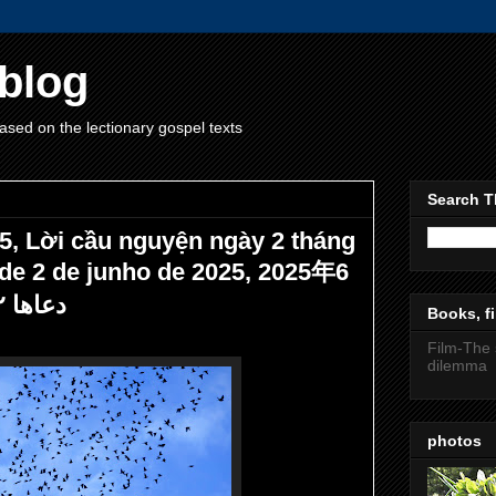
blog
ased on the lectionary gospel texts
Search T
5, Lời cầu nguyện ngày 2 tháng
de 2 de junho de 2025, 2025年6
月2日祷告, دعاها ۲ ژوئن ۲۰۲۵
Books, fi
Film-The 
dilemma
photos