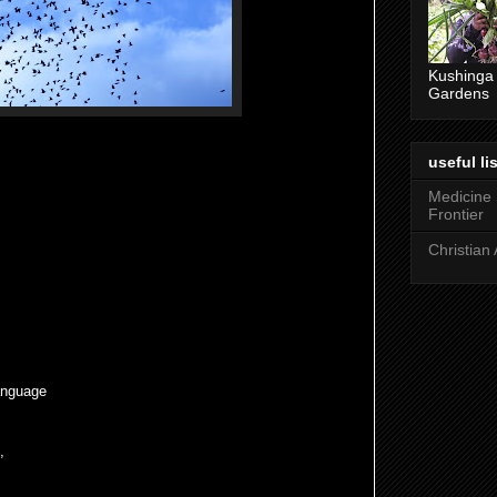
Kushinga
Gardens
useful lis
Medicine
Frontier
Christian 
anguage
,
,