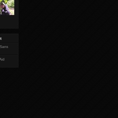
t
 Sans
Aid