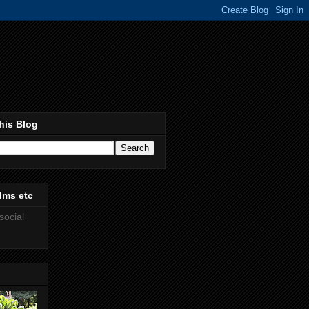
his Blog
lms etc
social