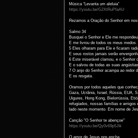
Música “Levanta um aleluia”
https://youtu.be/G2XtRuPfaAU
Rezamos a Oração do Senhor em nossa
Salmo 34
Busquei o Senhor e Ele me respondeu
E me livrou de todos os meus medos.
5 Eles olharam para Ele e ficaram radi
E seus rostos jamais serão envergonh
6 Este miserável clamou, e o Senhor o
E o salvou de todas as suas angústias
7 O anjo do Senhor acampa ao redor 
E os resgata.
Oramos por todos aqueles que conhec
Gaza, Ucrânia, Israel, Rússia, EUA, S
Uigures, Hong Kong, Bielorrússia, Eti
refugiados, nossas famílias e amigos
lado neste momento. Em nome de Je
Canção "O Senhor te abençoe"
https://youtu.be/Qy0v69p5Jik
O amor de Jesus nos encha