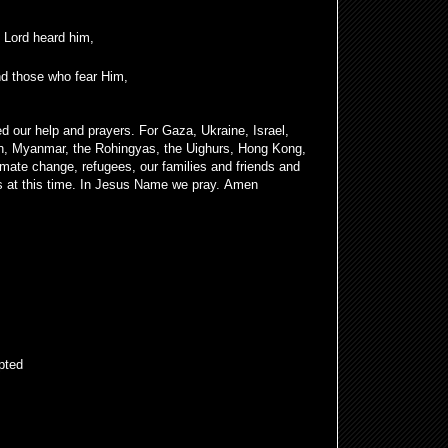
.
 Lord heard him,
d those who fear Him,
d our help and prayers. For Gaza, Ukraine, Israel,
n, Myanmar, the Rohingyas, the Uighurs, Hong Kong,
limate change, refugees, our families and friends and
s at this time. In Jesus Name we pray. Amen
pted