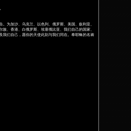
，
告。
为
加沙、
乌
克
兰
、以色列、俄
罗
斯、美国、叙利
亚
、
尔
族、香港、白俄
罗
斯、埃塞俄比
亚
、我
们
自己的国家、
及我
们
自己，愿你的天使此刻与我
们
同在。奉耶
稣
的名祷