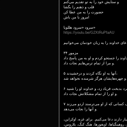
و ستایش خود را به تو تقدیم می‌کنم
قلب و ذهنم را بگشا
حضورت را به من عطا کن
امروز با من باش
سرود «سرود هللویا»
https://youtu.be/G2XtRuPfaAU
عای خداوند را به زبان خودمان می‌خوانیم
مزمور ۳۴
و مرا از تمام ترس‌هایم نجات داد.
۵ آنها به او نگاه کردند و درخشیدند،
و چهره‌هایشان هرگز شرمنده نخواهد شد.
و او را از تمام مشکلاتش نجات داد.
و آنها را نجات می‌دهد.
ز دارند دعا می‌کنیم. برای غزه، اوکراین
، روهینگیاها، اویغورها، هنگ کنگ، بلاروس