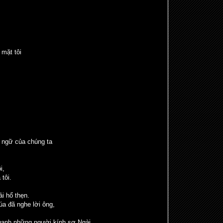
 mặt tôi
 ngữ của chúng ta
i,
 tôi.
i hổ thẹn.
a đã nghe lời ông,
uanh những người kính sợ Ngài,