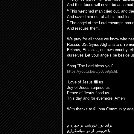
And their faces will never be ashamed
6
This wretched man cried out, and the
And saved him out of all his troubles.
7
The angel of the Lord encamps aroun
And rescues them.
We pray for all those we know who nee
Russia, US, Syria, Afghanistan, Yeme
Belarus, Ethiopia,, our own country, c
ourselves Let your angels be beside u
Song “The Lord bless you”
https://youtu.be/Qy0v69p5Jik
Love of Jesus fill us
Joy of Jesus surprise us
Peace of Jesus flood us
This day and for evermore. Amen
With thanks to © Iona Community ada
برای نور خورشید بر چهره‌ام
با فروتنی از تو سپاسگزارم