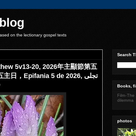
blog
ased on the lectionary gospel texts
Search T
atthew 5v13-20, 2026年主顯節第五
pifania 5 de 2026, تجلی
مت
Books, fi
Film-The 
dilemma
photos