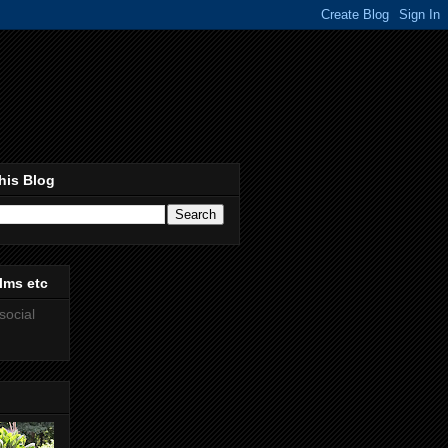
his Blog
lms etc
social