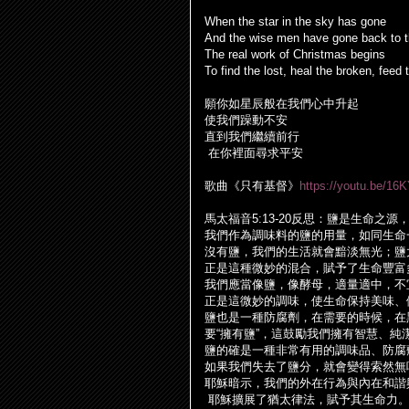
When the star in the sky has gone
And the wise men have gone back to 
The real work of Christmas begins
To find the lost, heal the broken, feed
願你如星辰般在我們心中升起
使我們躁動不安
直到我們繼續前行
在你裡面尋求平安
歌曲《只有基督》
https://youtu.be/16
馬太福音
5:13-20
反思：鹽是生命之源
我們作為調味料的鹽的用量，如同生命
沒有鹽，我們的生活就會黯淡無光；鹽
正是這種微妙的混合，賦予了生命豐富
我們應當像鹽，像酵母，適量適中，不
正是這微妙的調味，使生命保持美味、
鹽也是一種防腐劑，在需要的時候，在
要“擁有鹽”，這鼓勵我們擁有智慧、
鹽的確是一種非常有用的調味品、防腐
如果我們失去了鹽分，就會變得索然無
耶穌暗示，我們的外在行為與
內
在和諧
耶穌擴展了猶太律法，賦予其生命力