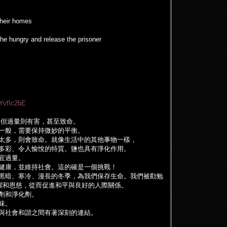
their homes
 the hungry and release the prisoner
KYvfIc2bE
，但過量則有害，甚至致命。
一般，需要保持微妙的平衡。
太多，則會致命。就像生活中的其他事物一樣，
多彩、令人愉悅的特質。鹽也具有淨化作用。
宜過量。
健康，並維持社會。這的確是一個挑戰！
黑暗、寒冷、漫長的冬季，為我們保存生命。我們被勸勉
純潔和恩慈，從而促進和平與良好的人際關係。
劑和淨化劑。
味。
與社會和諧之間有著深刻的連結。
。