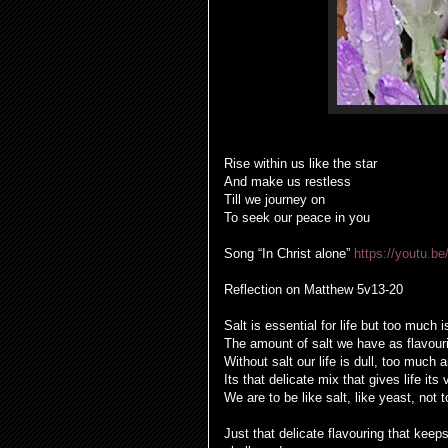
Rise within us like the star
And make us restless
Till we journey on
To seek our peace in you
Song “In Christ alone”
https://youtu.b
Reflection on Matthew 5v13-20
Salt is essential for life but too much
The amount of salt we have as flavourin
Without salt our life is dull, too much and
Its that delicate mix that gives life its
We are to be like salt, like yeast, not
Just that delicate flavouring that keeps