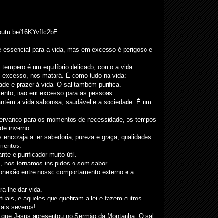
youtu.be/16KYvfIc2bE
é essencial para a vida, mas em excesso é perigoso e
tempero é um equilíbrio delicado, como a vida.
 excesso, nos matará. É como tudo na vida:
ade e prazer à vida. O sal também purifica.
ento, não em excesso para as pessoas.
ntém a vida saborosa, saudável e a sociedade. É um
servando para os momentos de necessidade, os tempos
de inverno.
 encoraja a ter sabedoria, pureza e graça, qualidades
mentos.
te e purificador muito útil.
 nos tornamos insípidos e sem sabor.
onexão entre nosso comportamento externo e a
ra lhe dar vida.
ituais, e aqueles que quebram a lei e fazem outros
ais severos!
" que Jesus apresentou no Sermão da Montanha. O sal