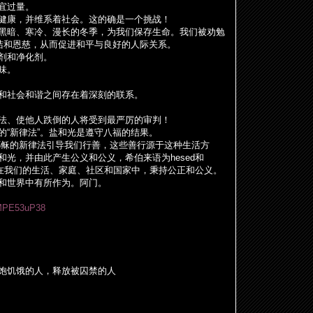
宜
过
量。
健康，并
维
系着社会。
这
的确是一个挑
战
！
黑暗、寒冷、漫
长
的冬季，
为
我
们
保存生命。我
们
被
劝
勉
洁
和恩慈，从而促
进
和平与良好的人
际
关系。
剂
和
净
化
剂
。
味。
和社会和
谐
之
间
存在着深刻的
联
系。
。
法、使他人跌倒的人将受到最
严
厉
的
审
判！
的“新律法”。
盐
和光是遵守八福的
结
果。
耶
稣
的新律法引
导
我
们
行善，
这
些善行源于
这
种生活方
和光，并由此
产
生公
义
和公
义
，希伯来
语为
hesed
和
在我
们
的生活、家庭、社区和国家中，秉持公正和公
义
。
和世界中有所作
为
。阿
门
。
aMPE53uP38
饱饥饿
的人，
释
放被囚禁的人