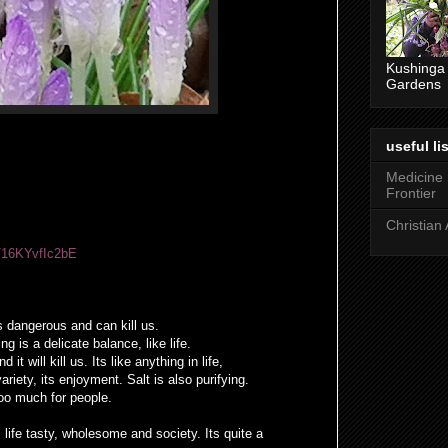
Kushinga
Gardens
useful lis
Medicine
Frontier
Christian 
e/16KYvfIc2bE
 is dangerous and can kill us.
g is a delicate balance, like life.
 it will kill us. Its like anything in life,
 variety, its enjoyment. Salt is also purifying.
 too much for people.
 life tasty, wholesome and society. Its quite a