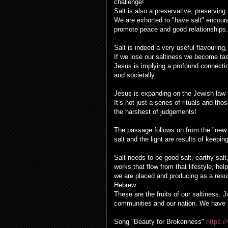
challenge!
Salt is also a preservative, preserving
We are exhorted to "have salt" encour
promote peace and good relationships.
Salt is indeed a very useful flavouring, 
If we lose our saltiness we become tas
Jesus is implying a profound connecti
and societally.
Jesus is expanding on the Jewish law to
It’s not just a series of rituals and t
the harshest of judgements!
The passage follows on from the "new
salt and the light are results of keepi
Salt needs to be good salt, earthy sal
works that flow from that lifestyle, help
we are placed and producing as a resu
Hebrew.
These are the fruits of our saltiness. J
communities and our nation. We have 
Song "Beauty for Brokenness"
https: