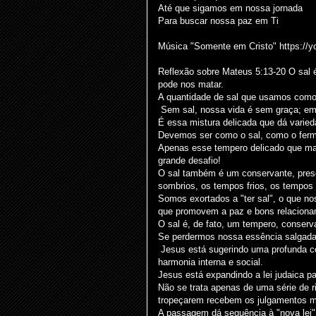
Até que sigamos em nossa jornada
Para buscar nossa paz em Ti
Música "Somente em Cristo" https://
Reflexão sobre Mateus 5:13-20 O sal 
pode nos matar.
A quantidade de sal que usamos como 
Sem sal, nossa vida é sem graça; em
É essa mistura delicada que dá varied
Devemos ser como o sal, como o ferm
Apenas esse tempero delicado que ma
grande desafio!
O sal também é um conservante, pre
sombrios, os tempos frios, os tempos 
Somos exortados a "ter sal", o que nos
que promovem a paz e bons relaciona
O sal é, de fato, um tempero, conservan
Se perdermos nossa essência salgada,
Jesus está sugerindo uma profunda c
harmonia interna e social.
Jesus está expandindo a lei judaica pa
Não se trata apenas de uma série de r
tropeçarem recebem os julgamentos m
A passagem dá sequência à "nova lei