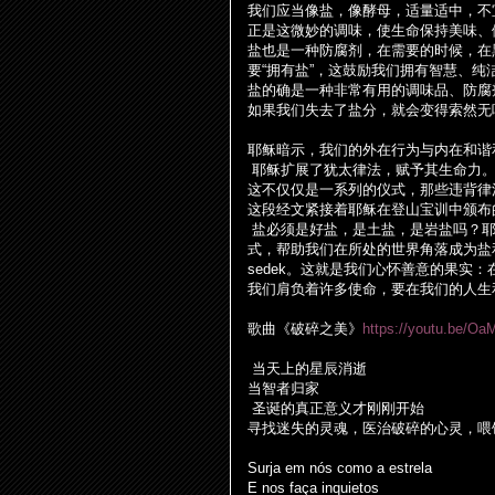
我
们应
当像
盐
，像酵母，适量适中，不
正是
这
微妙的
调
味，使生命保持美味、
盐
也是一种防腐
剂
，在需要的
时
候，在
要“
拥
有
盐
”，
这
鼓励我
们拥
有智慧、
纯
盐
的确是一种非常有用的
调
味品、防腐
如果我
们
失去了
盐
分，就会
变
得索然无
耶
稣
暗示，我
们
的外在行
为
与内在和
谐
耶
稣扩
展了犹太律法，
赋
予其生命力
这
不
仅仅
是一系列的
仪
式，那些
违
背律
这
段
经
文
紧
接着耶
稣
在登山宝
训
中
颁
布
盐
必
须
是好
盐
，是土
盐
，是岩
盐吗
？
式，帮助我
们
在所
处
的世界角落成
为盐
sedek
。
这
就是我
们
心
怀
善意的果
实
：
我
们
肩
负
着
许
多使命，要在我
们
的人生
歌曲《破碎之美》
https://youtu.be/O
当天上的星辰消逝
当智者
归
家
圣
诞
的真正意
义
才
刚刚
开始
寻
找迷失的灵魂，医治破碎的心灵，喂
Surja em nós como a estrela
E nos faça inquietos