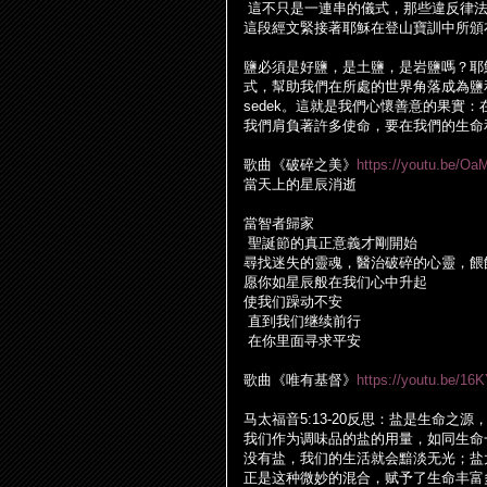
這不只是一連串的儀式，那些違反律
這段經文緊接著耶穌在登山寶訓中所頒
鹽必須是好鹽，是土鹽，是岩鹽嗎？耶
式，幫助我們在所處的世界角落成為鹽
sedek
。這就是我們心懷善意的果實：
我們肩負著許多使命，要在我們的生命
歌曲《破碎之美》
https://youtu.be/O
當天上的星辰消逝
當智者歸家
聖誕節的真正意義才剛開始
尋找迷失的靈魂，醫治破碎的心靈，餵
愿你如星辰般在我
们
心中升起
使我
们
躁
动
不安
直到我
们继续
前行
在你里面
寻
求平安
歌曲《唯有基督》
https://youtu.be/16
马
太福音
5:13-20
反思：
盐
是生命之源
我
们
作
为调
味品的
盐
的用量，如同生命
没有
盐
，我
们
的生活就会黯淡无光；
盐
正是
这
种微妙的混合，
赋
予了生命丰富