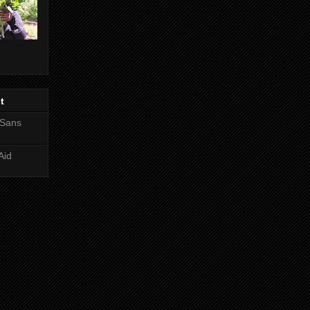
t
 Sans
Aid