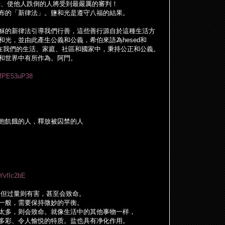
法、使他人跌倒的人將受到最嚴厲的審判！
布的「新律法」。鹽和光是遵守八福的結果。
穌的新律法引導我們行善，這些善行源自於這種生活方
和光，並由此
產
生公義和公義，希伯來語為
hesed
和
在我們的生活、家庭、社區和國家中，秉持公正和公義。
和世界中有所作為。阿門。
aMPE53uP38
飽飢餓的人，釋放被囚禁的人
KYvfIc2bE
，但
过
量
则
有害，甚至会致命。
一般，需要保持微妙的平衡。
太多，
则
会致命。就像生活中的其他事物一
样
，
多彩、令人愉悦的特
质
。
盐
也具有
净
化作用。