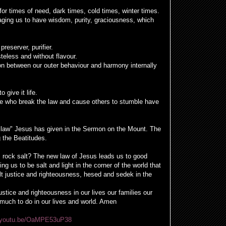
 for times of need, dark times, cold times, winter times.
aging us to have wisdom, purity, graciousness, which
preserver, purifier.
teless and without flavour.
on between our outer behaviour and harmony internally
 give it life.
hose who break the law and cause others to stumble have
 law" Jesus has given in the Sermon on the Mount. The
ng the Beatitudes.
t, rock salt? The new law of Jesus leads us to good
ing us to be salt and light in the corner of the world that
lt justice and righteousness, hesed and sedek in the
ustice and righteousness in our lives our families our
much to do in our lives and world. Amen
//youtu.be/OaMPE53uP38