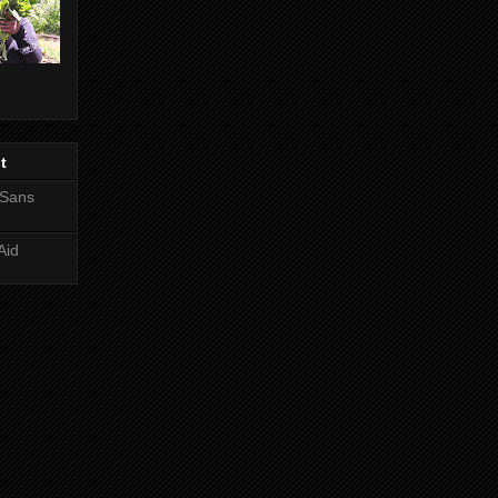
t
 Sans
Aid