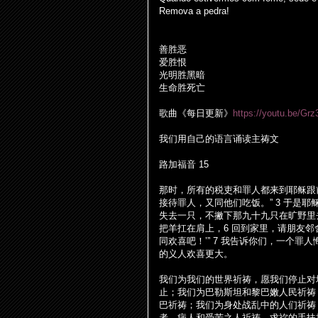
Remova a pedra!
善
胜恶
爱胜
恨
光明
胜
黑暗
生命
胜
死亡
歌曲《每日更新》
https://youtu.be/G
我
们
用自己的
语
言
诵读
主祷文
路加福音
15
那
时
，所有的税吏和罪人都来到耶
稣
跟
接待罪人，又同他
们
吃
饭
。
” 3
于是耶
失去一只，不撇下那九十九只在
旷
野里
把羊扛在肩上，
6
回到家里，
请
朋友
邻
同
欢
喜吧！
’” 7
我告
诉
你
们
，一个罪人
的
义
人
欢
喜更大。
我
们为
我
们
的世界祈祷，愿我
们
停止
对
止；我
们为
巴勒斯坦和黎巴嫩人民祈祷
巴祈祷；我
们为
身
处战
乱中的人
们
祈祷
者、病人和受苦之人祈祷。求祢的手扶