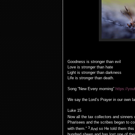
Goodness is stronger than evil
Love is stronger than hate
Light is stronger than darkness
Life is stronger than death.
Song “New Every morning”
https://y
We say the Lord’s Prayer in our own l
Luke 15
Now all the
tax collectors and
sinners
Pharisees and the scribes
began
to co
3
with them.”
And
so
He told them this
hundred sheep and has lost one of the