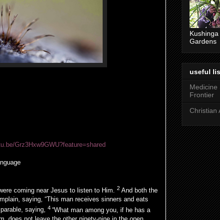
Kushinga
Gardens
useful lis
Medicine
Frontier
Christian 
outu.be/Grz3Hxw9GWU?feature=shared
anguage
2
 were coming near
Jesus to listen to Him.
And both the
mplain, saying, “This man receives sinners and
eats
4
 parable, saying,
“What man among you, if he has a
m, does not leave the
other
ninety-nine in the
open