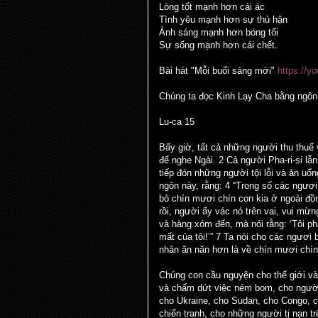
Lòng tốt mạnh hơn cái ác
Tình yêu mạnh hơn sự thù hận
Ánh sáng mạnh hơn bóng tối
Sự sống mạnh hơn cái chết.
Bài hát "Mỗi buổi sáng mới"
https://
Chúng ta đọc Kinh Lạy Cha bằng ngô
Lu-ca 15
Bấy giờ, tất cả những người thu thuế
để nghe Ngài. 2 Cả người Pha-ri-si lẫ
tiếp đón những người tội lỗi và ăn uố
ngôn này, rằng: 4 “Trong số các ngươ
bỏ chín mươi chín con kia ở ngoài đồ
rồi, người ấy vác nó trên vai, vui mừ
và hàng xóm đến, mà nói rằng: ‘Tôi phả
mất của tôi!’” 7 Ta nói cho các ngươi 
nhân ăn năn hơn là về chín mươi chí
Chúng con cầu nguyện cho thế giới và
và chấm dứt việc ném bom, cho người
cho Ukraine, cho Sudan, cho Congo, 
chiến tranh, cho những người tị nạn tr