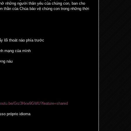
hở những người thân yêu của chúng con, ban cho
ên thần của Chúa bảo vệ chúng con trong những thời
y lối thoát nào phía trước
tính mạng của mình
ơng náu
/youtu.be/Grz3Hxw9GWU?feature=shared
so próprio idioma