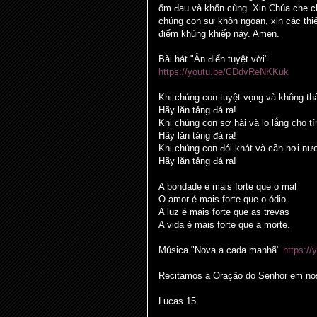
ốm đau và khốn cùng. Xin Chúa che c
chúng con sự khôn ngoan, xin các thi
điểm khủng khiếp này. Amen.
Bài hát "Ân điển tuyệt vời"
https://youtu.be/CDdvReNKKuk
Khi chúng con tuyệt vọng và không thấ
Hãy lăn tảng đá ra!
Khi chúng con sợ hãi và lo lắng cho 
Hãy lăn tảng đá ra!
Khi chúng con đói khát và cần nơi nư
Hãy lăn tảng đá ra!
A bondade é mais forte que o mal
O amor é mais forte que o ódio
A luz é mais forte que as trevas
A vida é mais forte que a morte.
Música "Nova a cada manhã"
https:/
Recitamos a Oração do Senhor em nos
Lucas 15