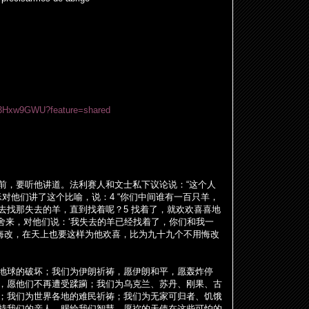
rz3Hxw9GWU?feature=shared
前，要听他
讲
道。法利
赛
人和文士私下
议论说
：
“
这
个人
稣对
他
们讲
了
这
个比
喻
，
说
：
4 “
你
们
中
间谁
有一百只羊，
去找那失去的羊，直到找着呢？
5
找着了，就
欢欢
喜喜地
舍来，
对
他
们说
：
‘
我失去的羊已
经
找着了，你
们
和我一
悔改，在天上也要
这样为
他
欢
喜，比
为
九十九个不用悔改
地球的破坏；我
们为
伊朗祈祷，愿伊朗和平，愿
轰
炸停
，愿他
们
不再遭受蹂
躏
；我
们为乌
克
兰
、
苏
丹、
刚
果、古
；我
们为
世界各地的
难
民祈祷；我
们为
无家可
归
者、
饥饿
持我
们
的
亲
人，
赐给
我
们
智慧，愿祢的天使在
这
些可怕的