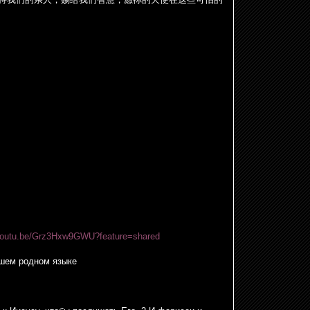
/youtu.be/Grz3Hxw9GWU?feature=shared
шем родном языке