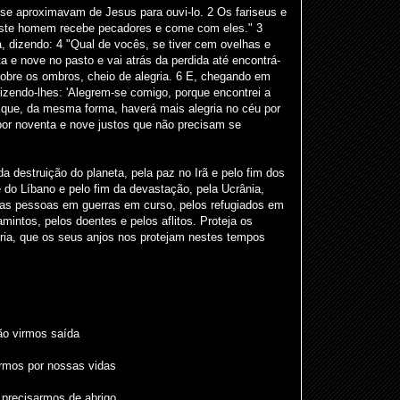
 se aproximavam de Jesus para ouvi-lo. 2 Os fariseus e
ste homem recebe pecadores e come com eles." 3
, dizendo: 4 "Qual de vocês, se tiver cem ovelhas e
a e nove no pasto e vai atrás da perdida até encontrá-
sobre os ombros, cheio de alegria. 6 E, chegando em
izendo-lhes: 'Alegrem-se comigo, porque encontrei a
o que, da mesma forma, haverá mais alegria no céu por
or noventa e nove justos que não precisam se
 destruição do planeta, pela paz no Irã e pelo fim dos
 do Líbano e pelo fim da devastação, pela Ucrânia,
las pessoas em guerras em curso, pelos refugiados em
mintos, pelos doentes e pelos aflitos. Proteja os
ria, que os seus anjos nos protejam nestes tempos
o virmos saída
mos por nossas vidas
precisarmos de abrigo