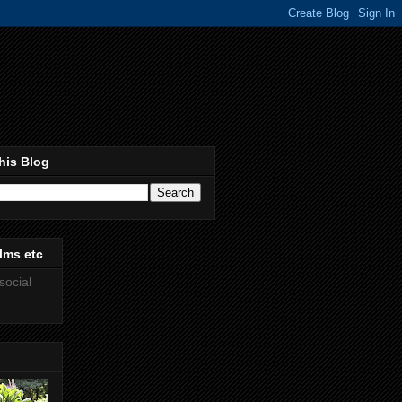
his Blog
lms etc
social