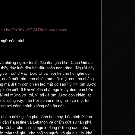
youtu.be/Grz3Hxw9GWU?feature=shared
n ngữ của mình
 và những người tội lỗi đều đến gần Đức Chúa Giê-su
n thầy dạy luật đều bắt đầu phàn nàn, rằng: “Người này
ng với họ.” 3 Vậy, Đức Chúa Trời kể cho họ nghe dụ
i, ai có một trăm con chiên mà mất một con, há chẳng
ng mà đi tìm con chiên lạc mất đó sao? 5 Khi tìm được
ng khôn xiết. 6 Khi về đến nhà, người ấy đem bạn hữu
i vui mừng với tôi, vì tôi đã tìm được con chiên lạc
biết, cũng vậy, trên trời sẽ vui mừng hơn về một tội
n người công chính không cần ăn năn.
 chấm dứt sự tàn phá hành tinh này, hòa bình ở Iran
 dân Palestine và Lebanon và chấm dứt sự tàn phá,
cho Cuba, cho những người đang ở trong các cuộc
ên toàn thế giới, cho những người vô gia cư, đói khổ,