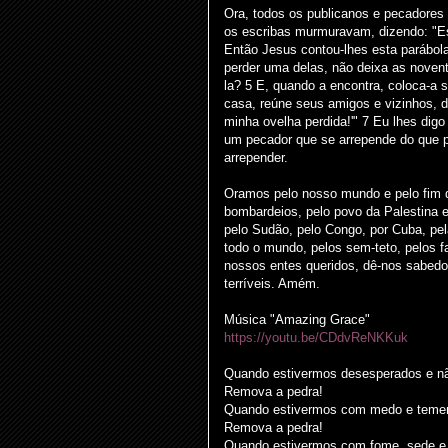
Ora, todos os publicanos e pecadores
os escribas murmuravam, dizendo: "E
Então Jesus contou-lhes esta parábola
perder uma delas, não deixa as novent
la? 5 E, quando a encontra, coloca-a 
casa, reúne seus amigos e vizinhos, d
minha ovelha perdida!'" 7 Eu lhes dig
um pecador que se arrepende do que p
arrepender.
Oramos pelo nosso mundo e pelo fim da
bombardeios, pelo povo da Palestina e
pelo Sudão, pelo Congo, por Cuba, pe
todo o mundo, pelos sem-teto, pelos fa
nossos entes queridos, dê-nos sabedo
terríveis. Amém.
Música "Amazing Grace"
https://youtu.be/CDdvReNKKuk
Quando estivermos desesperados e nã
Remova a pedra!
Quando estivermos com medo e temer
Remova a pedra!
Quando estivermos com fome, sede e 