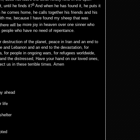
5
, until he finds it?
And when he has found it, he puts it
he comes home, he calls together his friends and his
with me, because I have found my sheep that was
there will be
more
joy in heaven over one sinner who
us people who have no need of repentance.
 destruction of the planet, peace in Iran and an end to
ne and Lebanon and an end to the devastation, for
a, for people in ongoing wars, for refugees worldwide,
 and the distressed, Have your hand on our loved ones,
ct us in these terrible times. Amen
ay ahead
 life
shelter
pted