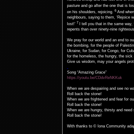
pasture and go after the one that is lost
6
on his shoulders, rejoicing.
And when 
neighbours, saying to them, ‘Rejoice 
7
lost!’
I tell you that in the same way, 
repents than over ninety-nine righteo
We pray for our world and an end to our
the bombing, for the people of Palesti
Ukraine, for Sudan, for Congo, for Cub
for the homeless, the hungry, the sick
Give us wisdom, may your angels prote
Song “Amazing Grace”
https://youtu.be/CDdvReNKKuk
When we are despairing and see no w
Roll back the stone!
When we are frightened and fear for our
Roll back the stone!
When we are hungry, thirsty and need 
Roll back the stone!
With thanks to © Iona Community ada