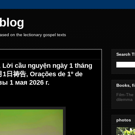
blog
ased on the lectionary gospel texts
Search T
, Lời cầu nguyện ngày 1 tháng
月1日祷告, Orações de 1º de
ы 1 мая 2026 г.
Books, fi
Film-The 
dilemma
photos