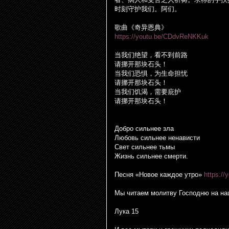
时
刻守
护
我
们
。阿
们
。
歌曲《奇异恩典》
https://youtu.be/CDdvReNKKuk
当我
们绝
望，看不到前路
请
挪开那
块
石
头
！
当我
们
恐惧，
为
生命担
忧
请
挪开那
块
石
头
！
当我
们饥
渴，需要庇
护
请
挪开那
块
石
头
！
Добро сильнее зла
Любовь сильнее ненависти
Свет сильнее тьмы
Жизнь сильнее смерти.
Песня «Новое каждое утро»
https:/
Мы читаем молитву Господню на на
Лука 15