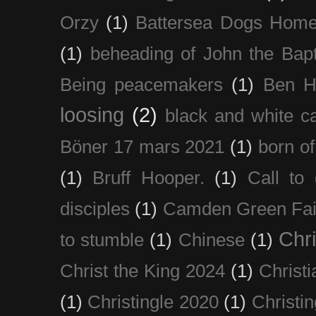
Orzy
(1)
Battersea Dogs Hom
(1)
beheading of John the Bapt
Being peacemakers
(1)
Ben H
loosing
(2)
black and white c
Böner 17 mars 2021
(1)
born of
(1)
Bruff Hooper.
(1)
Call to 
disciples
(1)
Camden Green Fai
Chri
to stumble
(1)
Chinese
(1)
Christ the King 2024
(1)
Christi
(1)
Christingle 2020
(1)
Christi