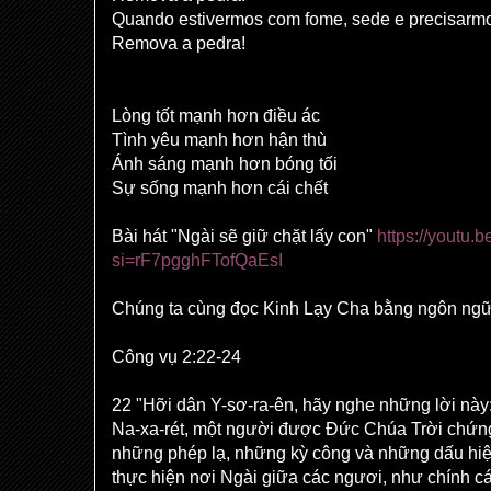
Quando estivermos com fome, sede e precisarmo
Remova a pedra!
Lòng tốt mạnh hơn điều ác
Tình yêu mạnh hơn hận thù
Ánh sáng mạnh hơn bóng tối
Sự sống mạnh hơn cái chết
Bài hát "Ngài sẽ giữ chặt lấy con"
https://youtu
si=rF7pgghFTofQaEsI
Chúng ta cùng đọc Kinh Lạy Cha bằng ngôn ng
Công vụ 2:22-24
22 "Hỡi dân Y-sơ-ra-ên, hãy nghe những lời nà
Na-xa-rét, một người được Đức Chúa Trời chứn
những phép lạ, những kỳ công và những dấu hi
thực hiện nơi Ngài giữa các ngươi, như chính 