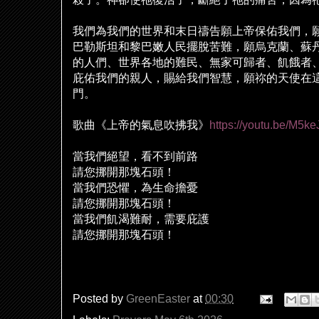
我們為我們的世界和末日禱告願上帝保佑我們，
巴勒斯坦和黎巴嫩人民擺
脫
苦難，願烏克蘭、蘇
的人們、世界各地的難民、無家可歸者、飢餓者
庇佑我們的親人，賜給我們智慧，願祢的天使在
門。
歌曲《上帝的氣息吹拂我》
https://youtu.be/M5
當我們
絕
望，看不到前路
請您挪開那塊石頭！
當我們恐懼，為生命擔憂
請您挪開那塊石頭！
當我們飢渴難耐，需要庇護
請您挪開那塊石頭！
Posted by
GreenEaster
at
00:30