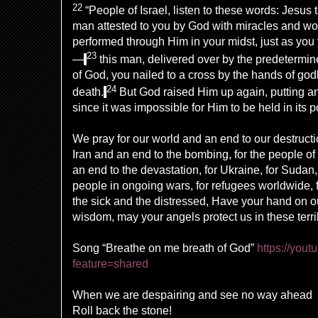
22
“People of Israel, listen to these words:
Jesus 
man
attested to you by God with
miracles and
wo
performed through Him in your midst, just as yo
23
—
this
man
, delivered over by the
predetermin
of God,
you nailed to a cross by the hands of
god
24
death.
But
God raised Him up again, putting an
since it
was impossible for Him to be held
in its 
We pray for our world and an end to our destructi
Iran and an end to the bombing, for the people 
an end to the devastation, for Ukraine, for Sudan,
people in ongoing wars, for refugees worldwide, 
the sick and the distressed, Have your hand on o
wisdom, may your angels protect us in these terr
Song “Breathe on me breath of God”
https://yo
feature=shared
When we are despairing and see no way ahead
Roll back the stone!