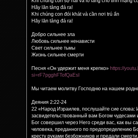
Khi chúng con sợ hãi và lo lắng cho tính mạng c
Hãy lăn tảng đá ra!
Khi chúng con đói khát và cần nơi trú ẩn
Hãy lăn tảng đá ra!
Добро сильнее зла
Любовь сильнее ненависти
Свет сильнее тьмы
Жизнь сильнее смерти
Песня «Он удержит меня крепко»
https://you
si=rF7pgghFTofQaEsI
Мы читаем молитву Господню на нашем родн
Деяния 2:22-24
22 «Народ Израилев, послушайте сие слова: 
засвидетельствованный вам Богом чудесами 
Бог совершил через Него среди вас, как вы са
человека, преданного по предопределению Бо
кресту руками безбожников и предали смерти.