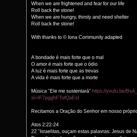
When we are frightened and fear for our life
Roll back the stone!
When we are hungry, thirsty and need shelter
Roll back the stone!
With thanks to © Iona Community adapted
A bondade é mais forte que o mal
O amor é mais forte que o ódio
A luz é mais forte que as trevas
A vida é mais forte que a morte
Música "Ele me sustentará"
https://youtu.be/B
si=rF7pgghFTofQaEsI
Recitamos a Oração do Senhor em nosso própri
Atos 2:22-24
22 "Israelitas, ouçam estas palavras: Jesus de