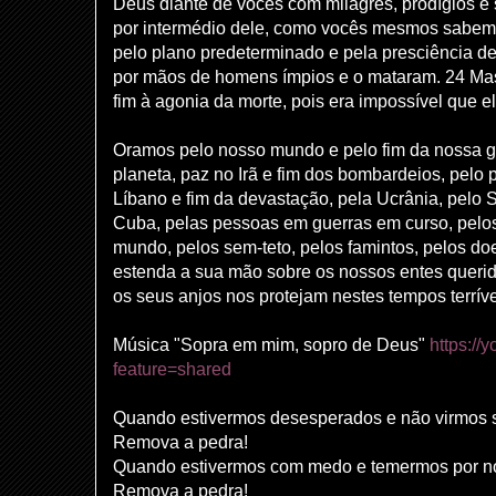
Deus diante de vocês com milagres, prodígios e 
por intermédio dele, como vocês mesmos sabem
pelo plano predeterminado e pela presciência de
por mãos de homens ímpios e o mataram. 24 Mas
fim à agonia da morte, pois era impossível que el
Oramos pelo nosso mundo e pelo fim da nossa g
planeta, paz no Irã e fim dos bombardeios, pelo 
Líbano e fim da devastação, pela Ucrânia, pelo 
Cuba, pelas pessoas em guerras em curso, pelos
mundo, pelos sem-teto, pelos famintos, pelos doen
estenda a sua mão sobre os nossos entes querid
os seus anjos nos protejam nestes tempos terrív
Música "Sopra em mim, sopro de Deus"
https:/
feature=shared
Quando estivermos desesperados e não virmos 
Remova a pedra!
Quando estivermos com medo e temermos por n
Remova a pedra!