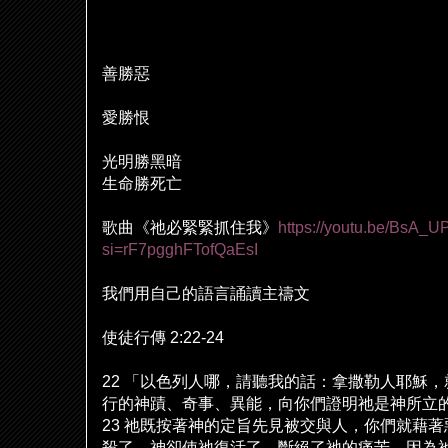
善勝惡
愛勝恨
光明勝黑暗
生命勝死亡
歌曲《
祂
必緊緊抓住我》
https://youtu.be/BsA_
si=rF7pgghFTofQaEsI
我們用自己的語言誦讀主禱文
使徒行傳
2:22-24
22
「以色列人哪，請聽我的話：拿撒勒人耶穌，
行的神蹟、奇事、異能，向你們證明
祂
是神所立
23
祂
既按著神的定旨先見被交與人，你們就藉著
殺了。神卻使
祂
復活了，斷
絕
了
祂
的痛苦，因為