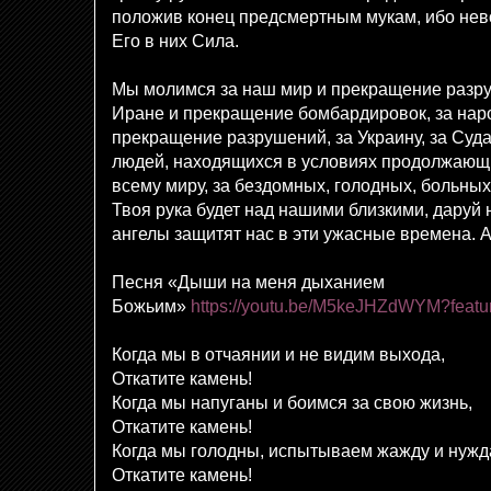
положив конец предсмертным мукам, ибо не
Его в них Сила.
Мы молимся за наш мир и прекращение разру
Иране и прекращение бомбардировок, за нар
прекращение разрушений, за Украину, за Судан,
людей, находящихся в условиях продолжающи
всему миру, за бездомных, голодных, больны
Твоя рука будет над нашими близкими, даруй 
ангелы защитят нас в эти ужасные времена. 
Песня «Дыши на меня дыханием
Божьим»
https://youtu.be/M5keJHZdWYM?featu
Когда мы в отчаянии и не видим выхода,
Откатите камень!
Когда мы напуганы и боимся за свою жизнь,
Откатите камень!
Когда мы голодны, испытываем жажду и нужд
Откатите камень!