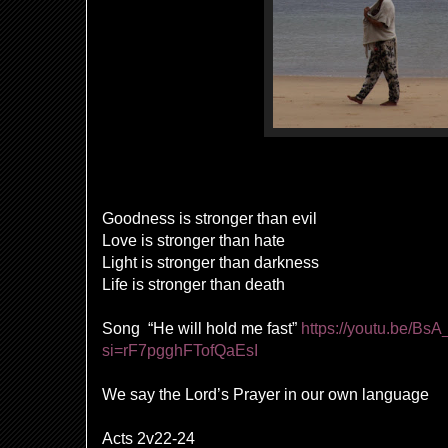
Goodness is stronger than evil
Love is stronger than hate
Light is stronger than darkness
Life is stronger than death
Song “He will hold me fast”
https://youtu.be/B
si=rF7pgghFTofQaEsI
We say the Lord’s Prayer in our own language
Acts 2v22-24