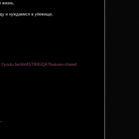
ю жизнь,
ду и нуждаемся в убежище,
s://youtu.be/dnt4ST8HGQA?feature=shared
，