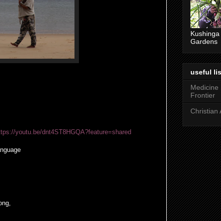
Kushinga
Gardens
useful lis
Medicine
Frontier
Christian 
ttps://youtu.be/dnt4ST8HGQA?feature=shared
anguage
ong,