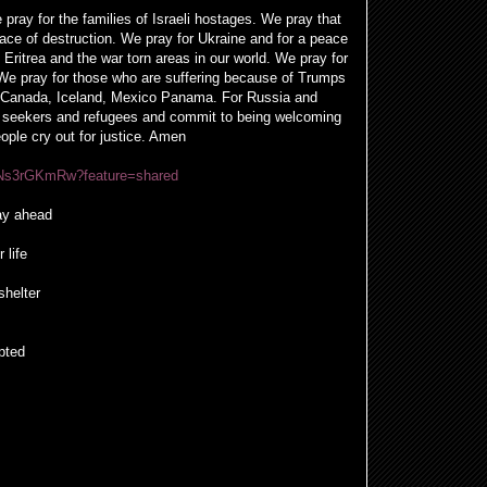
pray for the families of Israeli hostages. We pray that
ace of destruction. We pray for Ukraine and for a peace
Eritrea and the war torn areas in our world. We pray for
We pray for those who are suffering because of Trumps
 for Canada, Iceland, Mexico Panama. For Russia and
m seekers and refugees and commit to being welcoming
ople cry out for justice. Amen
NpNs3rGKmRw?feature=shared
ay ahead
 life
shelter
pted