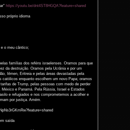
tar"
https://youtu.be/dnt4ST8HGQA?feature=shared
so próprio idioma
 e o meu cântico;
elas famílias dos reféns israelenses. Oramos para que
ez da destruição. Oramos pela Ucrânia e por um
ão, Iêmen, Eritreia e pelas áreas devastadas pela
s católicos enquanto escolhem um novo Papa; oramos
 tarifas de Trump, pelas pessoas com medo de perder
, México e Panamá. Pela Rússia, Israel e Estados
asilo e refugiados e nos comprometemos a acolher e
lamam por justiça. Amém.
be/NpNs3rGKmRw?feature=shared
em saída