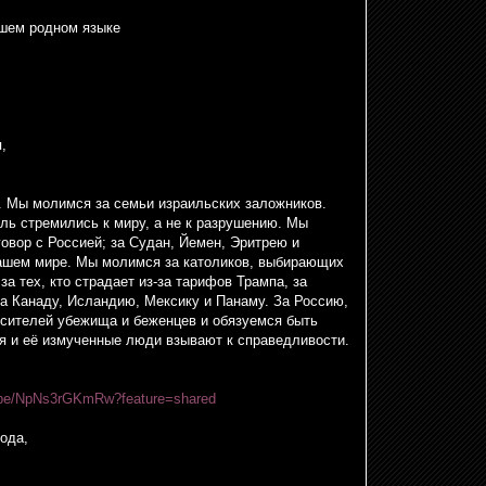
шем родном языке
,
. Мы молимся за семьи израильских заложников.
ь стремились к миру, а не к разрушению. Мы
овор с Россией; за Судан, Йемен, Эритрею и
нашем мире. Мы молимся за католиков, выбирающих
а тех, кто страдает из-за тарифов Трампа, за
за Канаду, Исландию, Мексику и Панаму. За Россию,
сителей убежища и беженцев и обязуемся быть
я и её измученные люди взывают к справедливости.
u.be/NpNs3rGKmRw?feature=shared
ода,