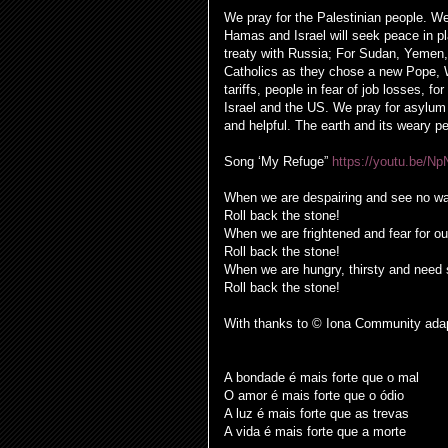
We pray for the Palestinian people. We 
Hamas and Israel will seek peace in pl
treaty with Russia; For Sudan, Yemen, 
Catholics as they chose a new Pope, 
tariffs, people in fear of job losses,
Israel and the US. We pray for asylu
and helpful. The earth and its weary pe
Song ‘My Refuge”
https://youtu.be/
When we are despairing and see no w
Roll back the stone!
When we are frightened and fear for our
Roll back the stone!
When we are hungry, thirsty and need 
Roll back the stone!
With thanks to © Iona Community ada
A bondade é mais forte que o mal
O amor é mais forte que o ódio
A luz é mais forte que as trevas
A vida é mais forte que a morte