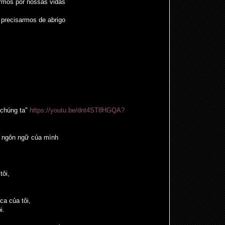
mos por nossas vidas
precisarmos de abrigo
 chúng ta"
https://youtu.be/dnt4ST8HGQA?
g ngôn ngữ của mình
tôi,
ca của tôi,
i.