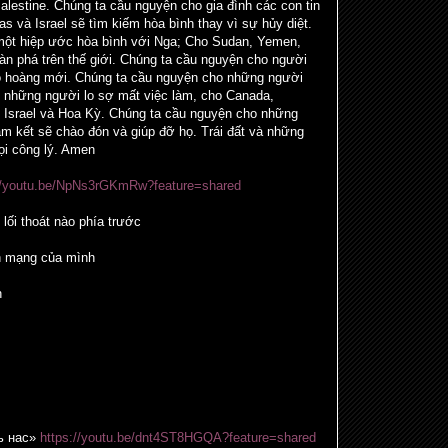
lestine. Chúng ta cầu nguyện cho gia đình các con tin
s và Israel sẽ tìm kiếm hòa bình thay vì sự hủy diệt.
một hiệp ước hòa bình với Nga; Cho Sudan, Yemen,
 tàn phá trên thế giới. Chúng ta cầu nguyện cho người
áo hoàng mới. Chúng ta cầu nguyện cho những người
, những người lo sợ mất việc làm, cho Canada,
 Israel và Hoa Kỳ. Chúng ta cầu nguyện cho những
cam kết sẽ chào đón và giúp đỡ họ. Trái đất và những
ọi công lý. Amen
://youtu.be/NpNs3rGKmRw?feature=shared
lối thoát nào phía trước
nh mạng của mình
n
ь нас»
https://youtu.be/dnt4ST8HGQA?feature=shared