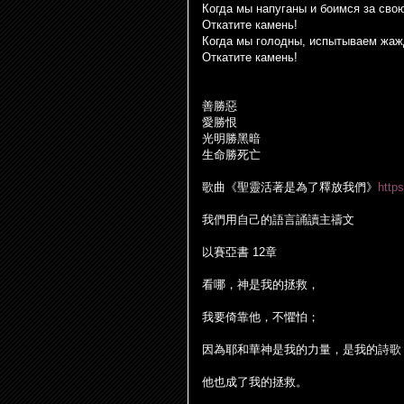
Когда мы напуганы и боимся за сво
Откатите камень!
Когда мы голодны, испытываем жаж
Откатите камень!
善勝惡
愛勝恨
光明勝黑暗
生命勝死亡
歌曲《聖靈活著是為了釋放我們》
http
我們用自己的語言誦讀主禱文
以賽亞書
12
章
看哪，神是我的拯救，
我要倚靠他，不懼怕；
因為耶和華神是我的力量，是我的詩歌
他也成了我的拯救。