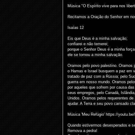
Música "O Espírito vive para nos liber
Recitamos a Oração do Senhor em nos
Isaías 12
Eis que Deus é a minha salvação;
confiarei e não temerei;
porque o Senhor Deus é a minha força
ele se tornou a minha salvação.
Oramos pelo povo palestino. Oramos p
o Hamas e Israel busquem a paz em v
tratado de paz com a Rússia; pelo Sud
guerra em nosso mundo. Oramos pelo
por aqueles que sofrem por causa das
seus empregos, pelo Canadá, Islândia
Unidos. Oramos pelos requerentes de 
ajudar. A Terra e seu povo cansado c
Música 'Meu Refúgio' https://youtu.
Quando estivermos desesperados e s
Remova a pedra!