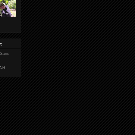
t
 Sans
Aid