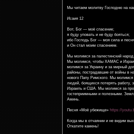
Мы читаем молитву Господню на на
Исаия 12
Вот, Бог — моё спасение;
я буду уповать и не буду бояться;
ибо Господь Бог — моя сила и песня
и Он стал моим спасением.
Мы молимся за палестинский народ
Мы молимся, чтобы ХАМАС и Израил
молимся за Украину и за мирный дог
районы, пострадавшие от войны в 
нового Папу Римского. Мы молимся з
людей, боящихся потерять работу, 
Израиль и США. Мы молимся за про
гостеприимными и полезными. Земл
Аминь.
Песня «Моё убежище»
https://yout
Когда мы в отчаянии и не видим вых
Откатите камень!