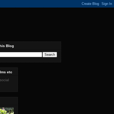
his Blog
lms etc
social