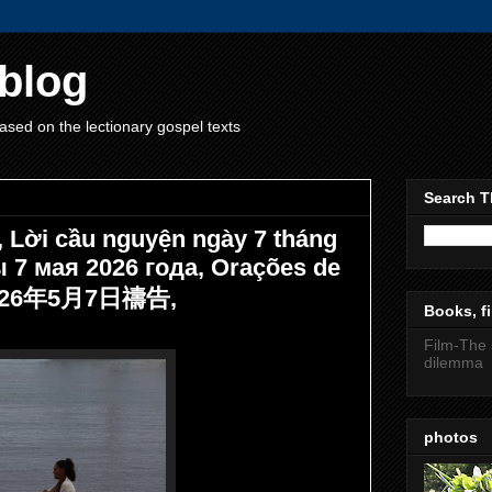
blog
ased on the lectionary gospel texts
Search T
, Lời cầu nguyện ngày 7 tháng
 7 мая 2026 года, Orações de
 2026年5月7日禱告,
Books, fi
Film-The 
dilemma
photos