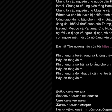
Chúng ta cầu nguyện cho người dân Pa
Israel. Chúng ta cầu nguyện rằng Hama
Chúng ta cầu nguyện cho Ukraine và 
Eritrea và các khu vực bị chiến tranh
Công giáo khi họ bầu chọn một vị Gi
đang đau khổ vì thuế quan của Trump
Iceland, Mexico và Panama. Cho Nga,
người xin tị nạn và người tị nạn, và 
con người mệt mỏi của nó đang kêu g
Bài hát 'Nơi nương náu của tôi'
https
Khi chúng ta tuyệt vọng và không thấy 
Hãy lăn tảng đá ra!
Khi chúng ta sợ hãi và lo lắng cho tí
Hãy lăn tảng đá ra!
Khi chúng ta đói khát và cần nơi trú ẩ
Hãy lăn tảng đá ra!
Добро сильнее зла
Любовь сильнее ненависти
Свет сильнее тьмы
Жизнь сильнее смерти
Песня «Дух живёт, чтобы освободит