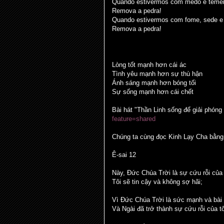
Quando estivermos com medo e temer
Remova a pedra!
Quando estivermos com fome, sede e 
Remova a pedra!
Lòng tốt mạnh hơn cái ác
Tình yêu mạnh hơn sự thù hận
Ánh sáng mạnh hơn bóng tối
Sự sống mạnh hơn cái chết
Bài hát "Thần Linh sống để giải phóng
feature=shared
Chúng ta cùng đọc Kinh Lạy Cha bằn
Ê-sai 12
Này, Đức Chúa Trời là sự cứu rỗi của 
Tôi sẽ tin cậy và không sợ hãi;
Vì Đức Chúa Trời là sức mạnh và bài 
Và Ngài đã trở thành sự cứu rỗi của tô