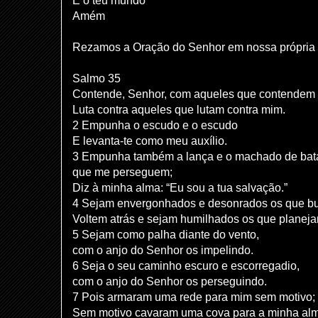
E o teu mundo
Amém
Rezamos a Oração do Senhor em nossa própria 
Salmo 35
Contende, Senhor, com aqueles que contendem
Luta contra aqueles que lutam contra mim.
2 Empunha o escudo e o escudo
E levanta-te como meu auxílio.
3 Empunha também a lança e o machado de batal
que me perseguem;
Diz à minha alma: “Eu sou a tua salvação.”
4 Sejam envergonhados e desonrados os que bu
Voltem atrás e sejam humilhados os que planeja
5 Sejam como palha diante do vento,
com o anjo do Senhor os impelindo.
6 Seja o seu caminho escuro e escorregadio,
com o anjo do Senhor os perseguindo.
7 Pois armaram uma rede para mim sem motivo;
Sem motivo cavaram uma cova para a minha al