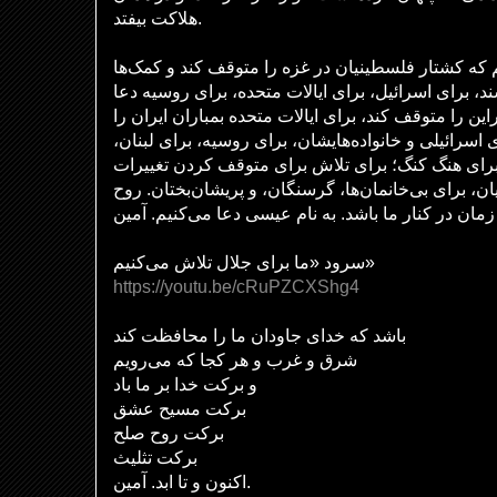
هلاکت بیفتد.
م که کشتار فلسطینیان در غزه را متوقف کند و کمک‌ها
د، برای اسرائیل، برای ایالات متحده، برای روسیه دعا
این را متوقف کند، برای ایالات متحده بمباران ایران را
 اسرائیلی و خانواده‌هایشان، برای روسیه، برای لبنان
برای هنگ کنگ؛ برای تلاش برای متوقف کردن تغییرات
یان، برای بی‌خانمان‌ها، گرسنگان، و پریشان‌بختان. روح
زمان در کنار ما باشد. به نام عیسی دعا می‌کنیم. آمین
سرود «ما برای جلال تلاش می‌کنیم»
https://youtu.be/cRuPZCXShg4
باشد که خدای جاودان ما را محافظت کند
شرق و غرب و هر کجا که می‌رویم
و برکت خدا بر ما باد
برکت مسیح عشق
برکت روح صلح
برکت تثلیث
اکنون و تا ابد. آمین.