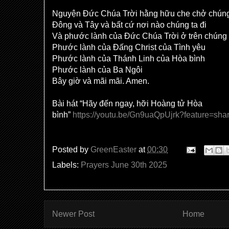
Nguyện Đức Chúa Trời hằng hữu che chở chúng
Đông và Tây và bất cứ nơi nào chúng ta đi
Và phước lành của Đức Chúa Trời ở trên chúng 
Phước lành của Đấng Christ của Tình yêu
Phước lành của Thánh Linh của Hòa bình
Phước lành của Ba Ngôi
Bây giờ và mãi mãi. Amen.
Bài hát “Hãy đến ngay, hỡi Hoàng tử Hòa
bình”
https://youtu.be/Gn9uaQpUjrk?feature=sha
Posted by
GreenEaster
at
00:30
Labels:
Prayers June 30th 2025
Newer Post
Home