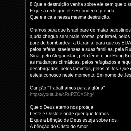
8 Que a destruição venha sobre ele sem que o s
E que a rede que ele escondeu o prenda;
Que ele caia nessa mesma destruição.
Oramos para que Israel pare de matar palestino
ajuda chegue sem mais mortes, por Israel, pelo
pare de bombardear a Ucrânia, para que os EUA
pelos reféns israelenses e suas famílias, pela Rú
Síria, pelo Afeganistão, pelo Iêmen, por Hong Ko
as mudanças climáticas, pelos refugiados e requ
desabrigados, pelos famintos, pelos aflitos. Que
esteja conosco neste momento. Em nome de Je
Canção “Trabalhamos para a glória”
https://youtu.be/cRuPZCXShg4
Que o Deus eterno nos proteja
Leste e Oeste e onde quer que formos
E que a bênção de Deus esteja sobre nós
A bênção do Cristo do Amor