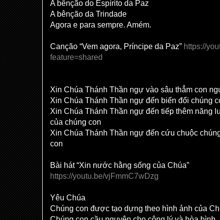
A bênção do Espírito da Paz
A bênção da Trindade
Agora e para sempre. Amém.
Canção “Vem agora, Príncipe da Paz”
https://y
feature=shared
Xin Chúa Thánh Thần ngự vào sâu thẳm con ng
Xin Chúa Thánh Thần ngự đến biến đổi chúng c
Xin Chúa Thánh Thần ngự đến tiếp thêm năng lư
của chúng con
Xin Chúa Thánh Thần ngự đến cứu chuộc chúng
con
Bài hát “Xin nước hằng sống của Chúa”
https://youtu.be/vjFmmC7wDzg
Yêu Chúa
Chúng con được tạo dựng theo hình ảnh của C
Chúng con cầu nguyện cho công lý và hòa bình