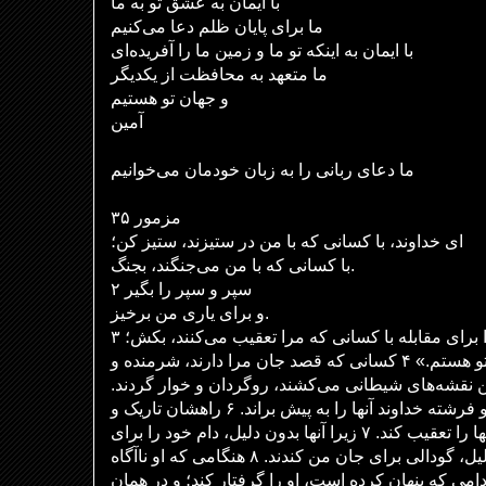
با ایمان به عشق تو به ما
ما برای پایان ظلم دعا می‌کنیم
با ایمان به اینکه تو ما و زمین ما را آفریده‌ای
ما متعهد به محافظت از یکدیگر
و جهان تو هستیم
آمین
ما دعای ربانی را به زبان خودمان می‌خوانیم
مزمور ۳۵
ای خداوند، با کسانی که با من در ستیزند، ستیز کن؛
با کسانی که با من می‌جنگند، بجنگ.
۲ سپر و سپر را بگیر
و برای یاری من برخیز.
۳  برای مقابله با کسانی که مرا تعقیب می‌کنند، بکش؛
به روح من بگو: «من نجات تو هستم.» ۴ کسانی که قصد جان مرا دارند، شرمنده و
ن نقشه‌های شیطانی می‌کشند، روگردان و خوار گردند
۵ مانند کاه در برابر باد باشند، و فرشته خداوند آنها را به پیش براند. ۶ راهشان تاریک و
لغزنده باشد، و فرشته خداوند آنها را تعقیب کند. ۷ زیرا آنها بدون دلیل، دام خود را برای
من پنهان کردند؛ و بدون دلیل، گودالی برای جان من کندند. ۸ هنگامی که او ناآگاه
دامی که پنهان کرده است، او را گرفتار کند؛ و در همان