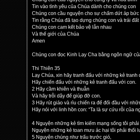
Tin vào tình yêu của Chúa dành cho chúng con
Chúng con cầu nguyện cho sự chấm dứt áp bức
Tin rằng Chúa đã tạo dựng chúng con và trái đấ
Chúng con cam kết bảo vệ lẫn nhau
Và thế giới của Chúa
Amen
Chúng con đọc Kinh Lạy Cha bằng ngôn ngữ củ
Thi Thiên 35
Lạy Chúa, xin hãy tranh đấu với những kẻ tranh 
Hãy chiến đấu với những kẻ tranh đấu với con.
2 Hãy cầm khiên và thuẫn
Và hãy trỗi dậy để giúp đỡ con.
3 Hãy rút giáo và rìu chiến ra để đối đầu với nhữ
Hãy nói với linh hồn con: “Ta là sự cứu rỗi của n
4 Nguyện những kẻ tìm kiếm mạng sống tôi phải 
Nguyện những kẻ toan mưu ác hại tôi phải thối l
5 Nguyện chúng như trấu trước gió,