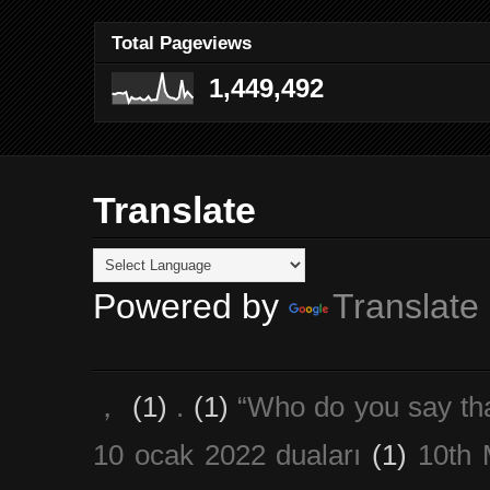
Total Pageviews
1,449,492
Translate
Powered by
Translate
，
(1)
.
(1)
“Who do you say th
10 ocak 2022 duaları
(1)
10th 