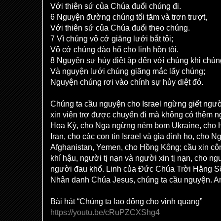
Với thiên sứ của Chúa đuổi chúng đi.
6 Nguyện đường chúng tối tăm và trơn trượt,
Với thiên sứ của Chúa đuổi theo chúng.
7 Vì chúng vô cớ giăng lưới bắt tôi;
Vô cớ chúng đào hố cho linh hồn tôi.
8 Nguyện sự hủy diệt ập đến với chúng khi chún
Và nguyện lưới chúng giăng mắc lấy chúng;
Nguyện chúng rơi vào chính sự hủy diệt đó.
Chúng ta cầu nguyện cho Israel ngừng giết ngườ
xin viện trợ được chuyển đi mà không có thêm ng
Hoa Kỳ, cho Nga ngừng ném bom Ukraine, cho
Iran, cho các con tin Israel và gia đình họ, cho 
Afghanistan, Yemen, cho Hồng Kông; cầu xin côn
khí hậu, người tị nạn và người xin tị nạn, cho ng
người đau khổ. Linh của Đức Chúa Trời Hằng Số
Nhân danh Chúa Jesus, chúng ta cầu nguyện. 
Bài hát “Chúng ta lao động cho vinh quang”
https://youtu.be/cRuPZCXShg4