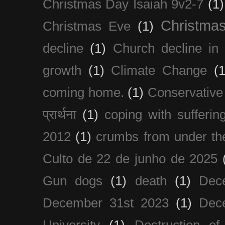
Christmas Day Isaiah 9v2-7
(1)
Christma
Christmas Eve
(1)
decline
(1)
Church decline in 
growth
(1)
Climate Change
(1
coming home.
(1)
Conservative
प्रार्थना
(1)
coping with sufferin
2012
(1)
crumbs from under the
Culto de 22 de junho de 2025
Gun dogs
(1)
death
(1)
Dec
December 31st 2023
(1)
Dec
University
(1)
Destruction of