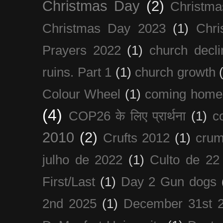
Christmas Day
(2)
Christma
Christmas Day 2023
(1)
Chri
Prayers 2022
(1)
church decli
ruins. Part 1
(1)
church growth
Colour Wheel
(1)
coming home
(4)
COP26 के लिए प्रार्थना
(1)
c
2010
(2)
Crufts 2012
(1)
crum
julho de 2022
(1)
Culto de 22
First/Last
(1)
Day 2 Gun dogs
2nd 2025
(1)
December 31st 