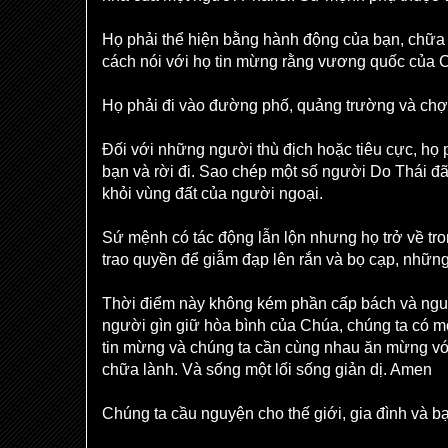
Họ phải thể hiện bằng hành động của bạn, chữa
cách nói với họ tin mừng rằng vương quốc của 
Họ phải đi vào đường phố, quảng trường và chợ
Đối với những người thù địch hoặc tiêu cực, họ 
bạn và rời đi. Sao chép một số người Do Thái đã 
khỏi vùng đất của người ngoại.
Sứ mệnh có tác động lẫn lộn nhưng họ trở về tr
trao quyền để giẫm đạp lên rắn và bọ cạp, những
Thời điểm này không kém phần cấp bách và ngu
người gìn giữ hòa bình của Chúa, chúng ta có m
tin mừng và chúng ta cần cùng nhau ăn mừng với
chữa lành. Và sống một lối sống giản dị. Amen
Chúng ta cầu nguyện cho thế giới, gia đình và b