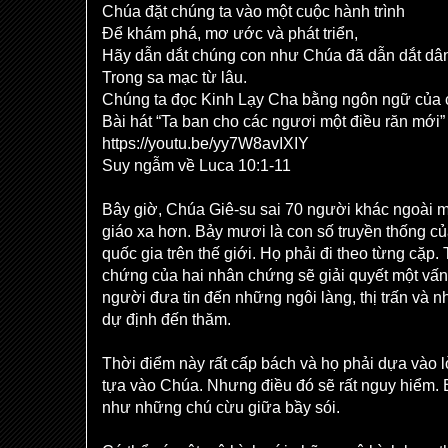
Chúa đặt chúng ta vào một cuộc hành trình
Để khám phá, mơ ước và phát triển,
Hãy dẫn dắt chúng con như Chúa đã dẫn dắt dâ
Trong sa mạc từ lâu.
Chúng ta đọc Kinh Lạy Cha bằng ngôn ngữ của 
Bài hát “Ta ban cho các ngươi một điều răn mới”
https://youtu.be/yy7W8avIXIY
Suy ngẫm về Luca 10:1-11
Bây giờ, Chúa Giê-su sai 70 người khác ngoài m
giáo xa hơn. Bảy mươi là con số truyền thống c
quốc gia trên thế giới. Họ phải đi theo từng cặp.
chứng của hai nhân chứng sẽ giải quyết một vấn
người đưa tin đến những ngôi làng, thị trấn và
dự định đến thăm.
Thời điểm này rất cấp bách và họ phải dựa vào 
tựa vào Chúa. Nhưng điều đó sẽ rất nguy hiểm.
như những chú cừu giữa bầy sói.