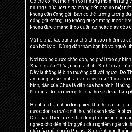
Có thể có một mô hình với những mô hình lang 
nhưng Chúa Jesus đã mang đến cho nó một nét đ
không cần đóng gói. Bạn có thể tưởng tượng đư
đóng gói không! Họ không được mang theo tiền!
không được mang theo quần áo hoặc giày dép 
Và họ phải tập trung và chú tâm vào nhiệm vụ c
đón bất kỳ ai. Đừng đến thăm bạn bè và người th
Nơi nào họ được chào đón, họ phải trao sự bình
Shalom của Chúa, cho gia đình. Sự bình an của 
Đây là thông lệ bình thường đối với người Do Th
an mang lại sự bình an vĩnh cửu của Chúa cho 
bình, dân của Chúa là dân của hòa bình. Những 
Những ai từ bỏ đường lối của họ sẽ được ban 
Họ phải chấp nhận lòng hiếu khách của các gia đ
được dọn ra trước mặt họ, nói cách khác là phớt
Do Thái. Thức ăn sẽ dao động từ những nhu cầu
nghèo cho đến những yêu cầu nghiêm ngặt về thứ
nhà của một người Pharisi. Sứ mệnh phụ thuộc v