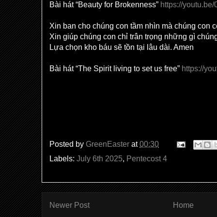
Bài hát “Beauty for Brokenness”
https://youtu.b
Xin ban cho chúng con tầm nhìn mà chúng con c
Xin giúp chúng con chỉ trân trọng những gì chún
Lựa chọn kho báu sẽ tồn tại lâu dài. Amen
Bài hát “The Spirit living to set us free”
https://y
Posted by
GreenEaster
at
00:30
Labels:
July 6th 2025
,
Pentecost 4
Newer Post
Home