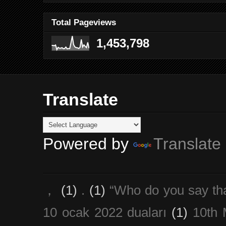
Total Pageviews
1,453,798
Translate
Powered by
Translate
，
(1)
.
(1)
“Who do you say th
10 ocak 2022 duaları
(1)
10th 