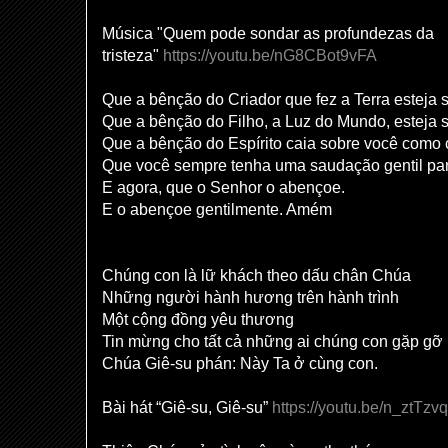
Música "Quem pode sondar as profundezas da
tristeza"
https://youtu.be/nG8CBot9vFA
Que a bênção do Criador que fez a Terra esteja 
Que a bênção do Filho, a Luz do Mundo, esteja 
Que a bênção do Espírito caia sobre você como
Que você sempre tenha uma saudação gentil par
E agora, que o Senhor o abençoe.
E o abençoe gentilmente. Amém
Chúng con là lữ khách theo dấu chân Chúa
Những người hành hương trên hành trình
Một cộng đồng yêu thương
Tin mừng cho tất cả những ai chúng con gặp gỡ
Chúa Giê-su phán: Này Ta ở cùng con.
Bài hát “Giê-su, Giê-su”
https://youtu.be/n_ztTzv