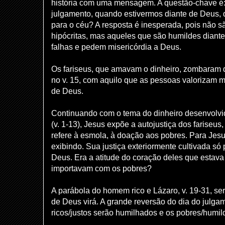
história com uma mensagem. A questão-chave é:
julgamento, quando estivermos diante de Deus, q
para o céu? A resposta é inesperada, pois não sã
hipócritas, mas aqueles que são humildes dian
falhas e pedem misericórdia a Deus.
Os fariseus, que amavam o dinheiro, zombaram 
no v. 15, com aquilo que as pessoas valorizam mu
de Deus.
Continuando com o tema do dinheiro desenvolvid
(v. 1-13), Jesus expõe a autojustiça dos fariseus
refere à esmola, à doação aos pobres. Para Jesu
exibindo. Sua justiça exteriormente cultivada s
Deus. Era a atitude do coração deles que estava
importavam com os pobres?
A parábola do homem rico e Lázaro, v. 19-31, serv
de Deus virá. A grande reversão do dia do julga
ricos/justos serão humilhados e os pobres/humil