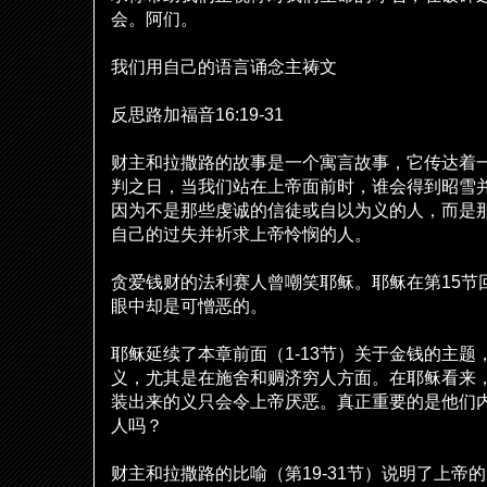
会。阿
们
。
我
们
用自己的
语
言
诵
念主祷文
反思路加福音
16:19-31
财
主和拉撒路的故事是一个寓言故事，它
传
达着
判之日，当我
们
站在上帝面前
时
，
谁
会得到昭雪
因
为
不是那些虔
诚
的信徒或自以
为义
的人，而是
自己的
过
失并祈求上帝怜
悯
的人。
贪爱钱财
的法利
赛
人曾嘲笑耶
稣
。耶
稣
在第
15
节
眼中却是可憎
恶
的。
耶
稣
延
续
了本章前面（
1-13
节
）关于金
钱
的主
题
义
，尤其是在施舍和
赒济穷
人方面。在耶
稣
看来
装出来的
义
只会令上帝
厌恶
。真正重要的是他
们
人
吗
？
财
主和拉撒路的比
喻
（第
19-31
节
）
说
明了上帝的