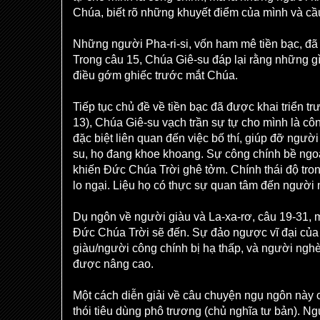
Chúa, biết rõ những khuyết điểm của mình và cầ
Những người Pha-ri-si, vốn ham mê tiền bạc, đã
Trong câu 15, Chúa Giê-su đáp lại rằng những gì 
điều gớm ghiếc trước mắt Chúa.
Tiếp tục chủ đề về tiền bạc đã được khai triển t
13), Chúa Giê-su vạch trần sự tự cho mình là côn
đặc biệt liên quan đến việc bố thí, giúp đỡ ngườ
su, họ đang khoe khoang. Sự công chính bề ngoà
khiến Đức Chúa Trời ghê tởm. Chính thái độ tron
lo ngại. Liệu họ có thực sự quan tâm đến ngườ
Dụ ngôn về người giàu và La-xa-rơ, câu 19-31,
Đức Chúa Trời sẽ đến. Sự đảo ngược vĩ đại của 
giàu/người công chính bị hạ thấp, và người ng
được nâng cao.
Một cách diễn giải về câu chuyện ngụ ngôn này 
thói tiêu dùng phô trương (chủ nghĩa tư bản). N