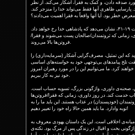
ورد صدقه دادن، و کمک به فقرا، آشکار می‌کند. از نظر
. پارسایی ظاهری آنها فقط می‌تواند خدا را منزجر کند
عرض خطر بود. آیا آنها واقعاً به فقرا اهمیت می‌دادند؟
مَثَل مرد ثروتمند و ایلعازر، آیات ۱۹-۳۱، نشان می‌دهد که پادشاهی خدا رخ خواهد داد.
ی، زمانی که ثروتمندان/صالحان پست می‌شوند و فقرا
فروتن‌ها بالا می‌روند.
ید که این تمثیل، مصرف‌گرایی آشکار (سرمایه‌داری) را
ت تلخ پیامدهای بی‌توجهی خود به خواسته‌های اساسی
اهند کرد. ما می‌توانیم این را در مورد رهبران امروز
خود نیز به کار ببریم.
داریم، صحنه‌ی داوری، واژگونی بزرگ، تسویه حساب است
باب خدمت کند. در روز داوری، زمانی که فقرا/فروتن‌ها
(وتمندان (خودپسندان) در عذاب هستند. این باید ما را به
توبه وادارد. ما باید همین حالا راه خود را تغییر دهیم!
میانه‌ی اخلاقی است. این یک داستان یهودی معروف به
واژگونی بخت و اقبال در زندگی پس از مرگ بود. نکته‌ی
اقی داستان در آیه‌ی ۲۹ یافت می‌شود. آنها موسی و پیامبران را دارند، باید به آنها