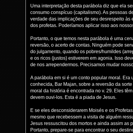
Uma interpretação desta parábola diz que ela s
consumo conspícuo (capitalismo). As pessoas d
verdade das implicações de seu desrespeito às e
dos profetas. Poderíamos aplicar isso aos nossos
Portanto, o que temos nesta parábola é uma cen
reversão, o acerto de contas. Ninguém pode serv
do julgamento, quando os pobres/humildes (arr
e os ricos (justos) estiverem em agonia. Isso de
de nos arrependermos. Precisamos mudar nosso
A parábola em si é um conto popular moral. Era 
conhecida, Bar Majan, sobre a reversão da sorte
moral da história é encontrada no v. 29. Eles têm
devem ouvi-los. Esta é a piada de Jesus.
E se eles desconsiderarem Moisés e os Profetas,
mesmo que recebessem a visita de alguém ressu
Jesus ressuscitou dos mortos e ainda assim as
Portanto, prepare-se para encontrar o seu desti