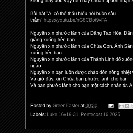
không thay đổi. Vậy nên hãy chuẩn bị đón nhận
Bài hát "Ai có thể thấu hiểu nỗi buồn sâu
thẳm"
https://youtu.be/nG8CBot9vFA
Nguyện xin phước lành của Đấng Tạo Hóa, Đấng 
giáng xuống trên bạn
Nguyện xin phước lành của Chúa Con, Ánh Sáng
xuống trên bạn
Nguyện xin phước lành của Thánh Linh đổ xuốn
ngào
Nguyện xin bạn luôn được chào đón nồng nhiệt
Và giờ đây, xin Chúa ban phước lành cho bạn
Và ban phước lành cho bạn một cách nhân từ. 
Posted by
GreenEaster
at
00:30
Labels:
Luke 16v19-31
,
Pentecost 16 2025