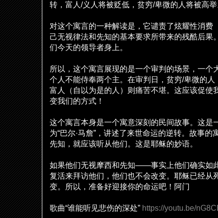
转
，富人
/
义
人将被
贬
低，
贫穷
/
卑微的人将被高
举
对这
个寓言的一种解
读
是，它
谴责
了炫耀性消
费
己无
视
律法和先知的基本要求所
带
来的残酷后果
们
今天的
领导
者身上。
所以，
这
个寓言展
现
的是一个
审
判的
场
景，一个
个人不能侍奉两个主。在
审
判日，
贫穷
/
卑微的人
富人（自以
为
是的人）
则
痛苦不堪。
这应该
促使
变
我
们
的方式！
这
个寓言本身是一个寓意深刻的民
间
故事。
这
是
为
“
巴
尔
·
马
詹
”
，
讲
述了来世命运的逆
转
。故事的
先知，就
应该
听从他
们
。
这
是耶
稣
的妙
语
。
如果他
们
无
视
摩西和先知
——
事
实
上他
们
确
实
如
复活来拜
访
他
们
，他
们
也不会改
变
。耶
稣
已
经
从
变
。所以，准
备
好迎接你的命运吧！阿
门
歌曲
“
谁
能听
见
悲
伤
的深
处
”
https://youtu.be/nG8