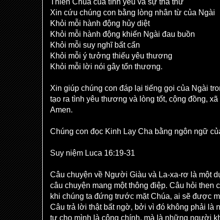
Thiên Chúa của tình yêu và sự tha thứ
Xin cứu chúng con bằng lòng nhân từ của Ngài
Khỏi mỗi hành động hủy diệt
Khỏi mỗi hành động khiến Ngài đau buồn
Khỏi mỗi suy nghĩ bất cẩn
Khỏi mỗi ý tưởng thiếu yêu thương
Khỏi mỗi lời nói gây tổn thương.
Xin giúp chúng con đáp lại tiếng gọi của Ngài t
tạo ra tình yêu thương và lòng tốt, cộng đồng, xã
Amen.
Chúng con đọc Kinh Lạy Cha bằng ngôn ngữ củ
Suy niệm Luca 16:19-31
Câu chuyện về Người Giàu và La-xa-rơ là một d
câu chuyện mang một thông điệp. Câu hỏi then c
khi chúng ta đứng trước mặt Chúa, ai sẽ được m
Câu trả lời thật bất ngờ, bởi vì đó không phải l
tự cho mình là công chính, mà là những người 