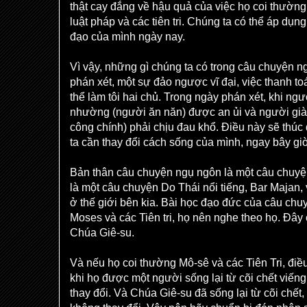
thật cay đắng về hậu quả của việc họ coi thườn
luật pháp và các tiên tri. Chúng ta có thể áp dụn
đạo của mình ngày nay.
Vì vậy, những gì chúng ta có trong câu chuyện n
phán xét, một sự đảo ngược vĩ đại, việc thanh t
thể làm tôi hai chủ. Trong ngày phán xét, khi n
nhường (người ăn năn) được an ủi và người già
công chính) phải chịu đau khổ. Điều này sẽ thúc
ta cần thay đổi cách sống của mình, ngay bây gi
Bản thân câu chuyện ngụ ngôn là một câu chuyệ
là một câu chuyện Do Thái nổi tiếng, Bar Majan
ở thế giới bên kia. Bài học đạo đức của câu ch
Moses và các Tiên tri, họ nên nghe theo họ. Đây 
Chúa Giê-su.
Và nếu họ coi thường Mô-sê và các Tiên Tri, điề
khi họ được một người sống lại từ cõi chết viến
thay đổi. Và Chúa Giê-su đã sống lại từ cõi chế