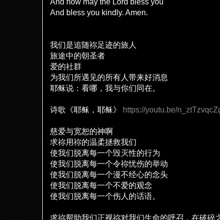
And now may the Lord bless you
And bless you kindly. Amen.
我
们
是追随祢足迹的旅人
旅途中的朝圣者
爱
的社群
为
我
们
所遇
见
的所有人
带
来好消息
耶
稣说
：看哪，我与你
们
同在。
诗
歌《耶
稣
，耶
稣
》
https://youtu.be/n_ztTzvqcZ
慈
爱
与
宽
恕的神啊
求祢用祢的温柔拯救我
们
使我
们
脱离每一个
毁
灭
性的行
为
使我
们
脱离每一个令祢
忧伤
的
举动
使我
们
脱离每一个漫不
经
心的念
头
使我
们
脱离每一个不
爱
的
观
念
使我
们
脱离每一个
伤
人的
话语
。
求祢帮助我
们
正
视
祢
对
我
们
生命的呼召，在破碎