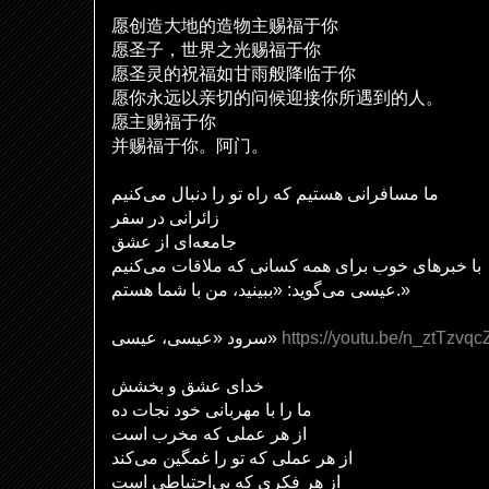
愿
创
造大地的造物主
赐
福于你
愿圣子，世界之光
赐
福于你
愿圣灵的祝福如甘雨般降
临
于你
愿你永
远
以
亲
切的
问
候迎接你所遇到的人。
愿主
赐
福于你
并
赐
福于你。阿
门
。
ما مسافرانی هستیم که راه تو را دنبال می‌کنیم
زائرانی در سفر
جامعه‌ای از عشق
با خبرهای خوب برای همه کسانی که ملاقات می‌کنیم
عیسی می‌گوید: «ببینید، من با شما هستم.»
سرود «عیسی، عیسی»
https://youtu.be/n_ztTzvqc
خدای عشق و بخشش
ما را با مهربانی خود نجات ده
از هر عملی که مخرب است
از هر عملی که تو را غمگین می‌کند
از هر فکری که بی‌احتیاطی است