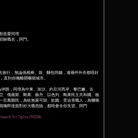
創造愛同埋
耶穌嘅名，阿門。
去旅行，無論係棍棒、袋、麵包同錢，連兩件外衣都唔好
，直到你
哋
離開
嗰
個城市。
為伊朗，同埋為中東、加沙、約旦河西岸、黎巴嫩、古
亞、俄羅斯、剛果、蘇丹、以色列、剛果民主共和國、格
一百萬難民，為
咗
無家可歸、飢餓、受迫害嘅人，為
嗰啲
我
哋
即使面對好大嘅危險，都唔會令你失望。阿門
m/watch?v=7g2xe7RlD9k