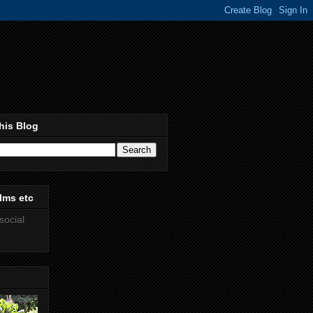
his Blog
lms etc
social