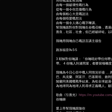
用你嘅溫柔救我
哋
由每一個破壞性嘅行為
從每一個令你悲傷嘅行為
由每個粗心大意嘅諗法
由每個唔愛嘅想法
由每一個令人痛心嘅字嚟講。
幫我
哋
面對你對我
哋
生命嘅召喚，透過
善良，社區，社會，
佢
已經破碎
咗
。以
我
哋
用我
哋
自己嘅語言講主禱告
路加福音
9v3-5
3
耶穌對
佢哋
講：「你
哋
唔好帶任何
嘢
帶。
4
你
哋
入到邊間屋，都要留
喺嗰
度
我
哋
為今日心目中嘅人同情況祈禱
...
巴、烏克蘭、阿富汗、巴基斯坦、敘利
陵蘭同美國嘅戰爭結束。為
咗
全球超過
為地球同為地球人民尋求正義嘅人。願
歌曲《引善光》
https://m.youtube.co
你
哋
睇
愛上帝幫我
哋
跟隨你