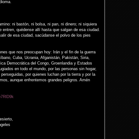
dioma.
mino: ni bastón, ni bolsa, ni pan, ni dinero; ni siquiera
e entren, quédense allí hasta que salgan de esa ciudad.
salir de esa ciudad, sacúdanse el polvo de los pies
nes que nos preocupan hoy: Irán y el fin de la guerra
íbano, Cuba, Ucrania, Afganistán, Pakistán, Siria,
blica Democrática del Congo, Groenlandia y Estados
ugiados en todo el mundo, por las personas sin hogar,
erseguidas, por quienes luchan por la tierra y por la
llemos, aunque enfrentemos grandes peligros. Amén
e7RlD9k
sierto,
ngeles