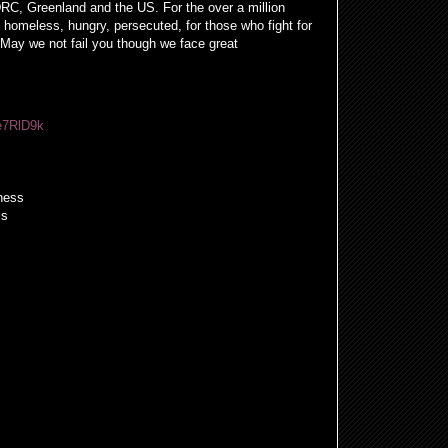
DRC, Greenland and the US. For the over a million
 homeless, hungry, persecuted, for those who fight for
e. May we not fail you though we face great
e7RlD9k
ness
ls