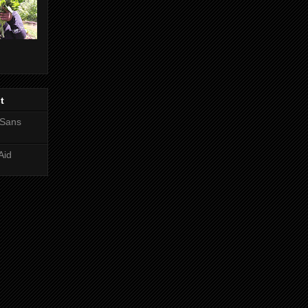
t
 Sans
Aid