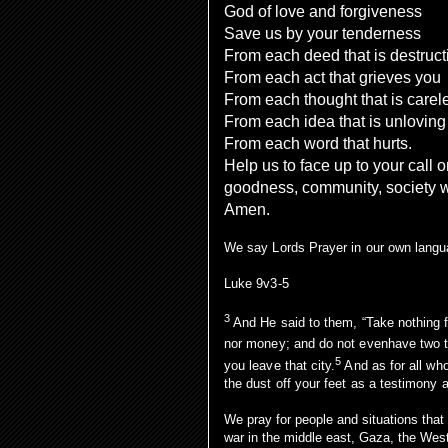
God of love and forgiveness
Save us by your tenderness
From each deed that is destruct
From each act that grieves you
From each thought that is carel
From each idea that is unloving
From each word that hurts.
Help us to face up to your call 
goodness, community, society w
Amen.
We say Lords Prayer in our own lang
Luke 9v3-5
3
And He said to them,
“Take nothing 
nor money; and do not
evenhave two
5
you leave that city.
And as for all wh
the dust off your feet as a testimony 
We pray for people and situations that 
war in the middle east, Gaza, the Wes