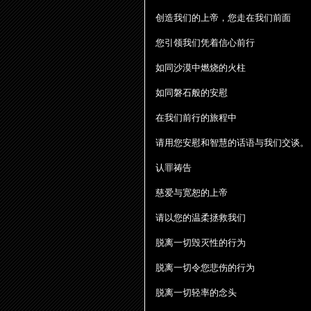
创
造我
们
的上帝，您走在我
们
前面
您引
领
我
们
凭着信心前行
如同沙漠中燃
烧
的火柱
如同磐石般的安慰
在我
们
前行的旅程中
请
用您安慰和智慧的
话语
与我
们
交
谈
。
认
罪祷告
慈
爱
与
宽
恕的上帝
请
以您的温柔拯救我
们
脱离一切
毁
灭
性的行
为
脱离一切令您悲
伤
的行
为
脱离一切
轻
率的念
头