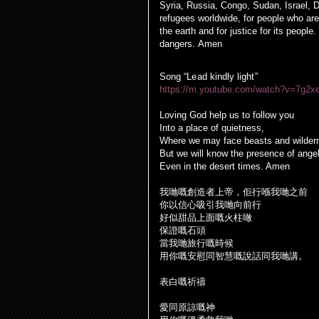
Syria, Russia, Congo, Sudan, Israel, 
refugees worldwide, for people who are
the earth and for justice for its peopl
dangers. Amen
Song “Lead kindly light”
https://m.youtube.com/watch?v=7g2x
Loving God help us to follow you
Into a place of quietness,
Where we may face beasts and wilder
But we will know the presence of ange
Even in the desert times. Amen
我
哋
嘅創造者上帝，
佢
行
喺
我
哋
之前
你以信心吸引我
哋
向前行
好似甜品上面嘅火柱噉
保證嘅石頭
當我
哋
旅行嘅時候
用你嘅安慰同智慧嘅
說
話同我
哋
講。
表白嘅祈禱
愛同原諒嘅神