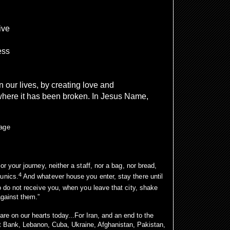
ive
ess
on our lives, by creating love and
here it has been broken. In Jesus Name,
uage
for
your
journey,
neither a staff, nor a
bag, nor bread,
4
tunics.
And whatever house you enter, stay there
until
o do not receive you, when you leave that city,
shake
against them.”
are on our hearts today...For Iran, and an end to the
t Bank, Lebanon, Cuba, Ukraine, Afghanistan, Pakistan,