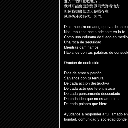
進入一個靜止嘅地方，
我
哋
可能會面對野獸同荒野嘅地方
但係我
哋
會知道天使嘅存在
就算係沙漠時代。阿門。
Dios, nuestro creador, que va delante 
Nos impulsas hacia adelante en la fe
Como una columna de fuego en medio 
Una roca de seguridad
Mientras caminamos
Háblanos con tus palabras de consuelo
Oración de confesión
Dios de amor y perdón
Sálvanos con tu ternura
De cada acción destructiva
De cada acto que te entristece
De cada pensamiento descuidado
De cada idea que no es amorosa
De cada palabra que hiere.
Ayúdanos a responder a tu llamado en
bondad, comunidad y sociedad donde 